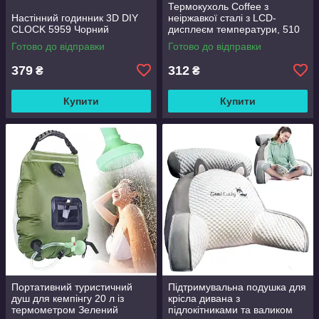
Термокухоль Coffee з
Настінний годинник 3D DIY
неіржавкої сталі з LCD-
CLOCK 5959 Чорний
дисплеєм температури, 510
мл Чорний
Готово до відправки
Готово до відправки
379
312
₴
₴
Купити
Купити
Портативний туристичний
Підтримувальна подушка для
душ для кемпінгу 20 л із
крісла дивана з
термометром Зелений
підлокітниками та валиком