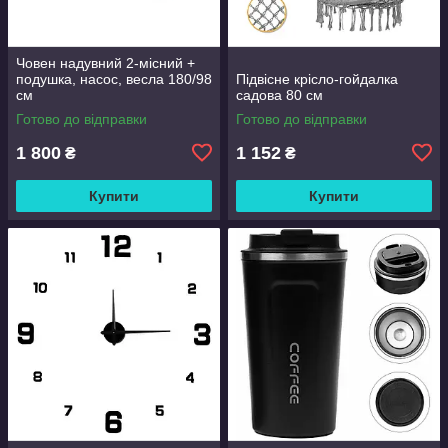
Човен надувний 2-місний +
подушка, насос, весла 180/98
Підвісне крісло-гойдалка
см
садова 80 см
Готово до відправки
Готово до відправки
1 800
1 152
₴
₴
Купити
Купити