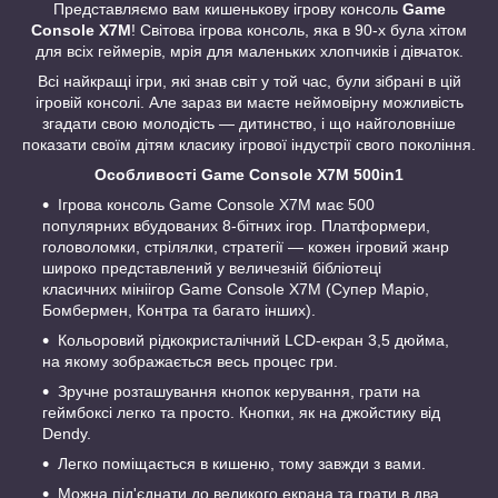
Представляємо вам кишенькову ігрову консоль
Game
Console X7M
! Світова ігрова консоль, яка в 90-х була хітом
для всіх геймерів, мрія для маленьких хлопчиків і дівчаток.
Всі найкращі ігри, які знав світ у той час, були зібрані в цій
ігровій консолі. Але зараз ви маєте неймовірну можливість
згадати свою молодість — дитинство, і що найголовніше
показати своїм дітям класику ігрової індустрії свого покоління.
Особливості
Game Console X7M 500in1
Ігрова консоль Game Console X7M має 500
популярних вбудованих 8-бітних ігор. Платформери,
головоломки, стрілялки, стратегії — кожен ігровий жанр
широко представлений у величезній бібліотеці
класичних мініігор Game Console X7M (Супер Маріо,
Бомбермен, Контра та багато інших).
Кольоровий рідкокристалічний LCD-екран 3,5 дюйма,
на якому зображається весь процес гри.
Зручне розташування кнопок керування, грати на
геймбоксі легко та просто. Кнопки, як на джойстику від
Dendy.
Легко поміщається в кишеню, тому завжди з вами.
Можна під'єднати до великого екрана та грати в два