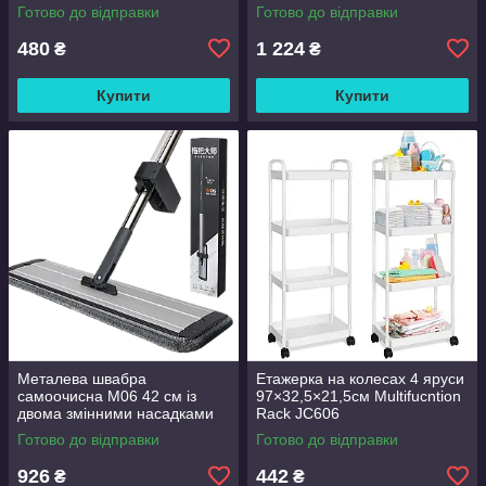
Good Lucky
Готово до відправки
Готово до відправки
480
1 224
₴
₴
Купити
Купити
Металева швабра
Етажерка на колесах 4 яруси
самоочисна M06 42 см із
97×32,5×21,5см Multifucntion
двома змінними насадками
Rack JC606
Готово до відправки
Готово до відправки
926
442
₴
₴