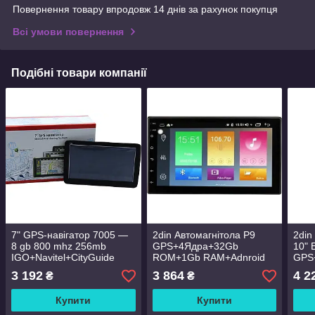
Повернення товару впродовж 14 днів за рахунок покупця
Всі умови повернення
Подібні товари компанії
7" GPS-навігатор 7005 —
2din Автомагнітола P9
2din
8 gb 800 mhz 256mb
GPS+4Ядра+32Gb
10" 
IGO+Navitel+CityGuide
ROM+1Gb RAM+Adnroid
GPS
ROM
3 192
3 864
4 2
₴
₴
Купити
Купити