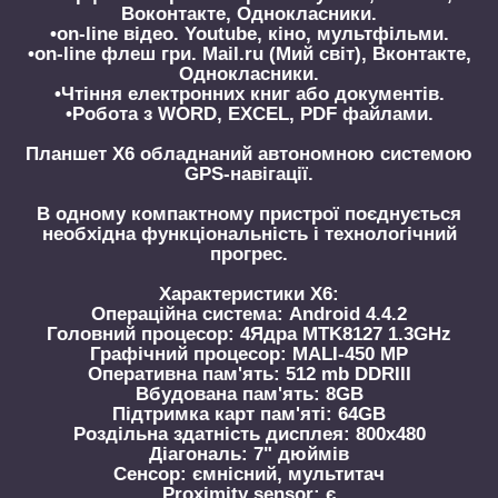
Воконтакте, Однокласники.
•on-line відео. Youtube, кіно, мультфільми.
•on-line флеш гри. Mail.ru (Мий світ), Вконтакте,
Однокласники.
•Чтіння електронних книг або документів.
•Робота з WORD, EXCEL, PDF файлами.
Планшет X6 обладнаний автономною системою
GPS-навігації.
В одному компактному пристрої поєднується
необхідна функціональність і технологічний
прогрес.
Характеристики X6:
Операційна система: Android 4.4.2
Головний процесор: 4Ядра MTK8127 1.3GHz
Графічний процесор: MALI-450 MP
Оперативна пам'ять: 512 mb DDRIII
Вбудована пам'ять: 8GB
Підтримка карт пам'яті: 64GB
Роздільна здатність дисплея: 800x480
Діагональ: 7" дюймів
Сенсор: ємнісний, мультитач
Proximity sensor: є