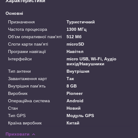
Характеристики
Основні
Призначення
Туристичний
Частота процесора
1300 МГц
Об'єм оперативної пам'яті
512 Мб
Слоти карти пам'яті
microSD
Програми навігації
Навітел
Інтерфейси
micro USB, Wi-Fi, Аудіо
вихід/Навушники
Тип антени
Внутрішня
Завантаження карт
Так
Внутрішня пам'ять
8 GB
Виробник
Pioneer
Операційна система
Android
Стан
Новий
Тип GPS
Модуль GPS
Країна виробник
Китай
Приховати