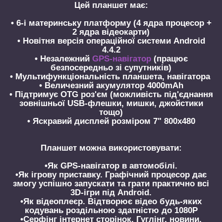
Цей планшет має:
• 6-і материнську платформу (4 ядра процесор +
2 ядра відеокарти)
• Новітня версія операційної системи Android
4.4.2
• Незалежний
GPS-навігатор
(працює
безпосередньо зі супутників)
• Мультифункціональність планшета, навігатора
• Величезний акумулятор 4000mAh
• Підтримує OTG роз'єм (можливість під'єднання
зовнішньої USB-флешки, мишки, джойстики
тощо)
• Яскравий дисплей розміром 7" 800х480
Планшет можна використовувати:
•Як GPS-навігатор в автомобілі.
•Як ігрову приставку. Графічний процесор дає
змогу успішно запускати та грати практично всі
3D-ігри під Android.
•Як відеоплеєр. Відтворює відео будь-яких
кодувань роздільною здатністю до 1080P
•Серфінг інтернет сторінок. Гуглінг, новини,