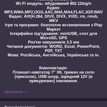
Wi-Fi модуль: вбудований 802.11b/g/n
Аудио:
MP3,WMA,MP2,OGG,AAC,M4A,MA4,FLAC,3GP,WAV
Видео: AVI(H.264, DIVX, DIVX, XVID, rm, rmvb,
MKV
Ігри та програми: безплатне встановлення з Play
Маркет
Інтерфейси під'єднання: miniUSB, слот для
MicroSD, GPS
Роз'єм навушників 3,5 мм
Читання документів: WORD, Excel, PowerPoint,
PDF, TXT
Мова: Російська, Англійська, Українська та ін.
Комплектація:
Планшет-навігатор 7" X6, тримач на скло
(присосок), USB-шнур, зарядний 12V (в
прикурювач) паковання.
Приховати