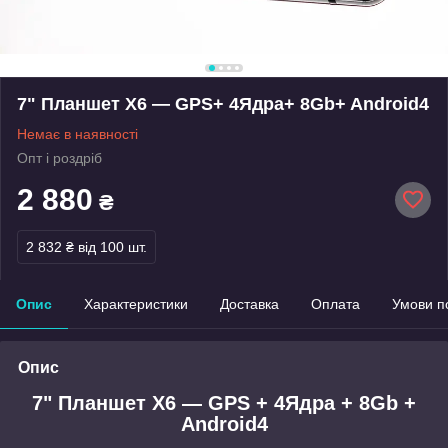
7" Планшет X6 — GPS+ 4Ядра+ 8Gb+ Android4
Немає в наявності
Опт і роздріб
2 880
₴
2 832 ₴
від 100 шт.
Опис
Характеристики
Доставка
Оплата
Умови п
Опис
7" Планшет X6 — GPS + 4Ядра + 8Gb +
Android4