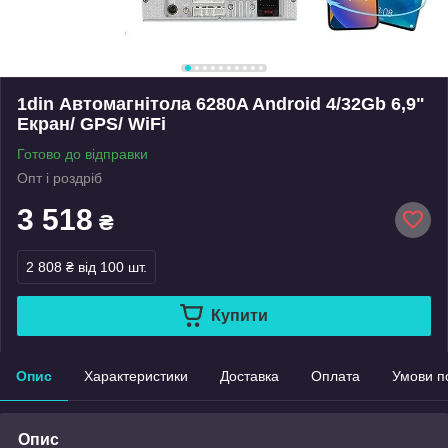
1din Автомагнітола 6280A Android 4/32Gb 6,9"
Екран/ GPS/ WiFi
Готово до відправки
Опт і роздріб
3 518
₴
2 808 ₴
від 100 шт.
Купити
Опис
Характеристики
Доставка
Оплата
Умови п
Опис