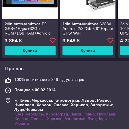
2din Автомагнітола P9
1din Автомагнітола 6288A
2din
GPS+4Ядра+32Gb
Android 2/32Gb 6,9" Екран/
10" 
ROM+1Gb RAM+Adnroid
GPS/ WiFi
GPS
ROM
3 864
3 648
4 2
₴
₴
Купити
Купити
Про нас
100% позитивних з 249 відгуків за рік
Працює з 06.02.2014
м. Киев, Черкассы, Кировоград, Львов, Ровно,
Николаев, Херсон, Одесса, Харьков, Запорожье,
Луцк,Черкасы
Киев, Черкассы, Кировоград, Львов, Ровно, Николаев,
Херсон, Одесса, Харьков, Запорожье, Луцк,Черкасы,
Україна