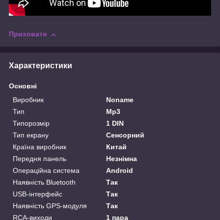
Приховати
Характеристики
Основні
Виробник
Noname
Тип
Mp3
Типорозмір
1 DIN
Тип екрану
Сенсорний
Країна виробник
Китай
Передня панель
Незнімна
Операційна система
Android
Наявність Bluetooth
Так
USB-інтерфейс
Так
Наявність GPS-модуля
Так
RCA-виходи
1 пара