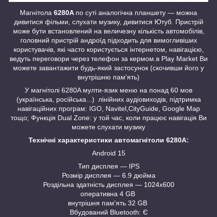
Магнітола
6280A
по суті аналогічна планшету — можна
дивитися фільми, слухати музику, дивитися Ютуб. Пристрій
може бути встановлений на величезну кількість автомобілів,
головний пристрій андроїд підходить для вимогливіших
користувачів, які часто користується інтернетом, навігацією,
ведуть переговори через телефон за кермом.в Play Market Ви
можете завантажити будь-який застосунок (скочивши його у
внутрішню пам'ять)
У магнітолі 6280A мулти-язик меню на понад 60 мов
(українська, російська...) лінійних аудіовиходів, підтримка
навігаційних програм: IGO, Navitel,CityGuide, Google Map
тощо; Функція Dual Zone: у той час, коли працює навігація Ви
можете слухати музику
Технічні характеристики автомагнітоли 6280A:
Android 15
Тип дисплея — IPS
Розмір дисплея — 6.9 дюйма
Роздільна здатність дисплея — 1024х600
оперативна 4 GB
внутрішня пам'ять 32 GB
Вбудований Bluetooth: Є