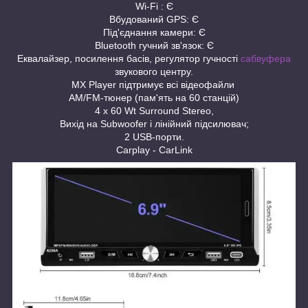
Wi-Fi : Є
Вбудований GPS: Є
Під'єднання камери: Є
Bluetooth гучний зв'язок: Є
Еквалайзер, посилення басів, регулятор гучності
сабвуфера
звукового центру.
MX Player підтримує всі відеофайли
AM/FM-тюнер (пам'ять на 60 станцій)
4 х 60 Wt Surround Stereo,
Вихід на Subwoofer і лінійний підсилювач;
2 USB-порти.
Carplay - CarLink