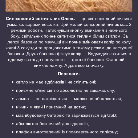
Силіконовий світильник Олень
— це світлодіодний нічник з
усіма кольорами веселки. Цей милий сенсорний нічник має 2
режими роботи. Натиснувши кнопку вмикання з нижнього
боку, світильник почне світитися теплим білим світлом. За
легкої бавовни по макушці він почне змінювати колір по колу
кожні 3 секунди та працюватиме в такому режимі до наступної
бавовни. Друга бавовна фіксує колір — Ведмедик світиться в
одному світлі до наступного — третьої бавовни. Останній —
вимкне лампу. А далі все спочатку.
Переваги:
світло не має відблисків і не сліпить очі;
приємне м'яке світло абсолютно не заважає сну;
лампа — не нагрівається — малюк не обпалюється;
нічник м'який і приємний на дотик;
має вбудовану батарею та заряджається від USB;
абсолютно безпечний для здоров'я;
плафон виготовлений із гіпоалергенного силікону;