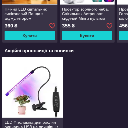
Нічний LED світильник
Проєктор зоряного неба.
Проє
силіконовий Панда з
Світильник Астронавт
Гала
акумулятором
сидячий Mini з пультом
коло
Зірк
360
355
456
₴
₴
світ
Купити
Купити
Акційні пропозиції та новинки
LED Фітолампа для рослин
одинарна USB на прищіпці з