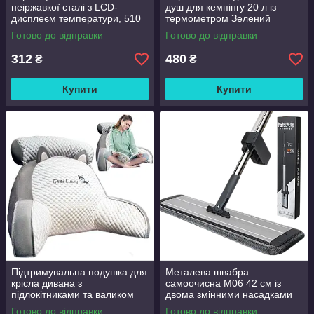
неіржавкої сталі з LCD-
душ для кемпінгу 20 л із
дисплеєм температури, 510
термометром Зелений
мл Чорний
Готово до відправки
Готово до відправки
312
480
₴
₴
Купити
Купити
Підтримувальна подушка для
Металева швабра
крісла дивана з
самоочисна M06 42 см із
підлокітниками та валиком
двома змінними насадками
Good Lucky
Готово до відправки
Готово до відправки