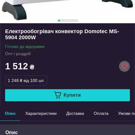
Електрообогрівач конвектор Domotec MS-
5904 2000W
Готово до відправки
Опт і роздріб
1 512
₴
1 248 ₴
від 100 шт.
Купити
Опис
Характеристики
Доставка
Оплата
Умови п
Опис