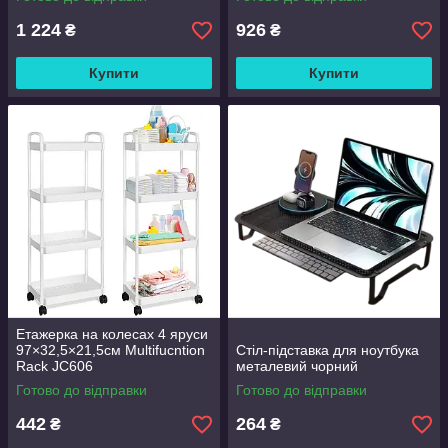
1 224
926
₴
₴
Купити
Купити
Етажерка на колесах 4 яруси
97×32,5×21,5см Multifucntion
Стіл-підставка для ноутбука
Rack JC606
металевий чорний
Готово до відправки
Готово до відправки
442
264
₴
₴