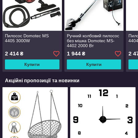
Пилосос Domotec MS
Ручний колбовий пилосос
Пил
4405 3000W
без мішка Domotec MS-
440
4402 2000 Вт
2 414
1 944
2 4
₴
₴
Купити
Купити
Акційні пропозиції та новинки