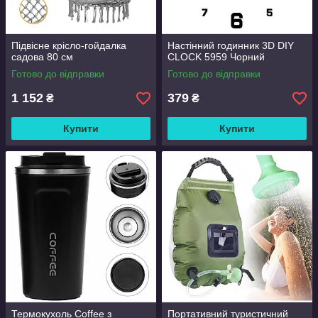
Підвісне крісло-гойдалка
Настінний годинник 3D DIY
садова 80 см
CLOCK 5959 Чорний
Готово до відправки
Готово до відправки
1 152
379
₴
₴
Купити
Купити
Термокухоль Coffee з
Портативний туристичний