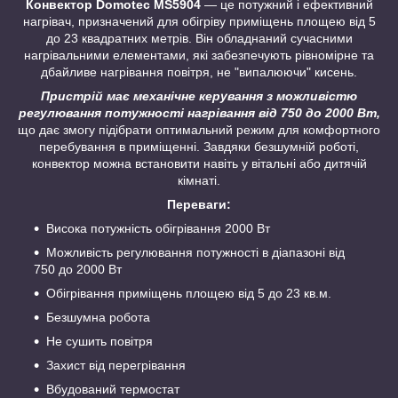
Конвектор Domotec MS5904
— це потужний і ефективний
нагрівач, призначений для обігріву приміщень площею від 5
до 23 квадратних метрів. Він обладнаний сучасними
нагрівальними елементами, які забезпечують рівномірне та
дбайливе нагрівання повітря, не "випалюючи" кисень.
Пристрій має механічне керування з можливістю
регулювання потужності нагрівання від 750 до 2000 Вт,
що дає змогу підібрати оптимальний режим для комфортного
перебування в приміщенні. Завдяки безшумній роботі,
конвектор можна встановити навіть у вітальні або дитячій
кімнаті.
Переваги:
Висока потужність обігрівання 2000 Вт
Можливість регулювання потужності в діапазоні від
750 до 2000 Вт
Обігрівання приміщень площею від 5 до 23 кв.м.
Безшумна робота
Не сушить повітря
Захист від перегрівання
Вбудований термостат