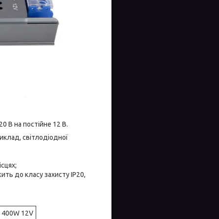
 В на постійне 12 В.
иклад, світлодіодної
сцях;
ть до класу захисту IP20,
 400W 12V