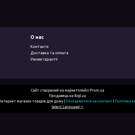
О нас
Контакти
Доставка та оплата
Умови гарантії
Сайт створений на маркетплейсі
Prom.ua
Продавець на Bigl.ua
2simka.com.ua - Інтернет магазин товарів для дому |
Поскаржитися на контент
|
Політика к
Select Language
▼