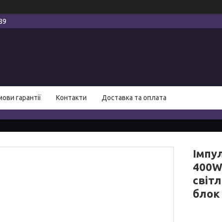
89
мови гарантії
Контакти
Доставка та оплата
Імпу
400W
світ
блок