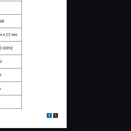
ій
м х 23 мм
0-60Hz
V
т
A