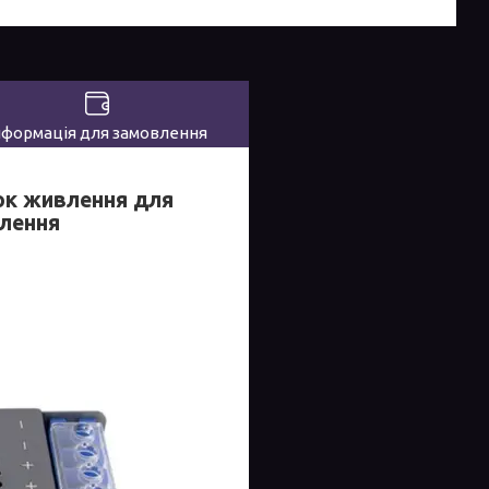
нформація для замовлення
ок живлення для
влення