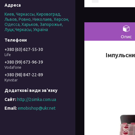
Киев, Черкассы, Кировоград,
Львов, Ровно, Николаев, Херсон,
Одесса, Харьков, Запорожье,
Луцк,Черкасы, Україна
Опис
+380 (63) 627-55-30
Імпульсни
Life
+380 (99) 673-96-39
Vodafone
+380 (98) 847-22-89
Kyivstar
http://2simka.com.ua
emobishop@ukr.net