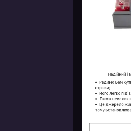
Надійний і 
Радимо Вам купи
стрічки;
Його легко під'
Також невеликі 
Це джерело живл
тому встановлюват