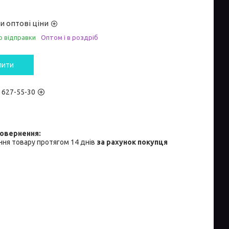
и оптові ціни
о відправки
Оптом і в роздріб
пити
) 627-55-30
ня товару протягом 14 днів
за рахунок покупця