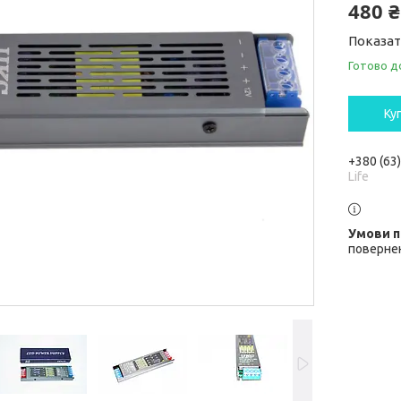
480 ₴
Показат
Готово д
Ку
+380 (63
Life
повернен