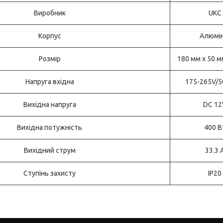
Виробник
UKC
Корпус
Алюмін
Розмір
180 мм х 50 м
Напруга вхідна
175-265V/5
Вихідна напруга
DC 12
Вихідна потужність
400 В
Вихідний струм
33.3 
Ступінь захисту
IP20