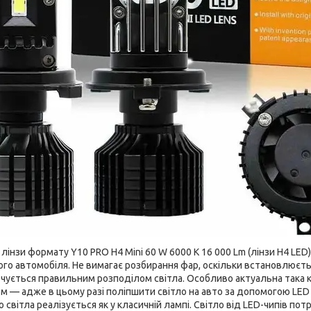
інзи формату Y10 PRO H4 Mini 60 W 6000 K 16 000 Lm (лінзи H4 LE
ого автомобіля. Не вимагає розбирання фар, оскільки встановлюєть
ується правильним розподілом світла. Особливо актуальна така ко
м — адже в цьому разі поліпшити світло на авто за допомогою LE
світла реалізується як у класичній лампі. Світло від LED-чипів пот