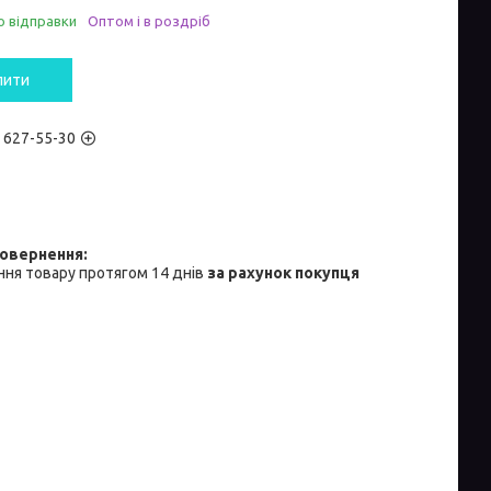
о відправки
Оптом і в роздріб
пити
) 627-55-30
ня товару протягом 14 днів
за рахунок покупця