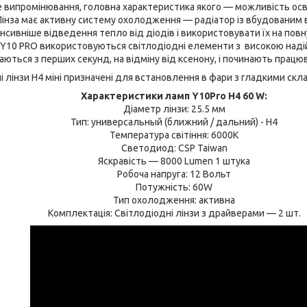
 випромінювання, головна характеристика якого — можливість осв
 Лінза має активну систему охолодження — радіатор із вбудованим
нсивніше відведення тепло від діодів і використовувати їх на повн
Y10 PRO використовуються світлодіодні елементи з високою надій
ються з перших секунд, на відміну від ксенону, і починають працю
і лінзи H4 міні призначені для встановлення в фари з гладкими скла
Характеристики ламп Y10Pro H4 60 W:
Діаметр лінзи: 25.5 мм
Тип: универсальный (ближний / дальний) - H4
Температура світіння: 6000K
Светодиод: CSP Taiwan
Яскравість — 8000 Lumen 1 штука
Робоча напруга: 12 Вольт
Потужність: 60W
Тип охолодження: активна
Комплектація: Світлодіодні лінзи з драйверами — 2 шт.