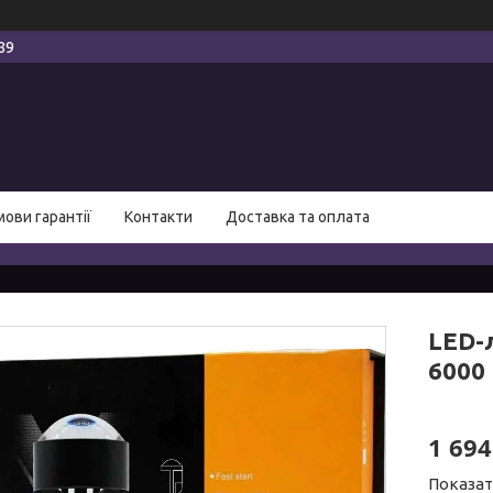
89
мови гарантії
Контакти
Доставка та оплата
LED-
6000
1 694
Показат