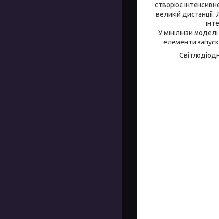
створює інтенсивне
великій дистанції.
інте
У мінілінзи моделі 
елементи запуска
Світлодіодн