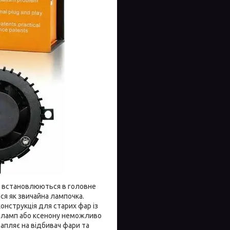
D) встановлюються в головне
ся як звичайна лампочка.
нструкція для старих фар із
D ламп або ксенону неможливо
рапляє на відбивач фари та