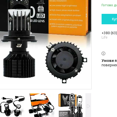
Готово д
Ку
+380 (63
Life
повернен