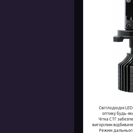
Світлодіодні LED л
оптику будь-як
Чітка СТГ забезпеч
вигорілим відбиваче
Режим дальнього 