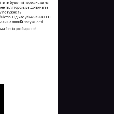
ітити будь-які перешкоди на
 вентилятором, це допомагає
у потужність.
ністю Під час увімкнення LED
вати на повній потужності.
ми без їх розбирання!