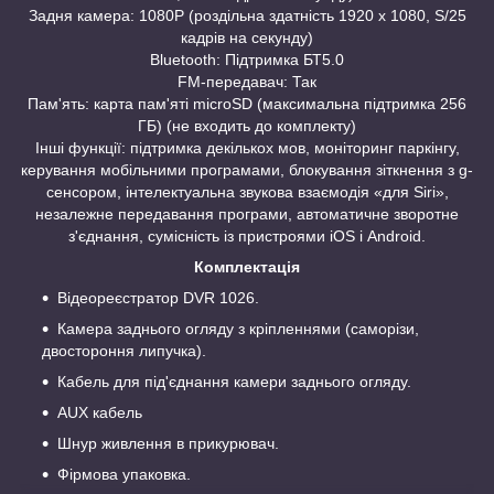
Задня камера: 1080P (роздільна здатність 1920 x 1080, S/25
кадрів на секунду)
Bluetooth: Підтримка БТ5.0
FM-передавач: Так
Пам'ять: карта пам'яті microSD (максимальна підтримка 256
ГБ) (не входить до комплекту)
Інші функції: підтримка декількох мов, моніторинг паркінгу,
керування мобільними програмами, блокування зіткнення з g-
сенсором, інтелектуальна звукова взаємодія «для Siri»,
незалежне передавання програми, автоматичне зворотне
з'єднання, сумісність із пристроями iOS і Android.
Комплектація
Відеореєстратор DVR 1026.
Камера заднього огляду з кріпленнями (саморізи,
двостороння липучка).
Кабель для під'єднання камери заднього огляду.
AUX кабель
Шнур живлення в прикурювач.
Фірмова упаковка.