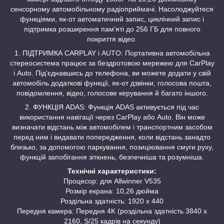
сенсорному автомобільному радіоприймачі. Насолоджуйтеся
функціями, як-от автоматичний запис, циклічний запис і
підтримка розширення пам'яті до 256 ГБ для повного
покриття відео.
1. ПІДТРИМКА CARPLAY і AUTO: Портативна автомобільна
стереосистема працює за бездротовою мережею для CarPlay
і Auto. Під'єднавшись до телефона, ви можете додати у свій
автомобіль додаткові функції, як-от дзвінки, голосова пошта,
повідомлення, відео, голосове керування й багато іншого.
2. ФУНКЦІЯ ADAS: Функція ADAS активується під час
використання навігації через CarPlay або Auto. Він може
визначати відстань між автомобілем і транспортним засобом
перед ним і видавати попередження, коли відстань занадто
близько, за допомогою паркування, позиціювання смуги руху,
функцій запобігання зіткнень, безпечніша та розумніша.
Технічні характеристики:
Процесор: для Allwinner V535
Розмір екрана: 10,26 дюйма
Роздільна здатність: 1920 х 440
Передня камера: Передня 4K (роздільна здатність 3840 x
2160, S/25 кадрів на секунду)