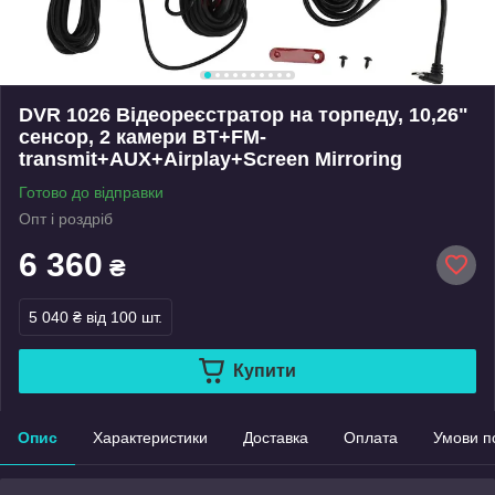
DVR 1026 Відеореєстратор на торпеду, 10,26"
сенсор, 2 камери BT+FM-
transmit+AUX+Airplay+Screen Mirroring
Готово до відправки
Опт і роздріб
6 360
₴
5 040 ₴
від 100 шт.
Купити
Опис
Характеристики
Доставка
Оплата
Умови п