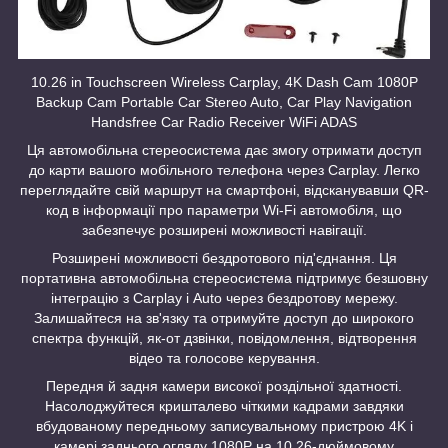
10.26 in Touchscreen Wireless Carplay, 4K Dash Cam 1080P
Backup Cam Portable Car Stereo Auto, Car Play Navigation
Handsfree Car Radio Receiver WiFi ADAS
Ця автомобільна стереосистема дає змогу отримати доступ
до карти вашого мобільного телефона через Carplay. Легко
переглядайте свій маршрут на смартфоні, відсканувавши QR-
код в інформації про параметри Wi-Fi автомобіля, що
забезпечує розширені можливості навігації.
Розширені можливості бездротового під'єднання. Ця
портативна автомобільна стереосистема підтримує безшовну
інтеграцію з Carplay і Auto через бездротову мережу.
Залишайтеся на зв'язку та отримуйте доступ до широкого
спектра функцій, як-от дзвінки, повідомлення, відтворення
відео та голосове керування.
Передня й задня камери високої роздільної здатності.
Насолоджуйтеся кришталево чіткими кадрами завдяки
вбудованому передньому записувальному пристрою 4K і
камері заднього огляду 1080P на 10,26-дюймовому