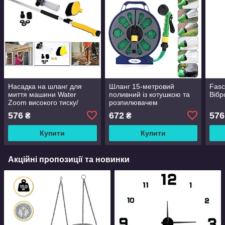
Насадка на шланг для
Шланг 15-метровий
Fasc
миття машини Water
поливний із котушкою та
Вібр
Zoom високого тиску/
розпилювачем
миття
576
672
576
₴
₴
Купити
Купити
Акційні пропозиції та новинки