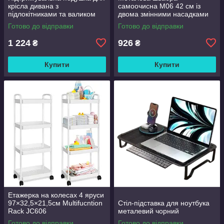
крісла дивана з
самоочисна M06 42 см із
підлокітниками та валиком
двома змінними насадками
Good Lucky
Готово до відправки
Готово до відправки
1 224
926
₴
₴
Купити
Купити
Етажерка на колесах 4 яруси
97×32,5×21,5см Multifucntion
Стіл-підставка для ноутбука
Rack JC606
металевий чорний
Готово до відправки
Готово до відправки