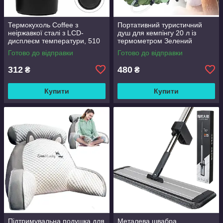
Термокухоль Coffee з
Портативний туристичний
неіржавкої сталі з LCD-
душ для кемпінгу 20 л із
дисплеєм температури, 510
термометром Зелений
мл Чорний
Готово до відправки
Готово до відправки
312
480
₴
₴
Купити
Купити
Підтримувальна подушка для
Металева швабра