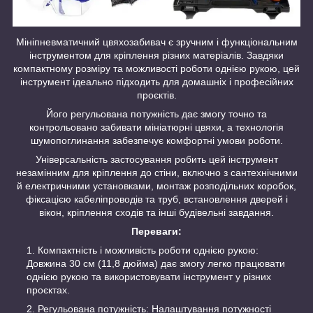
Мініпневматичний цвяхозабивач є зручним і функціональним
інструментом для кріплення різних матеріалів. Завдяки
компактному розміру та можливості роботи однією рукою, цей
інструмент ідеально підходить для домашніх і професійних
проєктів.
Його регульована потужність дає змогу точно та
контрольовано забивати мініатюрні цвяхи, а технологія
шумопоглинання забезпечує комфортні умови роботи.
Універсальність застосування робить цей інструмент
незамінним для кріплення до стіни, включно з сантехнічними
й електричними установками, монтаж розподільних коробок,
фіксацією кабеліпроводів та труб, встановлення дверей і
вікон, кріплення сходів та інші будівельні завдання.
Переваги:
Компактність і можливість роботи однією рукою:
Довжина 30 см (11,8 дюйма) дає змогу легко працювати
однією рукою та використовувати інструмент у різних
проєктах.
Регульована потужність: Налаштування потужності