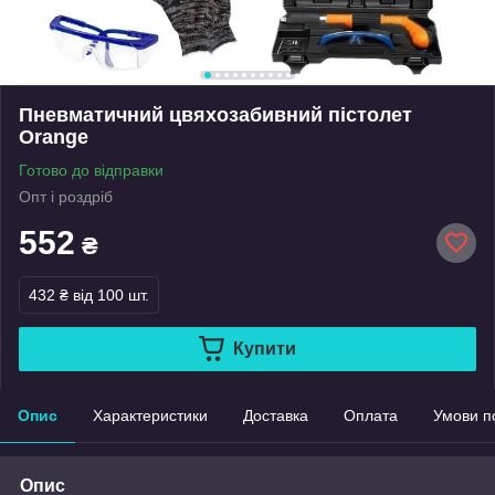
Пневматичний цвяхозабивний пістолет
Orange
Готово до відправки
Опт і роздріб
552
₴
432 ₴
від 100 шт.
Купити
Опис
Характеристики
Доставка
Оплата
Умови п
Опис