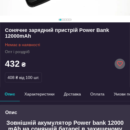
Сонячне зарядний пристрій Power Bank
12000mAh
Немає в наявності
Опт і роздріб
432
₴
408 ₴
від 100 шт.
Опис
Характеристики
Доставка
Оплата
Умови п
Опис
Зовнішній акумулятор Power bank 12000
mAh на сонячній батареї в захищеному