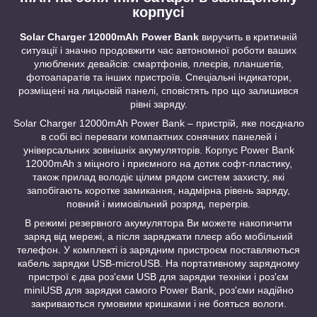
корпусі
Solar Charger 12000mAh Power Bank
виручить в критичній
ситуації і значно продовжити час автономної роботи ваших
улюблених девайсів: смартфонів, плеєрів, планшетів,
фотоапаратів та інших пристроїв. Спеціальні індикатори,
розміщені на лицьовій панелі, сповістять про що залишився
рівні заряду.
Solar Charger 12000mAh Power Bank – пристрій, яке поєднало
в собі всі переваги компактних сонячних панелей і
універсальних зовнішніх акумуляторів. Корпус Power Bank
12000mAh з міцного і приємного на дотик софт-пластику,
також прилад володіє цілим рядом систем захисту, які
запобігають коротке замикання, надмірна рівень заряду,
повний і мимовільний розряд, перегрів.
В режимі резервного акумулятора Ви можете накопичити
заряд від мережі, а після заряджати плеєр або мобільний
телефон. У комплекті із зарядним пристроєм поставляються
кабель зарядки USB-microUSB. На портативному зарядному
пристрої є два роз'єми USB для зарядки техніки і роз'єм
miniUSB для зарядки самого Power Bank, роз'єми надійно
закриваються гумовими кришками і не бояться вологи.