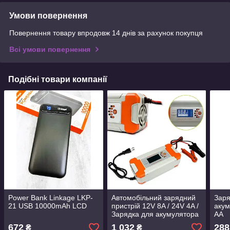
Умови повернення
Повернення товару впродовж 14 днів за рахунок покупця
Всі умови повернення
Подібні товари компанії
Power Bank Linkage LKP-
Автомобільний зарядний
Заря
21 USB 10000mAh LCD
пристрій 12V 8A / 24V 4A /
акум
Зарядка для акумулятора
АА
авто/ Автомобільна
672
1 032
288
₴
₴