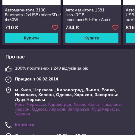
Автомагнитола 3100
Автомагнітола 1581
Авто
Bluetooth+2xUSB+microSD+AUX
Usb+RGB
USB-
4x50W
підсвітка+Sd+Fm+Aux+
пам'
пульт (4x50W)
(4x
710
734
816
₴
₴
Купити
Купити
Про нас
100% позитивних з 249 відгуків за рік
Працює з 06.02.2014
м. Киев, Черкассы, Кировоград, Львов, Ровно,
Николаев, Херсон, Одесса, Харьков, Запорожье,
Луцк,Черкасы
Киев, Черкассы, Кировоград, Львов, Ровно, Николаев,
Херсон, Одесса, Харьков, Запорожье, Луцк,Черкасы,
Україна
Контакти