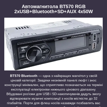
Автомагнитола BT570 RGB
2xUSB+Bluetooth+SD+AUX 4x50W
BT570 Bluetooth
— одна з найкращих магнітол у своїй
ціновій категорії. Завдяки незнімній панелі люфт і знос
конструкції мінімален, що сприятливо позначається на терміні
експлуатації електроніки нижнього цінового діапазону.
Вбудовані роз'єми для USB і SD-накопичувачів дадуть змогу
відтворювати музичні композиції з носіїв місткістю до 32
гігабайтів. Порти для флеш носіїв назавжди позбавлять вас