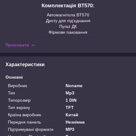
Комплектація
BT570:
Автомагнітола BT570
Дроту для під'єднання
Пульт ДК
Фірмове паковання
Приховати
Характеристики
Основні
Виробник
Noname
Тип
Mp3
Типорозмір
1 DIN
Тип екрану
TFT
Країна виробник
Китай
Передня панель
Незнімна
Підтримувані формати
MP3