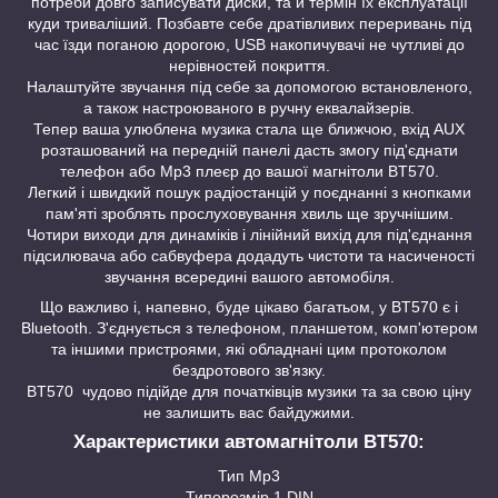
потреби довго записувати диски, та й термін їх експлуатації
куди триваліший. Позбавте себе дратівливих переривань під
час їзди поганою дорогою, USB накопичувачі не чутливі до
нерівностей покриття.
Налаштуйте звучання під себе за допомогою встановленого,
а також настроюваного в ручну еквалайзерів.
Тепер ваша улюблена музика стала ще ближчою, вхід AUX
розташований на передній панелі дасть змогу під'єднати
телефон або Mp3 плеєр до вашої магнітоли BT570.
Легкий і швидкий пошук радіостанцій у поєднанні з кнопками
пам'яті зроблять прослуховування хвиль ще зручнішим.
Чотири виходи для динаміків і лінійний вихід для під'єднання
підсилювача або сабвуфера додадуть чистоти та насиченості
звучання всередині вашого автомобіля.
Що важливо і, напевно, буде цікаво багатьом, у BT570 є і
Bluetooth. З'єднується з телефоном, планшетом, комп'ютером
та іншими пристроями, які обладнані цим протоколом
бездротового зв'язку.
BT570 чудово підійде для початківців музики та за свою ціну
не залишить вас байдужими.
Характеристики автомагнітоли BT570:
Тип Mp3
Типорозмір 1 DIN