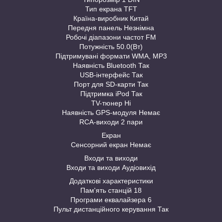
Тип екрана TFT
Країна-виробник Китай
Передня панель Незнімна
Робочі діапазони частот FM
Потужність 50.0(Вт)
Підтримувані формати WMA, MP3
Наявність Bluetooth Так
USB-інтерфейс Так
Порт для SD-карти Так
Підтримка iPod Так
TV-тюнер Ні
Наявність GPS-модуля Немає
RCA-виходи 2 пари
Екран
Сенсорний екран Немає
Входи та виходи
Входи та виходи Аудіовихід
Додаткові характеристики
Пам'ять станцій 18
Програми еквалайзера 6
Пульт дистанційного керування Так