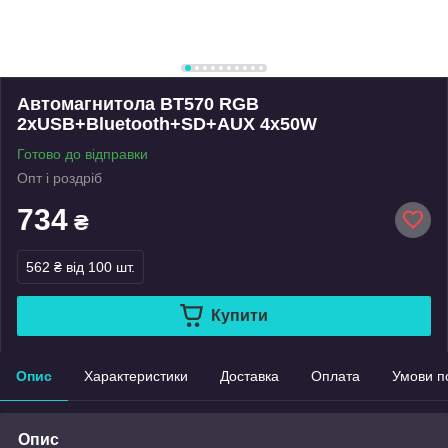
Автомагнитола BT570 RGB
2xUSB+Bluetooth+SD+AUX 4x50W
Готово до відправки
Опт і роздріб
734
₴
562 ₴
від 100 шт.
Купити
Опис
Характеристики
Доставка
Оплата
Умови п
Опис