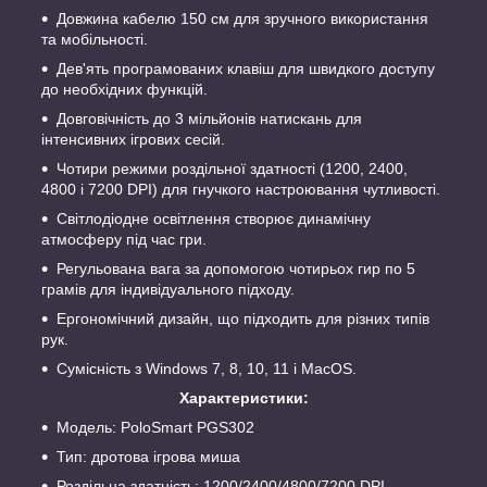
Довжина кабелю 150 см для зручного використання
та мобільності.
Дев'ять програмованих клавіш для швидкого доступу
до необхідних функцій.
Довговічність до 3 мільйонів натискань для
інтенсивних ігрових сесій.
Чотири режими роздільної здатності (1200, 2400,
4800 і 7200 DPI) для гнучкого настроювання чутливості.
Світлодіодне освітлення створює динамічну
атмосферу під час гри.
Регульована вага за допомогою чотирьох гир по 5
грамів для індивідуального підходу.
Ергономічний дизайн, що підходить для різних типів
рук.
Сумісність з Windows 7, 8, 10, 11 і MacOS.
Характеристики:
Модель: PoloSmart PGS302
Тип: дротова ігрова миша
Роздільна здатність: 1200/2400/4800/7200 DPI