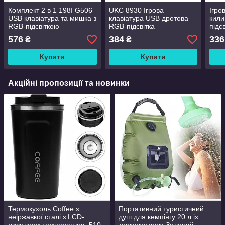
Комплект 2 в 1 198I G506
UKC 8930 Ігрова
Ігро
USB клавіатура та мишка з
клавіатура USB дротова
кили
RGB-підсвіткою
RGB-підсвітка
підс
576
384
336
₴
₴
Купити
Купити
Акційні пропозиції та новинки
Термокухоль Coffee з
Портативний туристичний
неіржавкої сталі з LCD-
душ для кемпінгу 20 л із