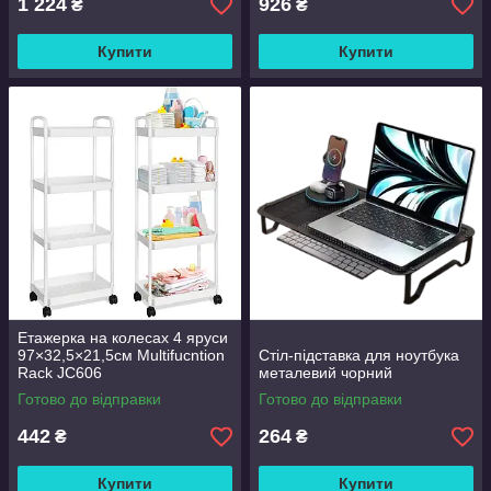
1 224
926
₴
₴
Купити
Купити
Етажерка на колесах 4 яруси
97×32,5×21,5см Multifucntion
Стіл-підставка для ноутбука
Rack JC606
металевий чорний
Готово до відправки
Готово до відправки
442
264
₴
₴
Купити
Купити