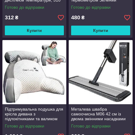
дисплеєм температури, 510
термометром Зелений
мл Чорний
Готово до відправки
Готово до відправки
312
480
₴
₴
Купити
Купити
Підтримувальна подушка для
Металева швабра
крісла дивана з
самоочисна M06 42 см із
підлокітниками та валиком
двома змінними насадками
Good Lucky
Готово до відправки
Готово до відправки