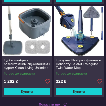
Турбо швабра з
Трикутна Швабра з функцією
безконтактним віджиманням і
Повороту на 360 Traingular
відром Clean Living Unlimited
Twist Water Mop
Control
Готово до відправки
Готово до відправки
1 262
322
₴
₴
Купити
Купити
Показати ще