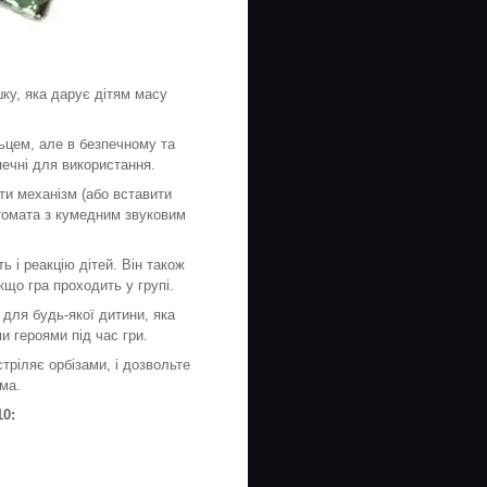
шку, яка дарує дітям масу
ьцем, але в безпечному та
печні для використання.
ти механізм (або вставити
втомата з кумедним звуковим
ь і реакцію дітей. Він також
кщо гра проходить у групі.
 для будь-якої дитини, яка
и героями під час гри.
ріляє орбізами, і дозвольте
ма.
0: