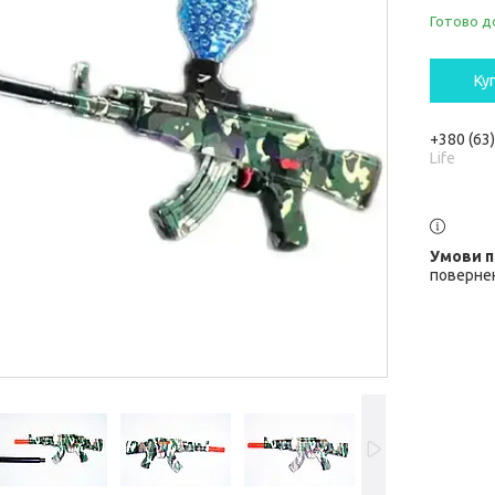
Готово д
Ку
+380 (63
Life
повернен