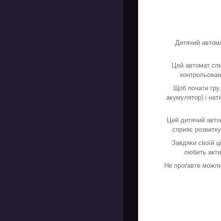
Дитячий автом
Цей автомат спе
контрольовано
Щоб почати гру,
акумулятор) і нат
Цей дитячий автом
сприяє розвитку
Завдяки своїй ці
любить акти
Не проґавте можли