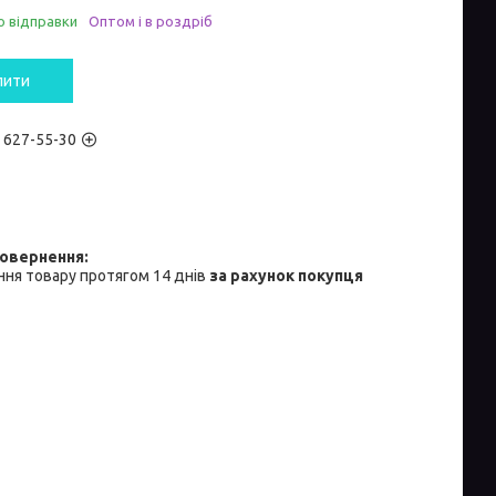
о відправки
Оптом і в роздріб
пити
) 627-55-30
ня товару протягом 14 днів
за рахунок покупця