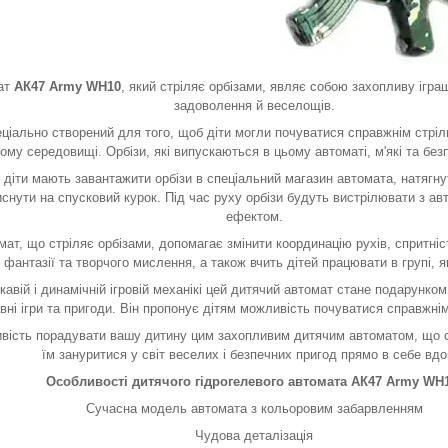
ат
АК47 Army WH10
, який стріляє орбізами, являє собою захопливу ігра
задоволення й веселощів.
ціально створений для того, щоб діти могли почуватися справжнім стріл
му середовищі. Орбізи, які випускаються в цьому автоматі, м'які та без
 діти мають завантажити орбізи в спеціальний магазин автомата, натягну
иснути на спусковий курок. Під час руху орбізи будуть вистрілювати з а
ефектом.
ат, що стріляє орбізами, допомагає змінити координацію рухів, спритніст
 фантазії та творчого мислення, а також вчить дітей працювати в групі, я
кавій і динамічній ігровій механікі цей дитячий автомат стане подарунком
вні ігри та пригоди. Він пропонує дітям можливість почуватися справжнім
вість порадувати вашу дитину цим захопливим дитячим автоматом, що ст
їм зануритися у світ веселих і безпечних пригод прямо в себе вдо
Особливості дитячого гідрогелевого автомата АК47 Army WH1
Сучасна модель автомата з кольоровим забарвленням
Чудова деталізація