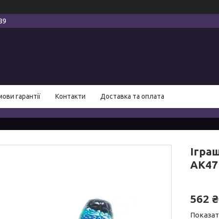
89
мови гарантії
Контакти
Доставка та оплата
Ігра
АК47
562 ₴
Показат