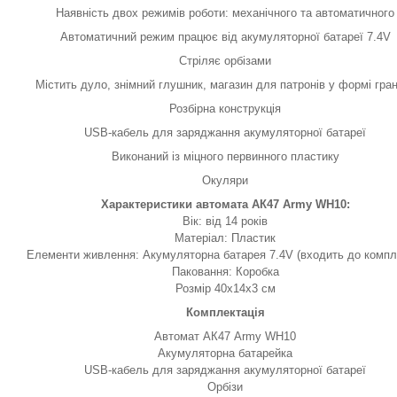
Наявність двох режимів роботи: механічного та автоматичного
Автоматичний режим працює від акумуляторної батареї 7.4V
Стріляє орбізами
Містить дуло, знімний глушник, магазин для патронів у формі гра
Розбірна конструкція
USB-кабель для заряджання акумуляторної батареї
Виконаний із міцного первинного пластику
Окуляри
Характеристики автомата АК47 Army WH10:
Вік: від 14 років
Матеріал: Пластик
Елементи живлення: Акумуляторна батарея 7.4V (входить до компл
Паковання: Коробка
Розмір 40х14х3 см
Комплектація
Автомат АК47 Army WH10
Акумуляторна батарейка
USB-кабель для заряджання акумуляторної батареї
Орбізи