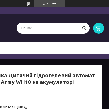
Кошик
шка Дитячий гідрогелевий автомат
 Army WH10 на акумуляторі
и оптові ціни