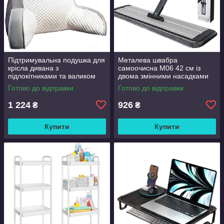
Підтримувальна подушка для
Металева швабра
крісла дивана з
самоочисна M06 42 см із
підлокітниками та валиком
двома змінними насадками
Good Lucky
Готово до відправки
Готово до відправки
1 224
926
₴
₴
Купити
Купити