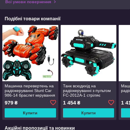
Всі умови повернення
Подібні товари компанії
Машинка перевертень на
Танк всюдихід на
Маши
радіокеруванні Stunt Car
радіокеруванні з пультом
раді
986-14 браслет керування
FC-2012A-1 стріляє
від руки
орбізами
979
1 454
1 4
₴
₴
Купити
Купити
Акційні пропозиції та новинки