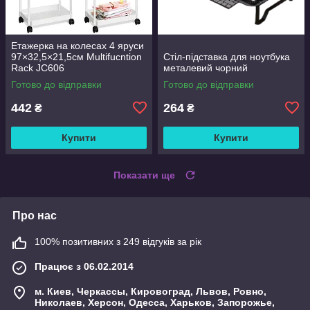
Етажерка на колесах 4 яруси
97×32,5×21,5см Multifucntion
Стіл-підставка для ноутбука
Rack JC606
металевий чорний
Готово до відправки
Готово до відправки
442
264
₴
₴
Купити
Купити
Показати ще
Про нас
100% позитивних з 249 відгуків за рік
Працює з 06.02.2014
м. Киев, Черкассы, Кировоград, Львов, Ровно,
Николаев, Херсон, Одесса, Харьков, Запорожье,