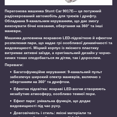
Перегонова машинка Stunt Car 9017E— це потужний
радіокерований автомобіль для трюків і дрифту.
Обладнана 9-канальним керуванням, що дає змогу
виконувати бічні ковзання, обертання на 360° та інші
маневри.
Машинка доповнена яскравою LED-підсвіткою й ефектом
розпилення пари, що надає грі особливої динамічності та
видовищності. Міцний корпус із якісного пластику
витримає активні заїзди, а оригінальний дизайн у чорно-
синих тонах сподобається як дітям, так і дорослим.
Переваги:
Багатофункційне керування: 9-канальний пульт
забезпечує широкий спектр маневрів, включно з
обертанням на 360° та дрифтом.
Ефектна підсвітка: яскраві LED-вогни створюють
незабутню атмосферу, особливо темної пори.
Ефект пари: унікальна функція, що додає
видовищності під час руху.
Довговічність і стиль: якісні матеріали та