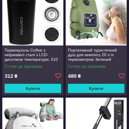
Термокухоль Coffee з
Портативний туристичний
неіржавкої сталі з LCD-
душ для кемпінгу 20 л із
дисплеєм температури, 510
термометром Зелений
мл Чорний
Готово до відправки
Готово до відправки
312
480
₴
₴
Купити
Купити