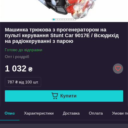
Машинка трюкова з прогенератором на
пульті керування Stunt Car 9017E / Всюдихід
на радіокеруванні з парою
Готово до відправки
Опт і роздріб
1 032
₴
787 ₴
від 100 шт.
Купити
Опис
Характеристики
Доставка
Оплата
Умови п