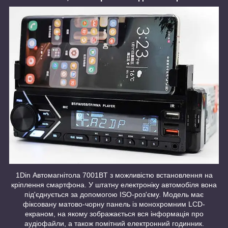
1Din Автомагнітола 7001BT з можливістю встановлення на
кріплення смартфона. У штатну електроніку автомобіля вона
під'єднується за допомогою ISO-роз'єму. Модель має
фіксовану матово-чорну панель із монохромним LCD-
екраном, на якому зображається вся інформація про
аудіофайли, а також помітний електронний годинник.