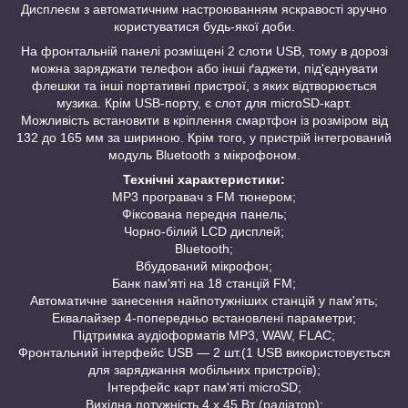
Дисплеєм з автоматичним настроюванням яскравості зручно
користуватися будь-якої доби.
На фронтальній панелі розміщені 2 слоти USB, тому в дорозі
можна заряджати телефон або інші ґаджети, під'єднувати
флешки та інші портативні пристрої, з яких відтворюється
музика. Крім USB-порту, є слот для microSD-карт.
Можливість встановити в кріплення смартфон із розміром від
132 до 165 мм за шириною. Крім того, у пристрій інтегрований
модуль Bluetooth з мікрофоном.
Технічні характеристики:
MP3 програвач з FM тюнером;
Фіксована передня панель;
Чорно-білий LCD дисплей;
Bluetooth;
Вбудований мікрофон;
Банк пам'яті на 18 станцій FM;
Автоматичне занесення найпотужніших станцій у пам'ять;
Еквалайзер 4-попередньо встановлені параметри;
Підтримка аудіоформатів MP3, WAW, FLAC;
Фронтальний інтерфейс USB — 2 шт.(1 USB використовується
для заряджання мобільних пристроїв);
Інтерфейс карт пам'яті microSD;
Вихідна потужність 4 х 45 Вт (радіатор);