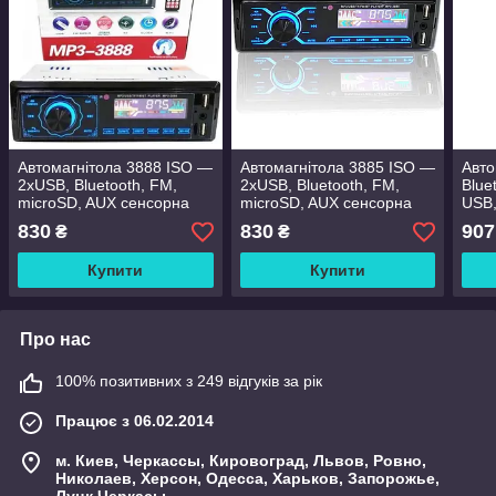
Автомагнітола 3888 ISO —
Автомагнітола 3885 ISO —
Авто
2xUSB, Bluetooth, FM,
2xUSB, Bluetooth, FM,
Blue
microSD, AUX сенсорна
microSD, AUX сенсорна
USB,
магнітола
магнітола
З'Є
830
830
907
₴
₴
Купити
Купити
Про нас
100% позитивних з 249 відгуків за рік
Працює з 06.02.2014
м. Киев, Черкассы, Кировоград, Львов, Ровно,
Николаев, Херсон, Одесса, Харьков, Запорожье,