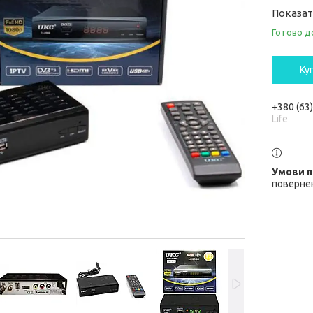
Показат
Готово д
Ку
+380 (63
Life
повернен