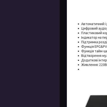
Автоматичний і 
Цифровий аудіо/
Пластиковий ко
Індикатор на пе
Підтримка розді
Функція EPG&PV
Функція тайм-ши
Відтворення му
Додаткові інтерн
Живлення: 220В