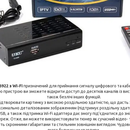
922 з Wi-Fi
призначений для приймання сигналу цифрового та ка
ю пристрою ви зможете відкрити доступ до десятків каналів із ви
також безлічі інших функцій.
дтворювати картинку з високою роздільною здатністю, що дасть 
симально деталізованим зображенням (підтримує роздільну здатн
, а також підтримка Wi-Fi адаптера дає змогу під'єднатися до знімн
реж. Отже, ви можете використовувати тюнер як сучасний відео- т
ть скромними габаритами та стильним зовнішнім виглядом. Чудово
якого будинку чи квартири.