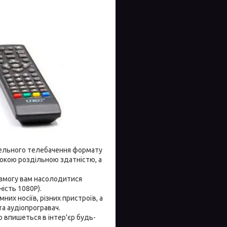
бельного телебачення формату
сокою роздільною здатністю, а
змогу вам насолодитися
ість 1080P).
их носіїв, різних пристроїв, а
а аудіопрогравач.
 впишеться в інтер'єр будь-