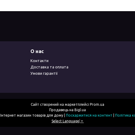
О нас
Контакти
Доставка та оплата
Умови гарантії
Сайт створений на маркетплейсі
Prom.ua
Продавець на Bigl.ua
2simka.com.ua - Інтернет магазин товарів для дому |
Поскаржитися на контент
|
Політика к
Select Language
▼