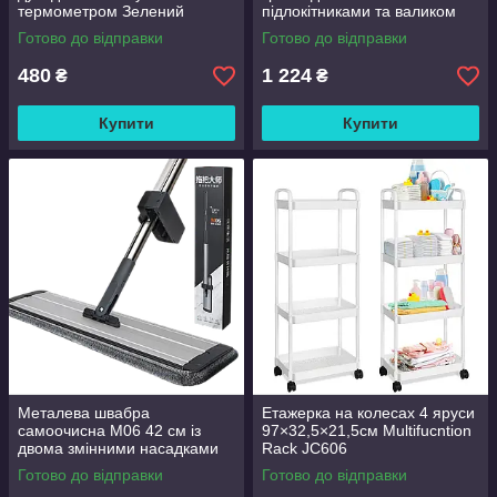
термометром Зелений
підлокітниками та валиком
Good Lucky
Готово до відправки
Готово до відправки
480
1 224
₴
₴
Купити
Купити
Металева швабра
Етажерка на колесах 4 яруси
самоочисна M06 42 см із
97×32,5×21,5см Multifucntion
двома змінними насадками
Rack JC606
Готово до відправки
Готово до відправки