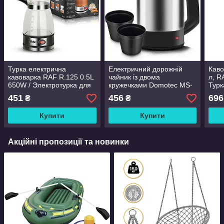
Турка електрична
Електричний дорожній
Каво
кавоварка RAF R.125 0.5L
чайник із двома
л, R
650W / Электротурка для
кружечками Domotec MS-
Турк
кави / Електроварка /
7887 0.5 л 1500W
Туре
451
456
696
₴
₴
Електрична турка
дом
Купити
Купити
Акційні пропозиції та новинки