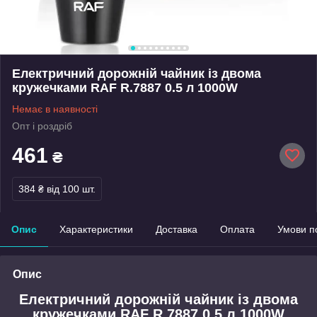
Електричний дорожній чайник із двома
кружечками RAF R.7887 0.5 л 1000W
Немає в наявності
Опт і роздріб
461
₴
384 ₴
від 100 шт.
Опис
Характеристики
Доставка
Оплата
Умови п
Опис
Електричний дорожній чайник із двома
кружечками RAF R.7887 0.5 л 1000W