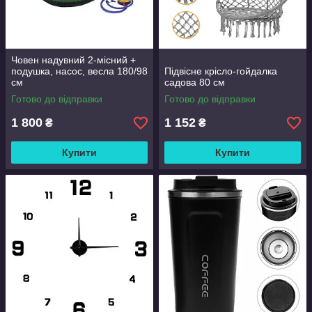
Човен надувний 2-місний +
подушка, насос, весла 180/98
Підвісне крісло-гойдалка
см
садова 80 см
Готово до відправки
Готово до відправки
1 800
1 152
₴
₴
Купити
Купити