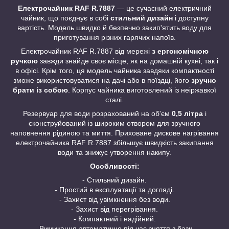
Електрочайник RAF R.7887
— це сучасний електричний
чайник, що поєднує в собі
стильний дизайн
і доступну
вартість. Модель швидко й безпечно закип'ятить воду для
приготування різних гарячих напоїв.
Електрочайник RAF R.7887 від мережі
з ергономічною
ручкою
завжди знайде своє місце, як на домашній кухні, так і
в офісі. Крім того, ця модель чайника завдяки компактності
зможе використовуватися на дачі або в поїздці, його
зручно
брати із собою
. Корпус чайника виготовлений із неіржавкої
сталі.
Резервуар для води розрахований на об'єм
0,5 літра
і
сконструйований із широким отвором для зручного
наповнення рідиною та миття. Приховане дискове нагрівання
електрочайника RAF R.7887 збільшує швидкість закипання
води та знижує утворення накипу.
Особливості:
- Стильний дизайн.
- Простий в експлуатації та догляді.
- Захист від увімкнення без води.
- Захист від перегрівання.
- Компактний і надійний.
- Вимикання автоматично під час зняття з бази.