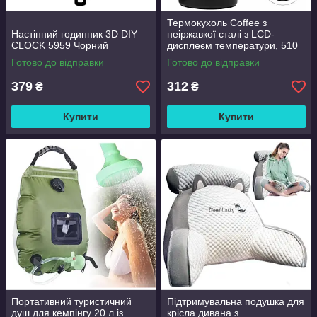
Термокухоль Coffee з
Настінний годинник 3D DIY
неіржавкої сталі з LCD-
CLOCK 5959 Чорний
дисплеєм температури, 510
мл Чорний
Готово до відправки
Готово до відправки
379
312
₴
₴
Купити
Купити
Портативний туристичний
Підтримувальна подушка для
душ для кемпінгу 20 л із
крісла дивана з