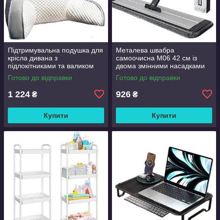
Підтримувальна подушка для
Металева швабра
крісла дивана з
самоочисна M06 42 см із
підлокітниками та валиком
двома змінними насадками
Good Lucky
Готово до відправки
Готово до відправки
1 224
926
₴
₴
Купити
Купити