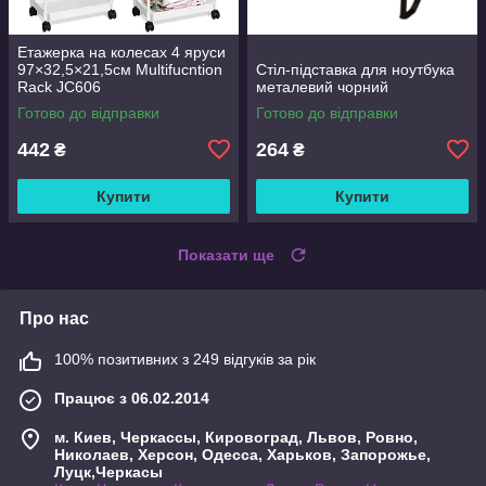
Етажерка на колесах 4 яруси
97×32,5×21,5см Multifucntion
Стіл-підставка для ноутбука
Rack JC606
металевий чорний
Готово до відправки
Готово до відправки
442
264
₴
₴
Купити
Купити
Показати ще
Про нас
100% позитивних з 249 відгуків за рік
Працює з 06.02.2014
м. Киев, Черкассы, Кировоград, Львов, Ровно,
Николаев, Херсон, Одесса, Харьков, Запорожье,
Луцк,Черкасы