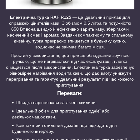
Електрична турка RAF R125
— це ідеальний прилад для
справжніх цінителів кави. З об'ємом 0,5 літра та потужністю
650 Вт вона швидко й ефективно варить каву, зберігаючи
насичений смак і аромат. Завдяки компактному та стильному
дизайну, турка прекрасно впишеться в будь-яку кухню,
водночас не займає багато місця.
Простий у використанні, цей прилад обладнаний зручною
ручкою, що не нагрівається під час експлуатації, і легко
очищається після використання. Електрична турка забезпечує
рівномірне нагрівання води та кави, що дає змогу уникнути
перегрівання та гарантує ідеальний результат під час кожного
приготування.
Переваги:
Швидка варіння кави за лічені хвилини.
Ідеальний об'єм для приготування однієї або
декількох чашок кави.
Компактний і стильний дизайн, що підходить для
будь-якого інтер'єру.
Зручна ручка, що не нагрівається під час експлуатації.