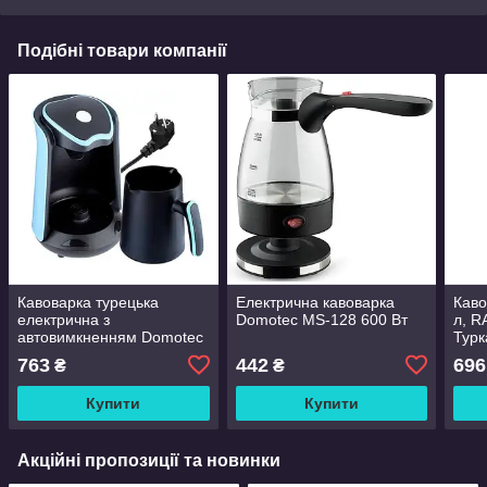
Подібні товари компанії
Кавоварка турецька
Електрична кавоварка
Каво
електрична з
Domotec MS-128 600 Вт
л, R
автовимкненням Domotec
Турк
MS-102S 600W 300мл
Туре
763
442
696
₴
₴
дом
Купити
Купити
Акційні пропозиції та новинки