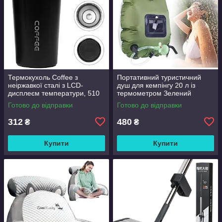
Термокухоль Coffee з
Портативний туристичний
неіржавкої сталі з LCD-
душ для кемпінгу 20 л із
дисплеєм температури, 510
термометром Зелений
мл Чорний
Готово до відправки
Готово до відправки
312
480
₴
₴
Купити
Купити