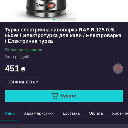
Турка електрична кавоварка RAF R.125 0.5L
650W / Электротурка для кави / Електроварка
/ Електрична турка
Готово до відправки
Опт і роздріб
451
₴
374 ₴
від 100 шт.
Купити
Опис
Характеристики
Доставка
Оплата
Умови п