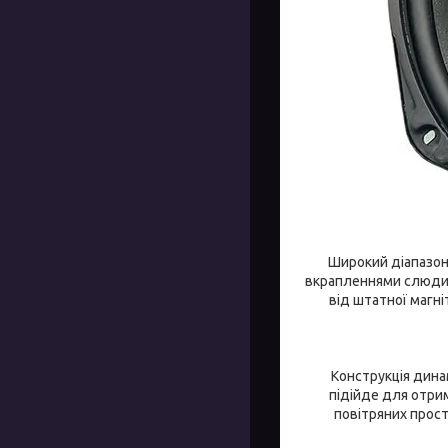
Широкий діапазон,
вкрапленнями слюди. 
від штатної магн
Конструкція дина
підійде для отри
повітряних прост