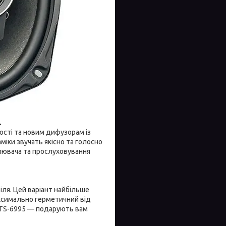
.
вості та новим дифузорам із
іки звучать якісно та голосно
илювача та прослуховування
іля. Цей варіант найбільше
ксимально герметичний від
а TS-6995 — подарують вам