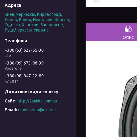
Киев, Черкассы, Кировоград,
Львов, Ровно, Николаев, Херсон,
Одесса, Харьков, Запорожье,
Луцк,Черкасы, Україна
Опис
+380 (63) 627-55-30
Life
+380 (99) 673-96-39
Vodafone
+380 (98) 847-22-89
Kyivstar
http://2simka.com.ua
emobishop@ukr.net