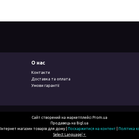
О нас
Контакти
Доставка та оплата
Умови гарантії
Сайт створений на маркетплейсі
Prom.ua
Продавець на Bigl.ua
2simka.com.ua - Інтернет магазин товарів для дому |
Поскаржитися на контент
|
Політика к
Select Language
▼