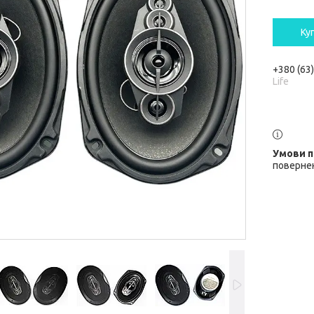
Ку
+380 (63
Life
повернен