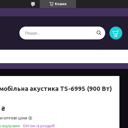
Кошик
мобільна акустика TS-6995 (900 Вт)
 ₴
и оптові ціни
о відправки
Оптом і в роздріб