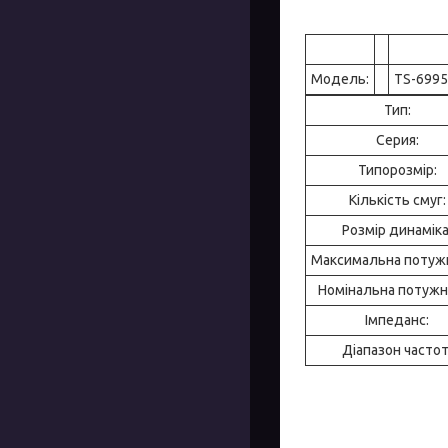
Модель:
TS-6995
Тип:
Серия:
Типорозмір:
Кількість смуг:
Розмір динаміка
Максимальна потужн
Номінальна потужні
Імпеданс:
Діапазон частот