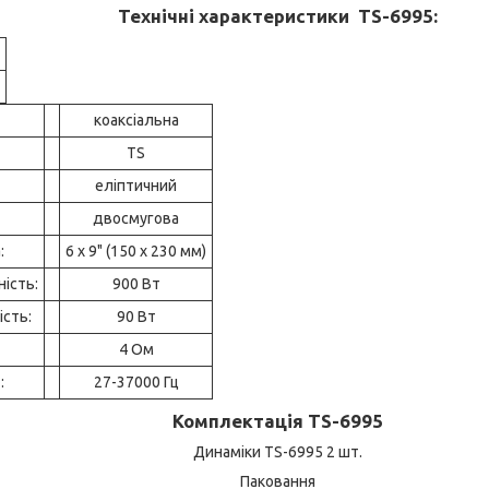
Технічні характеристики TS-6995:
коаксіальна
TS
еліптичний
двосмугова
:
6 x 9" (150 x 230 мм)
ість:
900 Вт
сть:
90 Вт
4 Ом
:
27-37000 Гц
Комплектація TS-6995
Динаміки TS-6995 2 шт.
Паковання