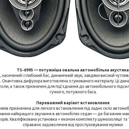
TS-6995 — потужніша овальна автомобільна акустика
 насичений і глибокий бас, динамічний звук, завдяки високій чутли
Окантовка дифузора виготовлена з гумованого матеріалу. Ці динам
ітоли, а також призначені для під'єднання до автомобільного підс
гучного, потужного баса.
Переважний варіант встановлення
.
міків призначена для легкого встановлення під заднє скло автомоб
мання найкращого звучання в автомобілях седан — де багажник ма
орів. Кваліфікована установка + економ комплекту шумоізоляції т
справжнє задоволення від прослуховування музики.