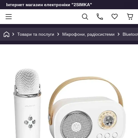
Інтернет магазин електроніки "2SIMKA"
Товари та послуги
Мікрофони, радіосистеми
Bluetoo