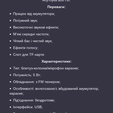
ноутбука або ПК.
Переваги:
Працює від акумулятора;
Потужний звук;
Високоточні звукові ефекти;
М'які середні частоти;
Чіткий бас і чистий звук;
Ефекти голосу;
Слот для TF-карти
Характеристики:
Тип: блютуз-колонка/мікрофон караоке;
Потужність: 5 Вт;
Обладнання: з FM тюнером;
Особливості: вологозахист, вбудований акумулятор,
караоке;
Під'єднання: бездротове;
Інтерфейси: USB;