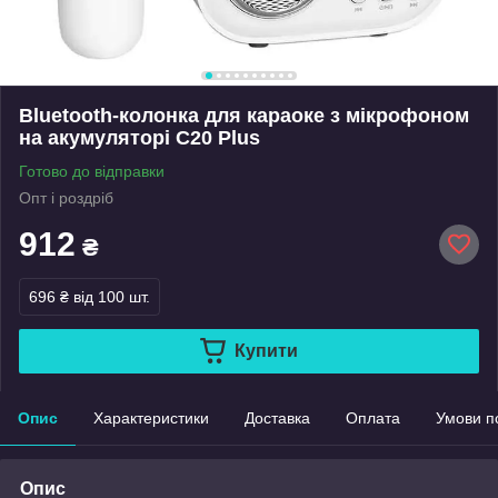
Bluetooth-колонка для караоке з мікрофоном
на акумуляторі C20 Plus
Готово до відправки
Опт і роздріб
912
₴
696 ₴
від 100 шт.
Купити
Опис
Характеристики
Доставка
Оплата
Умови п
Опис