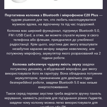
Портативна колонка з Bluetooth і мікрофоном
C20 Plus
—
чудове рішення для тих, хто любить насолоджуватися
музикою вдома, на відпочинку та під час подорожей.
Колонка має широкий функціонал, підтримує Bluetooth 5.0,
FM і USB Card, а отже, ви можете слухати музику зі свого
телефона або флешки, приєднатися до улюбленої
радіостанції. Крім цього, акустика дає змогу влаштувати
незабутню караоке-вечірку завдяки невеликому, але
потужному мікрофону, акумулятор якого розрахований на 2
години роботи.
Колонка забезпечує чудову якість звуку
завдяки
потужному динаміку, а вбудований мікрофон дає змогу
використовувати його як гарнітуру. Вона обладнана потужним
акумулятором, призначеним для декількох годин
безперебійної роботи, завдяки Bluetooth 5.0 має низьке
енергоспоживання.
Також серед переваг акустики треба виділити зручну панель
керування, наявність роз'ємів для під'єднання різних ґаджетів,
завдяки чому колонку можна легко використовувати для