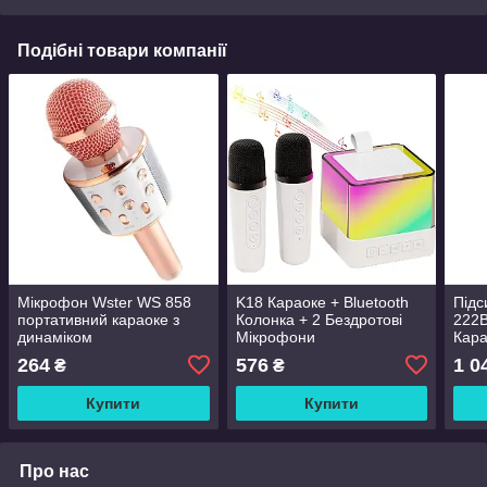
Подібні товари компанії
Мікрофон Wster WS 858
K18 Караоке + Bluetooth
Підс
портативний караоке з
Колонка + 2 Бездротові
222
динаміком
Мікрофони
Кар
264
576
1 0
₴
₴
Купити
Купити
Про нас