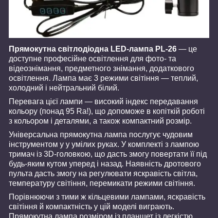
Прямокутна світлодіодна LED-лампа PL-26
— це
доступне професійне освітлення для фото- та
відеознімання, предметного знімання, додаткового
освітлення. Лампа має 3 режими світіння — теплий,
холодний і нейтральний білий.
Перевага цієї лампи — високий індекс передавання
кольору (понад 95 Ra!), що допоможе в копіткій роботі
з кольором і деталями, а також компактний розмір.
Універсальна прямокутна лампа послугує чудовим
інструментом у у умілих руках. У комплекті з лампою
тримач із 3D-головкою, що дасть змогу повертати її під
будь-яким кутом уперед і назад. Наявність дротового
пульта дасть змогу на регулювати яскравість світла,
температуру світіння, перемикати режими світіння.
Порівнюючи з тими ж кільцевими лампами, яскравість
світіння й компактність у цій моделі виграють.
Прямокутна лампа розміром із планшет із легкістю