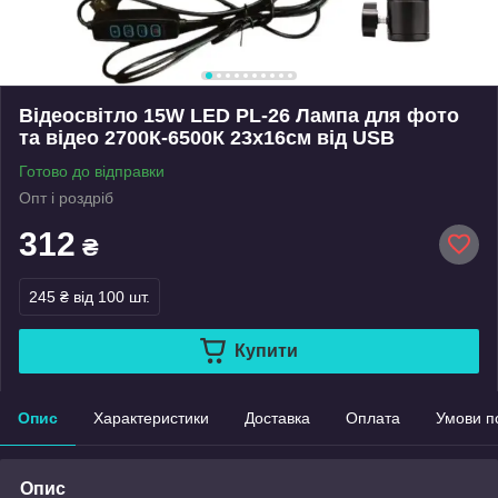
Відеосвітло 15W LED PL-26 Лампа для фото
та відео 2700К-6500К 23x16см від USB
Готово до відправки
Опт і роздріб
312
₴
245 ₴
від 100 шт.
Купити
Опис
Характеристики
Доставка
Оплата
Умови п
Опис