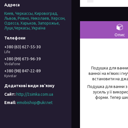
Киев, Черкассы, Кировоград,
Львов, Ровно, Николаев, Херсон,
Одесса, Харьков, Запорожье,
Луцк,Черкасы, Україна
Опис
+380 (63) 627-55-30
Life
+380 (99) 673-96-39
Vodafone
Подушка для ванни н
+380 (98) 847-22-89
ванної на м'яких і г
Kyivstar
встановити на джа
Подушка для ванни з 
зусиль у її викор
http://2simka.com.ua
форми. Тепер шия
emobishop@ukr.net