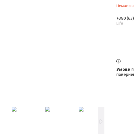
Немає в н
+380 (63
Life
повернен