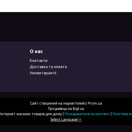
О нас
Контакти
Доставка та оплата
Умови гарантії
Сайт створений на маркетплейсі
Prom.ua
Продавець на Bigl.ua
2simka.com.ua - Інтернет магазин товарів для дому |
Поскаржитися на контент
|
Політика к
Select Language
▼