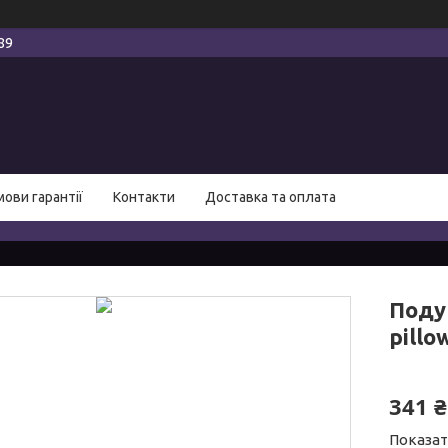
89
мови гарантії
Контакти
Доставка та оплата
Поду
pillo
341 ₴
Показат