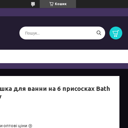
Кошик
шка для ванни на 6 присосках Bath
w
и оптові ціни