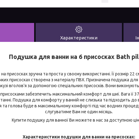
Характеристики
І
Подушка для ванни на 6 присосках Bath pi
а присосках зручна та проста у своєму використанні. Її розмір 22 с
нучких присосках створена з матеріалу ПВХ. Призначена подушка для 
кузі вголов'я за допомогою спеціальних присосків. Вони виконують
присосками забезпечить максимальний комфорт для шиї. Вага її 37
истанні. Подушка для комфорту у ванній не слизька та підходить до 
 та голова буде в максимальному комфорті під час водних процед
слугуватиме Вам не один місяць.
Купити подушку для ванної Ви можете в нас за доступною ці
Характеристики подушки для ванни на присосках: