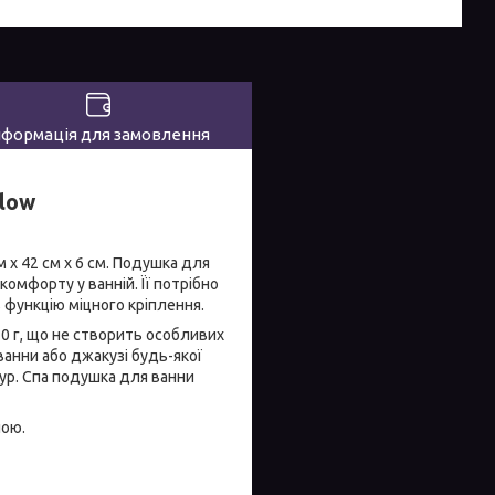
нформація для замовлення
llow
м х 42 см х 6 см. Подушка для
комфорту у ванній. Її потрібно
 функцію міцного кріплення.
0 г, що не створить особливих
ванни або джакузі будь-якої
ур. Спа подушка для ванни
ною.