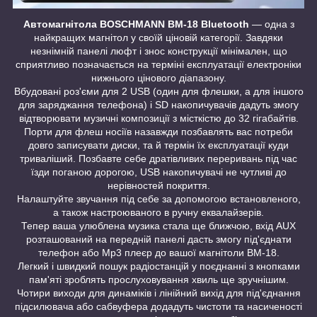
Автомагнітола BOSCHMANN BM-18
Bluetooth
— одна з
найкращих магнітол у своїй ціновій категорії. Завдяки
незнімній панелі люфт і знос конструкції мінімален, що
сприятливо позначається на терміні експлуатації електроніки
нижнього цінового діапазону.
Вбудовані роз'єми для 2 USB (один для флешки, а для іншого
для заряджання телефона) і SD накопичувачів дадуть змогу
відтворювати музичні композиції з місткістю до 32 гігабайтів.
Порти для флеш носіїв назавжди позбавлять вас потреби
довго записувати диски, та й термін їх експлуатації куди
триваліший. Позбавте себе дратівливих переривань під час
їзди поганою дорогою, USB накопичувачі не чутливі до
нерівностей покриття.
Налаштуйте звучання під себе за допомогою встановленого,
а також настроюваного в ручну еквалайзерів.
Тепер ваша улюблена музика стала ще ближчою, вхід AUX
розташований на передній панелі дасть змогу під'єднати
телефон або Mp3 плеєр до вашої магнітоли BM-18.
Легкий і швидкий пошук радіостанцій у поєднанні з кнопками
пам'яті зроблять прослуховування хвиль ще зручнішим.
Чотири виходи для динаміків і лінійний вихід для під'єднання
підсилювача або сабвуфера додадуть чистоти та насиченості