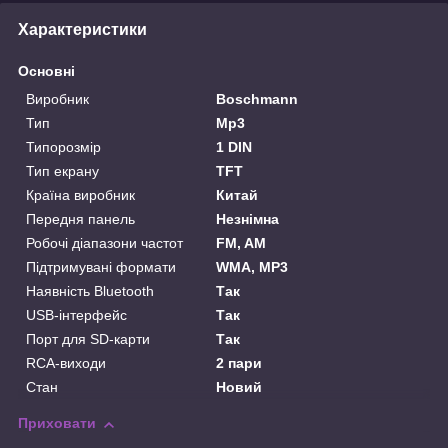
Характеристики
Основні
Виробник
Boschmann
Тип
Mp3
Типорозмір
1 DIN
Тип екрану
TFT
Країна виробник
Китай
Передня панель
Незнімна
Робочі діапазони частот
FM, AM
Підтримувані формати
WMA, MP3
Наявність Bluetooth
Так
USB-інтерфейс
Так
Порт для SD-карти
Так
RCA-виходи
2 пари
Стан
Новий
Приховати