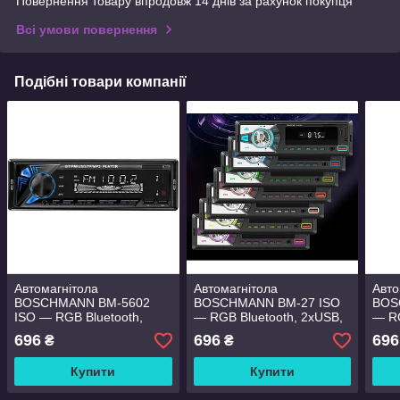
Повернення товару впродовж 14 днів за рахунок покупця
Всі умови повернення
Подібні товари компанії
Автомагнітола
Автомагнітола
Авто
BOSCHMANN BM-5602
BOSCHMANN BM-27 ISO
BOS
ISO — RGB Bluetooth,
— RGB Bluetooth, 2xUSB,
— RG
2xUSB, MP3 Player, FM,
MP3 Player, FM, microSD,
MP3 
696
696
696
₴
₴
microSD, AUX
AUX
AUX
Купити
Купити