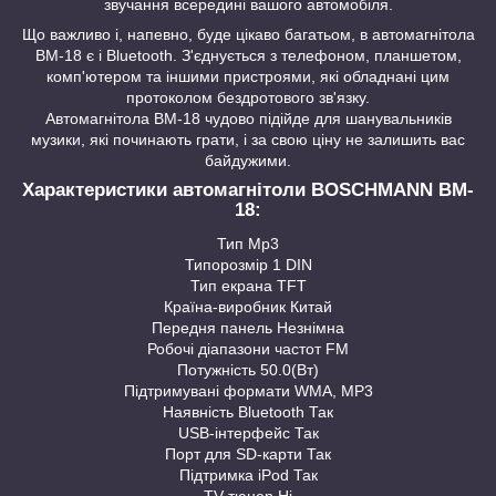
звучання всередині вашого автомобіля.
Що важливо і, напевно, буде цікаво багатьом, в автомагнітола
BM-18 є і Bluetooth. З'єднується з телефоном, планшетом,
комп'ютером та іншими пристроями, які обладнані цим
протоколом бездротового зв'язку.
Автомагнітола BM-18 чудово підійде для шанувальників
музики, які починають грати, і за свою ціну не залишить вас
байдужими.
Характеристики автомагнітоли BOSCHMANN BM-
18:
Тип Mp3
Типорозмір 1 DIN
Тип екрана TFT
Країна-виробник Китай
Передня панель Незнімна
Робочі діапазони частот FM
Потужність 50.0(Вт)
Підтримувані формати WMA, MP3
Наявність Bluetooth Так
USB-інтерфейс Так
Порт для SD-карти Так
Підтримка iPod Так
TV-тюнер Ні