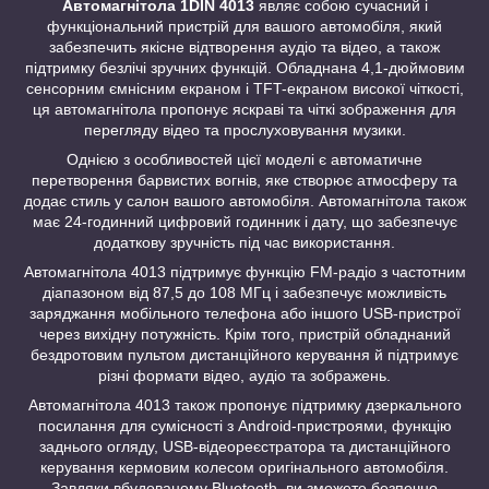
Автомагнітола 1DIN 4013
являє собою сучасний і
функціональний пристрій для вашого автомобіля, який
забезпечить якісне відтворення аудіо та відео, а також
підтримку безлічі зручних функцій. Обладнана 4,1-дюймовим
сенсорним ємнісним екраном і TFT-екраном високої чіткості,
ця автомагнітола пропонує яскраві та чіткі зображення для
перегляду відео та прослуховування музики.
Однією з особливостей цієї моделі є автоматичне
перетворення барвистих вогнів, яке створює атмосферу та
додає стиль у салон вашого автомобіля. Автомагнітола також
має 24-годинний цифровий годинник і дату, що забезпечує
додаткову зручність під час використання.
Автомагнітола 4013 підтримує функцію FM-радіо з частотним
діапазоном від 87,5 до 108 МГц і забезпечує можливість
заряджання мобільного телефона або іншого USB-пристрої
через вихідну потужність. Крім того, пристрій обладнаний
бездротовим пультом дистанційного керування й підтримує
різні формати відео, аудіо та зображень.
Автомагнітола 4013 також пропонує підтримку дзеркального
посилання для сумісності з Android-пристроями, функцію
заднього огляду, USB-відеореєстратора та дистанційного
керування кермовим колесом оригінального автомобіля.
Завдяки вбудованому Bluetooth, ви зможете безпечно