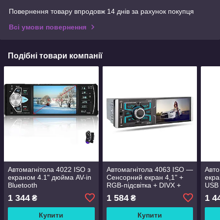
Повернення товару впродовж 14 днів за рахунок покупця
Всі умови повернення
Подібні товари компанії
Автомагнітола 4022 ISO з
Автомагнітола 4063 ISO —
Авто
екраном 4.1" дюйма AV-in
Сенсорний екран 4,1" +
екра
Bluetooth
RGB-підсвітка + DIVX +
USB 
MP3 + USB + Bluetooth +
1 344
1 584
1 4
₴
₴
AV-in
Купити
Купити