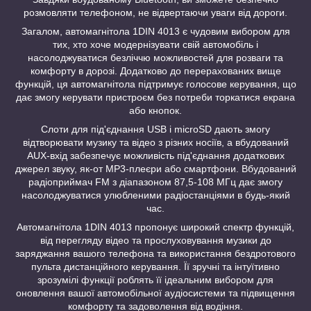
розмовляти телефоном, не відвертаючи уваги від дороги.
Загалом, автомагнітола 1DIN 4013 є чудовим вибором для
тих, хто хоче модернізувати свій автомобіль і
насолоджуватися безліччю можливостей для розваги та
комфорту в дорозі. Додатково до перерахованих вище
функцій, ця автомагнітола підтримує голосове керування, що
дає змогу керувати пристроєм без потреби торкатися екрана
або кнопок.
Слоти для під'єднання USB і microSD дають змогу
відтворювати музику та відео з різних носіїв, а вбудований
AUX-вхід забезпечує можливість під'єднання додаткових
джерел звуку, як-от MP3-плеєри або смартфони. Вбудований
радіоприймач FM з діапазоном 87,5-108 МГц дає змогу
насолоджуватися улюбленими радіостанціями в будь-який
час.
Автомагнітола 1DIN 4013 пропонує широкий спектр функцій,
від перегляду відео та прослуховування музики до
заряджання вашого телефона та використання бездротового
пульта дистанційного керування. Її зручні та інтуїтивно
зрозумілі функції роблять її ідеальним вибором для
оновлення вашої автомобільної аудіосистеми та підвищення
комфорту та задоволення від водіння.