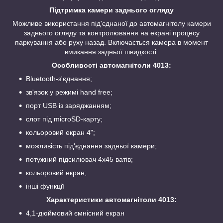
Підтримка камери заднього огляду
Можливе використання під'єднаної до автомагнітолу камери
заднього огляду та контролювання на екрані процесу
паркування або руху назад. Включається камера в момент
вмикання задньої швидкості.
Особливості автомагнітоли 4013:
Bluetooth-з'єднання;
зв'язок у режимі hand free;
порт USB із заряджанням;
слот під microSD-карту;
кольоровий екран 4";
можливість під'єднання задньої камери;
потужний підсилювач 4х45 ватів;
кольоровий екран;
інші функції
Характеристики автомагнітоли 4013:
4,1-дюймовий ємнісний екран