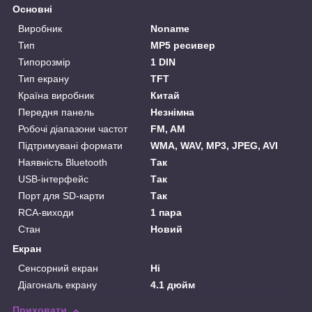
Основні
Виробник
Noname
Тип
MP5 ресивер
Типорозмір
1 DIN
Тип екрану
TFT
Країна виробник
Китай
Передня панель
Незнімна
Робочі діапазони частот
FM, AM
Підтримувані формати
WMA, WAV, MP3, JPEG, AVI
Наявність Bluetooth
Так
USB-інтерфейс
Так
Порт для SD-карти
Так
RCA-виходи
1 пара
Стан
Новий
Екран
Сенсорний екран
Ні
Діагональ екрану
4.1 дюйм
Приховати