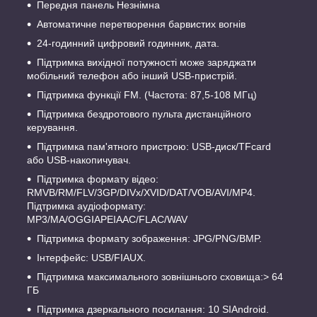
Передня панель Незнімна
Автоматичне перетворення барвистих вогнів
24-годинний цифровий годинник, дата.
Підтримка вихідної потужності може заряджати
мобільний телефон або інший USB-пристрій.
Підтримка функції FM. (Частота: 87,5-108 МГц)
Підтримка бездротового пульта дистанційного
керування.
Підтримка пам'ятного пристрою: USB-диск/TFcard
або USB-накопичувач.
Підтримка формату відео:
RMVB/RM/FLV/3GP/DIVx/XVID/DAT/VOB/AVI/MP4.
Підтримка аудіоформату:
MP3/MA/OGGIAPEIAAC/FLAC/WAV
Підтримка формату зображення: JPG/PNG/BMP.
Інтерфейс: USB/FIAUX.
Підтримка максимального зовнішнього сховища:> 64
ГБ
Підтримка дзеркального посилання: 10 SIAndroid.