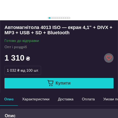
Автомагнітола 4013 ISO — екран 4,1" + DIVX +
MP3 + USB + SD + Bluetooth
Готово до відправки
Опт і роздріб
1 310
₴
1 032 ₴
від 100 шт.
Купити
Опис
Характеристики
Доставка
Оплата
Умови п
Опис