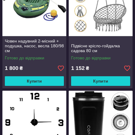
Човен надувний 2-місний +
подушка, насос, весла 180/98
Підвісне крісло-гойдалка
см
садова 80 см
Готово до відправки
Готово до відправки
1 800
1 152
₴
₴
Купити
Купити