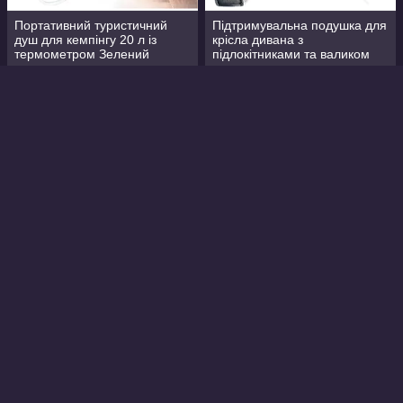
Портативний туристичний
Підтримувальна подушка для
душ для кемпінгу 20 л із
крісла дивана з
термометром Зелений
підлокітниками та валиком
Good Lucky
Готово до відправки
Готово до відправки
480
1 224
₴
₴
Купити
Купити
Металева швабра
Етажерка на колесах 4 яруси
самоочисна M06 42 см із
97×32,5×21,5см Multifucntion