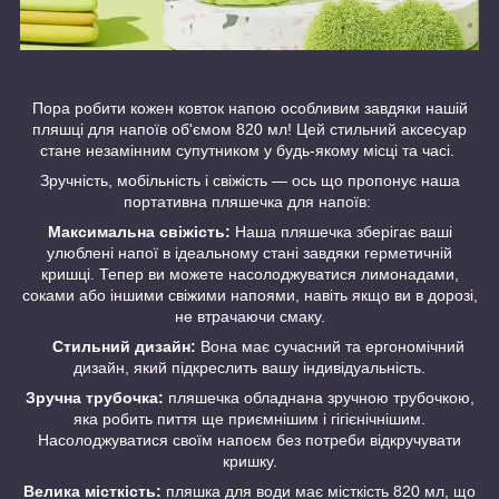
Пора робити кожен ковток напою особливим завдяки нашій
пляшці для напоїв об'ємом 820 мл! Цей стильний аксесуар
стане незамінним супутником у будь-якому місці та часі.
Зручність, мобільність і свіжість — ось що пропонує наша
портативна пляшечка для напоїв:
Максимальна свіжість:
Наша пляшечка зберігає ваші
улюблені напої в ідеальному стані завдяки герметичній
кришці. Тепер ви можете насолоджуватися лимонадами,
соками або іншими свіжими напоями, навіть якщо ви в дорозі,
не втрачаючи смаку.
Стильний дизайн:
Вона має сучасний та ергономічний
дизайн, який підкреслить вашу індивідуальність.
Зручна трубочка:
пляшечка обладнана зручною трубочкою,
яка робить пиття ще приємнішим і гігієнічнішим.
Насолоджуватися своїм напоєм без потреби відкручувати
кришку.
Велика місткість:
пляшка для води має місткість 820 мл, що