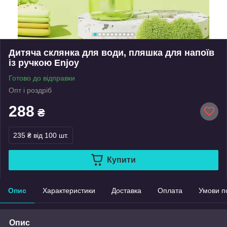
Дитяча склянка для води, пляшка для напоїв
із ручкою Enjoy
Готово до відправки
Опт і роздріб
288
₴
235 ₴
від 100 шт.
Купити
Опис
Характеристики
Доставка
Оплата
Умови п
Опис