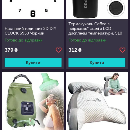
Термокухоль Coffee з
Настінний годинник 3D DIY
неіржавкої сталі з LCD-
CLOCK 5959 Чорний
дисплеєм температури, 510
мл Чорний
Готово до відправки
Готово до відправки
379
312
₴
₴
Купити
Купити