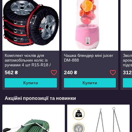
Комплект чохлів для
Чашка блендер міні juicer
Звол
автомобільних коліс із
DM-888
аро
ручками 4 шт R15-R18 /
підс
Чохли для зберігання й
562
240
312
₴
₴
захисту шин і дисків
Купити
Купити
Акційні пропозиції та новинки