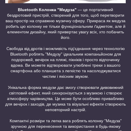
Bluetooth Колонка "Медуза"
— це портативний
бездротовий пристрій, створений для того, щоб перетворити
ваш простір на справжню музичну сферу. Прикраса як медуза
робить цю колонку не тільки функціональним ґаджетом, але й
елементом дизайну, який привертає увагу всіх, хто побачить
його.
Свобода від дротів і можливість під'єднання через технологію
Bluetooth роблять "Медузу" ідеальним компаньйоном для
подорожей, вечірок на пляжі, пікніків і просто відпочинку
вдома. Ви можете відтворювати улюблені треки з вашого
смартфона або планшета з легкістю та насолоджуватися
чистим і якісним звуком.
Унікальна форма медузи дає змогу створювати дивовижний
світловий ефект, який синхронізується з музикою і створює
атмосферу чарівництва. Це може бути особливо привабливо
для вечірок і заходів, де музика та візуальні ефекти створюють
неповторний настрій.
Компактні розміри та легка вага роблять колонку "Медуза"
зручною для перенесення та використання в будь-якому