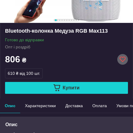
Bluetooth-колонка Медуза RGB Max113
Готово до відправки
Опт і роздріб
806
₴
610 ₴
від 100 шт.
Купити
Опис
Характеристики
Доставка
Оплата
Умови п
Опис