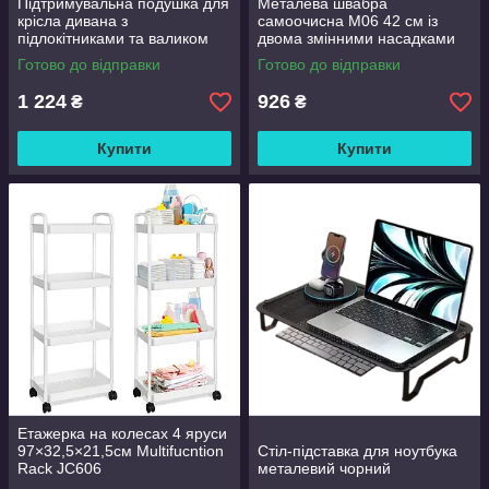
Підтримувальна подушка для
Металева швабра
крісла дивана з
самоочисна M06 42 см із
підлокітниками та валиком
двома змінними насадками
Good Lucky
Готово до відправки
Готово до відправки
1 224
926
₴
₴
Купити
Купити
Етажерка на колесах 4 яруси
97×32,5×21,5см Multifucntion
Стіл-підставка для ноутбука
Rack JC606
металевий чорний