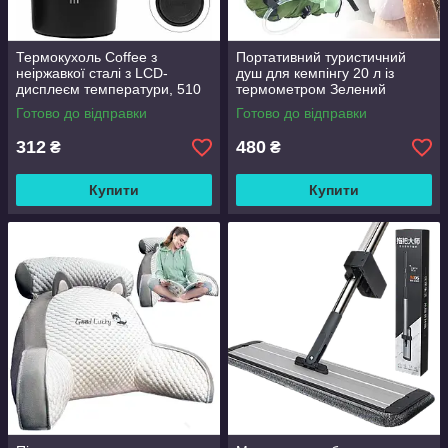
Термокухоль Coffee з
Портативний туристичний
неіржавкої сталі з LCD-
душ для кемпінгу 20 л із
дисплеєм температури, 510
термометром Зелений
мл Чорний
Готово до відправки
Готово до відправки
312
480
₴
₴
Купити
Купити