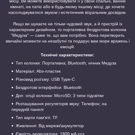
місці. Ви можете використовувати її у своїй спальні, ванній
кімнаті, на патіо або в будь-якому іншому місці, де хочете
насолоджуватися звуком і естетичним візуальним досвідом.
Якщо ви шукаєте не тільки чудовий звук, а й пристрій із
характерним дизайном, то портативна бездротова колонка
"Медуза" — саме те, що вам потрібно. Вона перетворить
звичайні моменти на незабутні та подарує вам море вражень і
емоцій.
Технічні характеристики:
Тип колонки: Портативна; Bluetooth; нічник Медуза
Матеріал: Abs-пластик
Різновид роз'єму: USB Type-C
Бездротові інтерфейси: Bluetooth
Доп. опції колонки: MicroSD; 3 типи підсвітки
Розташування регуляторів звуку: Телефон; на
передній панелі
Тип карти пам'яті: TF
Живлення: Від мережі/акумулятор
Ємність акумулятора: 1800 мА·год