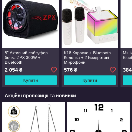
8" Активний сабвуфер
K18 Караоке + Bluetooth
Міні
бочка ZPX 300W +
Колонка + 2 Бездротові
Blue
Bluetooth
Мікрофони
2 054
576
384
₴
₴
Купити
Купити
Акційні пропозиції та новинки