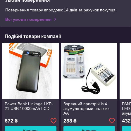
Умови повернення
Повернення товару впродовж 14 днів за рахунок покупця
Всі умови повернення
Подібні товари компанії
Power Bank Linkage LKP-
Зарядний пристрій із 4
PAN
21 USB 10000mAh LCD
акумуляторами пальчик
LED
АА
акум
672
288
432
₴
₴