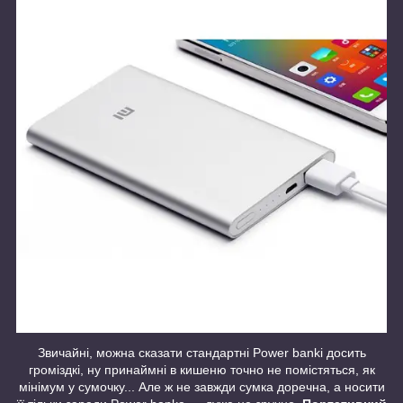
Звичайні, можна сказати стандартні Power bankі досить
громіздкі, ну принаймні в кишеню точно не помістяться, як
мінімум у сумочку... Але ж не завжди сумка доречна, а носити