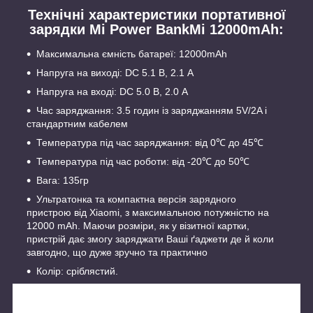
Технічні характеристики портативної
зарядки Mi Power BankMi
12000mAh
:
Максимальна ємність батареї: 12000mAh
Напруга на виході: DC 5.1 В,
2.1 А
Напруга на вході: DC 5.0 В,
2.0 А
Час заряджання: 3.5 годин із заряджанням 5V/2A і
стандартним кабелем
Температура під час заряджання: від 0
℃
до
45℃
Температура під час роботи: від -20
℃
до
50℃
Вага: 135гр
Ультратонка та компактна версія зарядного
пристрою
від Xiaomi, з максимальною потужністю на
12000 mAh. Маючи розміри, як у візитної картки,
пристрій дає змогу заряджати Ваші ґаджети де й коли
завгодно, що дуже зручно та практично
Колір: сріблястий.