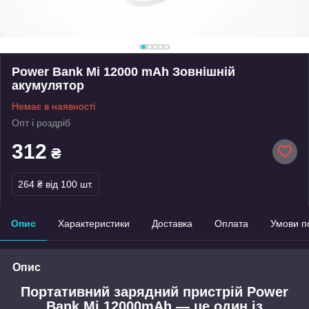
Power Bank Mi 12000 mAh Зовнішній
акумулятор
Немає в наявності
Опт і роздріб
312
₴
264 ₴
від 100 шт.
Опис
Характеристики
Доставка
Оплата
Умови п
Опис
Портативний зарядний пристрій Power
Bank Mi 12000mAh — це один із