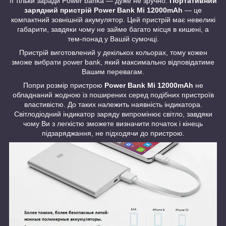
її тільки заради Power bankа — дуже не зручно.
Портативний
зарядний пристрій Power Bank Mi 12000mAh
— це
компактний зовнішній акумулятор. Цей пристрій має невеликі
габарити, завдяки чому не займе багато місця в кишені, а
тем-понад у Вашій сумочці.
Пристрій виготовлений у декількох кольорах, тому кожен
зможе вибрати power bank, який максимально відповідатиме
Вашим перевагам.
Попри розмір пристрою
Power Bank Mi 12000mAh
не
обладнаний жодною із поширених серед подібних пристроїв
властивістю. До таких належить наявність індикатора.
Світлодіодний індикатор заряду випромінює світло, завдяки
чому Ви з легкістю зможете визначити початок і кінець
підзаряджання, не підходячи до пристрою.