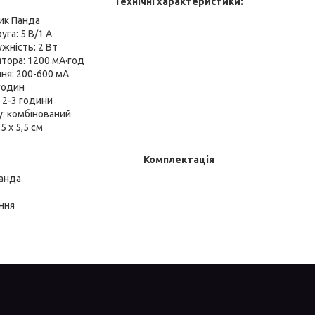
Технічні характеристики:
ник Панда
га: 5 В/1 А
жність: 2 Вт
ятора: 1200 мА·год
ня: 200-600 мА
 годин
 2-3 години
у: комбінований
,5 х 5,5 см
Комплектація
Панда
ння