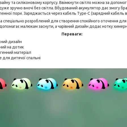
айну та силіконовому корпусу. Ввімкнути світло можна за допомо
дуже зручно вночі без світла. Вбудований акумулятор дає змогу бр
емної пори. Заряджається через кабель Type-C (зарядний кабель 
а спеціально розроблений для створення спокійного оточення для 
в допомагає малюкам заснути, а чарівний дизайн додає нотку химерн
Переваги:
сний дизайн
ний на дотик
ргенний матеріал
е для дитячої спальні