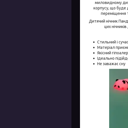
миловидному диз
корпусу, що буде 
переміщення т
Дитячий нічник Панд
цих нічникі
Стильний і суча
Матеріал приєм
Якісний гіпоале
Ідеально підійд
Не заважає сну