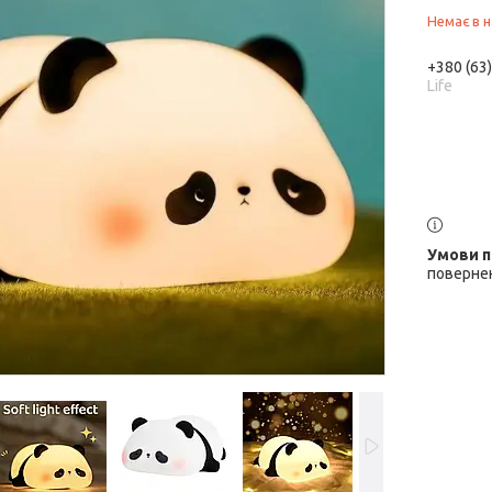
Немає в н
+380 (63
Life
повернен