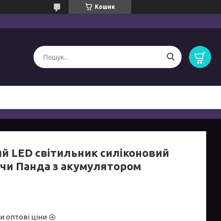
Кошик
ий LED світильник силіконовий
чи Панда з акумулятором
и оптові ціни