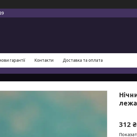
89
мови гарантії
Контакти
Доставка та оплата
Нічн
лежа
312 ₴
Показат