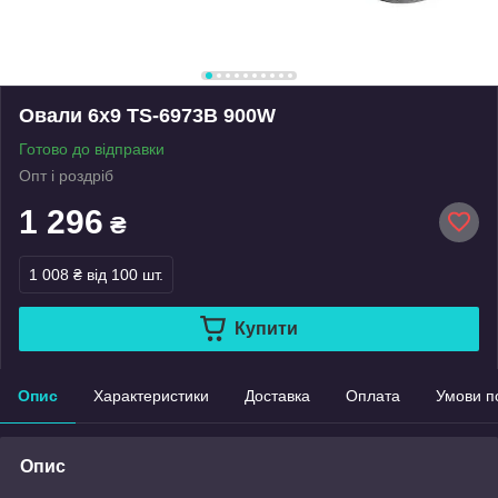
Овали 6х9 TS-6973B 900W
Готово до відправки
Опт і роздріб
1 296
₴
1 008 ₴
від 100 шт.
Купити
Опис
Характеристики
Доставка
Оплата
Умови п
Опис