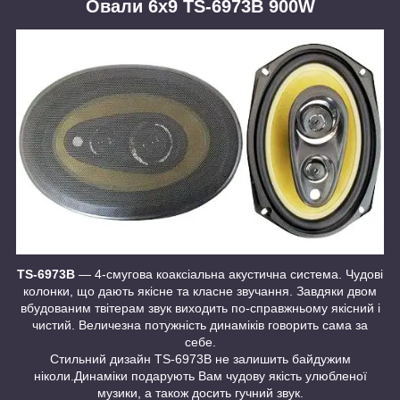
Овали 6х9 TS-6973B 900W
TS-6973B
— 4-смугова коаксіальна акустична система. Чудові
колонки, що дають якісне та класне звучання. Завдяки двом
вбудованим твітерам звук виходить по-справжньому якісний і
чистий. Величезна потужність динаміків говорить сама за
себе.
Стильний дизайн TS-6973B не залишить байдужим
ніколи.Динаміки подарують Вам чудову якість улюбленої
музики, а також досить гучний звук.