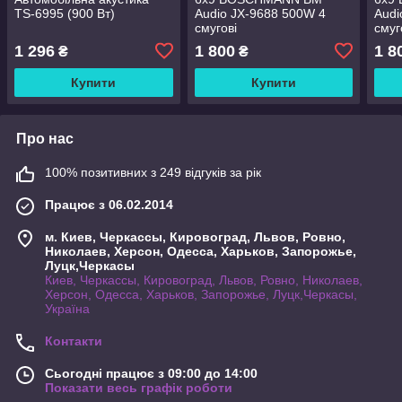
TS-6995 (900 Вт)
Audio JX-9688 500W 4
Audi
смугові
смуг
1 296
1 800
1 8
₴
₴
Купити
Купити
Про нас
100% позитивних з 249 відгуків за рік
Працює з 06.02.2014
м. Киев, Черкассы, Кировоград, Львов, Ровно,
Николаев, Херсон, Одесса, Харьков, Запорожье,
Луцк,Черкасы
Киев, Черкассы, Кировоград, Львов, Ровно, Николаев,
Херсон, Одесса, Харьков, Запорожье, Луцк,Черкасы,
Україна
Контакти
Сьогодні працює з 09:00 до 14:00
Показати весь графік роботи