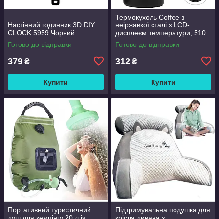
Термокухоль Coffee з
Настінний годинник 3D DIY
неіржавкої сталі з LCD-
CLOCK 5959 Чорний
дисплеєм температури, 510
мл Чорний
Готово до відправки
Готово до відправки
379
312
₴
₴
Купити
Купити
Портативний туристичний
Підтримувальна подушка для
душ для кемпінгу 20 л із
крісла дивана з