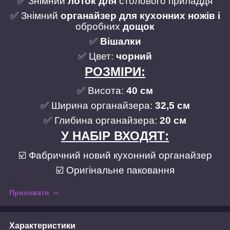
✅ Знімний
лоток для
столового приладдя
✅ Знімний
органайзер для кухонних ножів і
обробних
дощок
✅
Вішалки
✅ Цвет:
чорний
РОЗМІРИ:
✅ Висота:
40 см
✅
Ширина органайзера:
32,5 см
✅ Глибина органайзера:
20 см
У НАБІР ВХОДЯТ:
☑️ Фабричний новий кухонний органайзер
☑️ Оригінальне паковання
Приховати
Характеристики