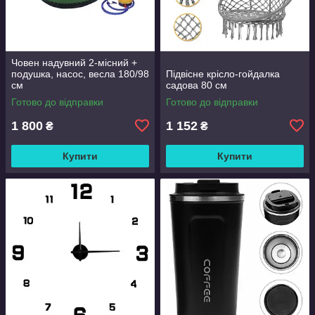
Човен надувний 2-місний +
подушка, насос, весла 180/98
Підвісне крісло-гойдалка
см
садова 80 см
Готово до відправки
Готово до відправки
1 800
1 152
₴
₴
Купити
Купити