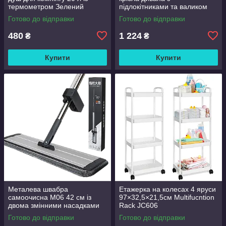
термометром Зелений
підлокітниками та валиком
Good Lucky
Готово до відправки
Готово до відправки
480
1 224
₴
₴
Купити
Купити
Металева швабра
Етажерка на колесах 4 яруси
самоочисна M06 42 см із
97×32,5×21,5см Multifucntion
двома змінними насадками
Rack JC606
Готово до відправки
Готово до відправки