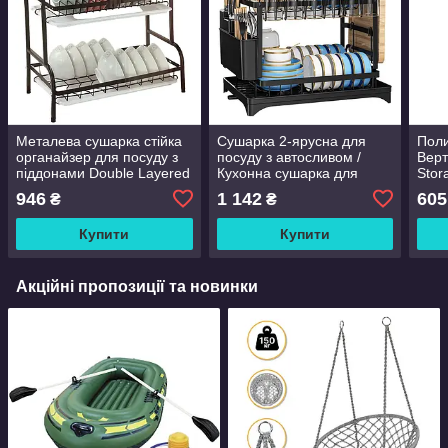
Металева сушарка стійка
Сушарка 2-ярусна для
Поли
органайзер для посуду з
посуду з автосливом /
Верт
піддонами Double Layered
Кухонна сушарка для
Stor
Kitchen Rack
посуду настільна Rack 969
946
1 142
605
₴
₴
Купити
Купити
Акційні пропозиції та новинки