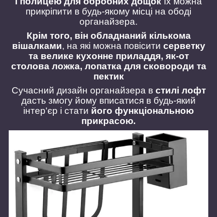
і полицею для обробних дощок
Їх можна
прикріпити в будь-якому місці на ободі
органайзера.
Крім того, він обладнаний кількома
вішалками
, на які можна повісити
серветку
та велике кухонне приладдя, як-от
столова ложка, лопатка для сковороди та
пектик
Сучасний дизайн органайзера в
стилі лофт
дасть змогу йому вписатися в будь-який
інтер'єр і стати
його функціональною
прикрасою.