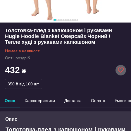
Толстовка-плед з капюшоном і рукавами
Hugle Hoodie Blanket Оверсайз Чорний /
Тепле худі з рукавами капюшоном
Немає в наявності
Опт і роздріб
432
₴
350 ₴
від 100 шт.
Опис
Характеристики
Доставка
Оплата
Умови п
Опис
Толстовка-плед з капюшоном і рукавами