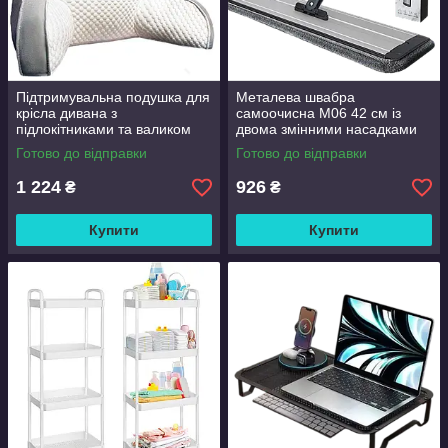
Підтримувальна подушка для
Металева швабра
крісла дивана з
самоочисна M06 42 см із
підлокітниками та валиком
двома змінними насадками
Good Lucky
Готово до відправки
Готово до відправки
1 224
926
₴
₴
Купити
Купити