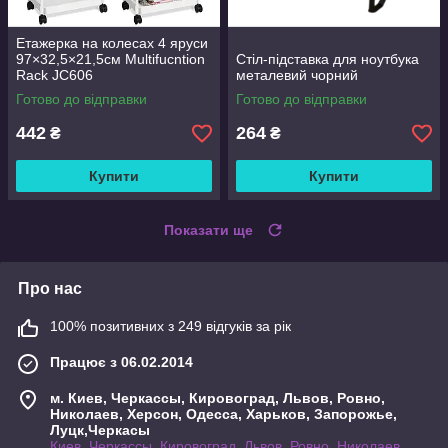
Етажерка на колесах 4 яруси
97×32,5×21,5см Multifucntion
Стіл-підставка для ноутбука
Rack JC606
металевий чорний
Готово до відправки
Готово до відправки
442
264
₴
₴
Купити
Купити
Показати ще
Про нас
100% позитивних з 249 відгуків за рік
Працює з 06.02.2014
м. Киев, Черкассы, Кировоград, Львов, Ровно,
Николаев, Херсон, Одесса, Харьков, Запорожье,
Луцк,Черкасы
Киев, Черкассы, Кировоград, Львов, Ровно, Николаев,