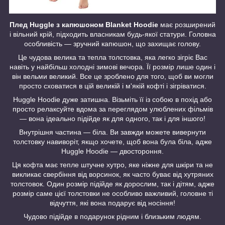
Плед Huggle з капюшоном Blanket Hoodie
має розширений
і вільний крій, підходить власникам будь-якої статури. Головна
особливість — зручний капюшон, що захищає голову.
Це чудова велика та тепла толстовка, яка легко зігріє Вас
навіть у найбільш холодні зимові вечора. Її розмір лише один і
він вельми великий. Все це зроблено для того, щоб ви могли
просто сховатися в цій великій і м'якій кофті і зігріватися.
Huggle Hoodie дуже затишна. Візьміть її із собою в похід або
просто релаксуйте вдома за переглядом улюблених фільмів
— вона ідеально підійде як для одного, так і для іншого!
Внутрішня частина — біла. Ви завжди можете вивернути
толстовку навиворіт, якщо хочете, щоб вона була біла, адже
Huggle Hoodie — двостороння.
Ця кофта має тепле штучне хутро, яке ніжне для шкіри та не
викликає свербіння від ворсинок, як часто буває від хутряних
толстовок. Один розмір підійде як дорослим, так і дітям, адже
розмір саме цієї толстовки не особливо важливий, головне ті
відчуття, які вона подарує від носіння!
Чудово підійде в подарунок рідним і близьким людям.