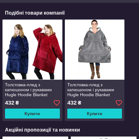
Подібні товари компанії
Толстовка-плед з
Толстовка-плед з
капюшоном і рукавами
капюшоном і рукавами
Hugle Hoodie Blanket
Hugle Hoodie Blanket
Оверсайз / Тепле худі з
Оверсайз Сірий / Тепле
432
432
₴
₴
рукавами капюшоном
худі з рукавами
капюшоном
Купити
Купити
Акційні пропозиції та новинки