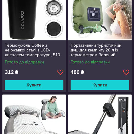
Термокухоль Coffee з
Портативний туристичний
неіржавкої сталі з LCD-
душ для кемпінгу 20 л із
дисплеєм температури, 510
термометром Зелений
мл Чорний
Готово до відправки
Готово до відправки
312
480
₴
₴
Купити
Купити