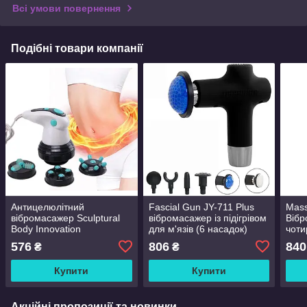
Всі умови повернення
Подібні товари компанії
Антицелюлітний
Fascial Gun JY-711 Plus
Mas
вібромасажер Sculptural
вібромасажер із підігрівом
Вібр
Body Innovation
для м'язів (6 насадок)
чоти
576
806
840
₴
₴
Купити
Купити
Акційні пропозиції та новинки