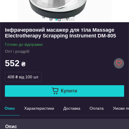
Інфрачервоний масажер для тіла Massage
Electrotherapy Scrapping Instrument DM-805
Готово до відправки
Опт і роздріб
552
₴
408 ₴
від 100 шт.
Купити
Опис
Характеристики
Доставка
Оплата
Умови п
Опис