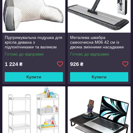
Підтримувальна подушка для
Металева швабра
крісла дивана з
самоочисна M06 42 см із
підлокітниками та валиком
двома змінними насадками
Good Lucky
Готово до відправки
Готово до відправки
1 224
926
₴
₴
Купити
Купити