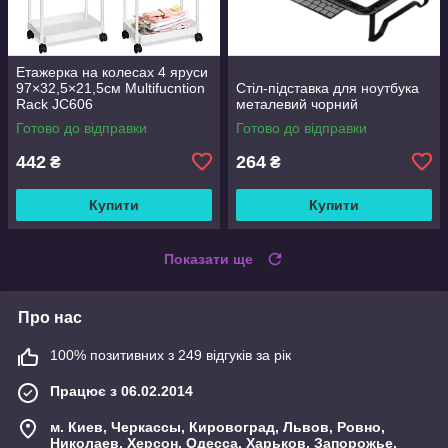
Етажерка на колесах 4 яруси
97×32,5×21,5см Multifucntion
Стіл-підставка для ноутбука
Rack JC606
металевий чорний
Готово до відправки
Готово до відправки
442
264
₴
₴
Купити
Купити
Показати ще
Про нас
100% позитивних з 249 відгуків за рік
Працює з 06.02.2014
м. Киев, Черкассы, Кировоград, Львов, Ровно,
Николаев, Херсон, Одесса, Харьков, Запорожье,