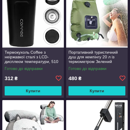
Термокухоль Coffee з
Портативний туристичний
неіржавкої сталі з LCD-
душ для кемпінгу 20 л із
дисплеєм температури, 510
термометром Зелений
мл Чорний
Готово до відправки
Готово до відправки
312
480
₴
₴
Купити
Купити