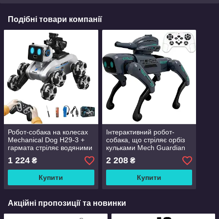
Подібні товари компанії
Робот-собака на колесах
Інтерактивний робот-
Mechanical Dog H29-3 +
собака, що стріляє орбіз
гармата стріляє водяними
кульками Mech Guardian
кулями
QF660-2
1 224
2 208
₴
₴
Купити
Купити
Акційні пропозиції та новинки