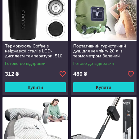
Термокухоль Coffee з
Портативний туристичний
неіржавкої сталі з LCD-
душ для кемпінгу 20 л із
дисплеєм температури, 510
термометром Зелений
мл Чорний
Готово до відправки
Готово до відправки
312
480
₴
₴
Купити
Купити