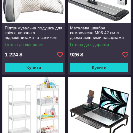
Підтримувальна подушка для
Металева швабра
крісла дивана з
самоочисна M06 42 см із
підлокітниками та валиком
двома змінними насадками
Good Lucky
Готово до відправки
Готово до відправки
1 224
926
₴
₴
Купити
Купити