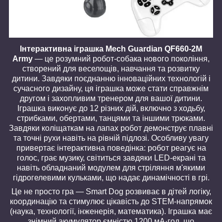
Інтерактивна іграшка Mech Guardian QF660-2M
Army
— це розумний робот-собака нового покоління,
створений для веселощів, навчання та розвитку
дитини. Завдяки поєднанню інноваційних технологій і
сучасного дизайну, ця іграшка може стати справжнім
другом і захопливим тренером для вашої дитини.
Іграшка виконує до 12 різних дій, включно з ходьбу,
стрибками, обертами, танцями та іншими трюками.
Завдяки коліщаткам на лапах робот демонструє плавні
та точні рухи навіть на рівній підлозі. Особливу увагу
привертає інтерактивна поведінка: робот реагує на
голос, грає музику, світиться завдяки LED-екрані та
навіть обладнаний модулем для стріляння м'якими
гідрогелевими кульками, що надає динамічності в грі.
Це не просто гра — Smart Dog розвиває в дітей логіку,
координацію та стимулює цікавість до STEM-напрямок
(наука, технології, інженерія, математика). Іграшка має
знімний акумулятор ємністю 1200 мА·год, що