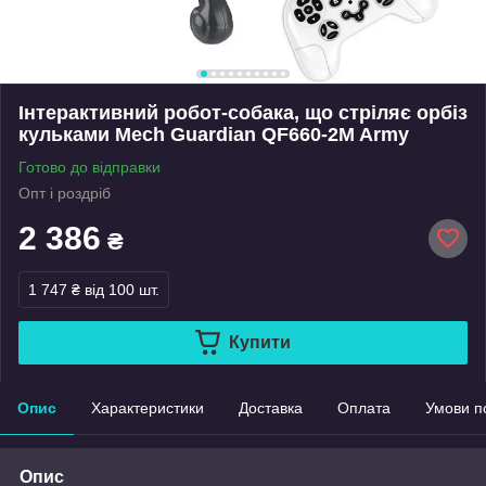
Інтерактивний робот-собака, що стріляє орбіз
кульками Mech Guardian QF660-2M Army
Готово до відправки
Опт і роздріб
2 386
₴
1 747 ₴
від 100 шт.
Купити
Опис
Характеристики
Доставка
Оплата
Умови п
Опис