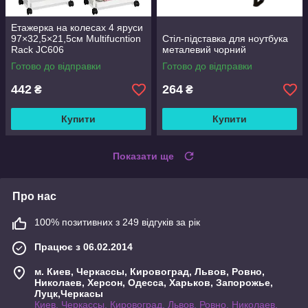
Етажерка на колесах 4 яруси
97×32,5×21,5см Multifucntion
Стіл-підставка для ноутбука
Rack JC606
металевий чорний
Готово до відправки
Готово до відправки
442
264
₴
₴
Купити
Купити
Показати ще
Про нас
100% позитивних з 249 відгуків за рік
Працює з 06.02.2014
м. Киев, Черкассы, Кировоград, Львов, Ровно,
Николаев, Херсон, Одесса, Харьков, Запорожье,
Луцк,Черкасы
Киев, Черкассы, Кировоград, Львов, Ровно, Николаев,