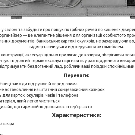
р у салоні та забудьте про пошук потрібних речей по кишенях двере
рганайзер — це елегантне рішення для організації особистого прос
гання документів, банківських карток і окулярів, не захаращуючи в
відвертаючи уваги від керування автомобілем.
конструкції, аксесуар щільно прилягає до козирка, зберігаючи повн
антують довгий термін експлуатації навіть у разі щоденного викор
дтримувати бездоганний лад, роблячи ваші поїздки спокійнішими 
Переваги:
рібниці завжди під рукою й перед очима
йне встановлення на штатний сонцезахисний козирок
 для карток, окулярів, чеків і телефона
атеріал, який легко чиститься
изайн, що гармонійно доповнює інтер'єр авто
Характеристики:
а шкіра
см