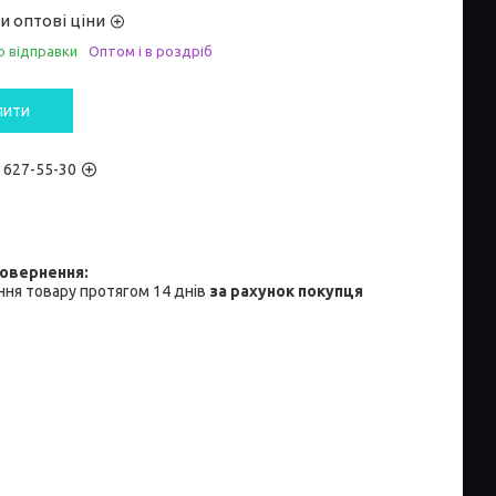
и оптові ціни
о відправки
Оптом і в роздріб
пити
) 627-55-30
ня товару протягом 14 днів
за рахунок покупця