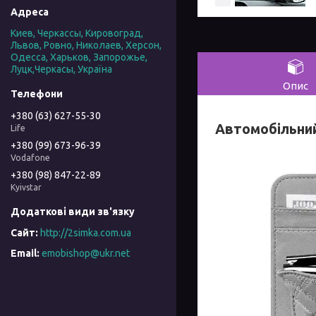
Киев, Черкассы, Кировоград,
Львов, Ровно, Николаев, Херсон,
Одесса, Харьков, Запорожье,
Луцк,Черкасы, Україна
Опис
+380 (63) 627-55-30
Автомобільний
Life
+380 (99) 673-96-39
Vodafone
+380 (98) 847-22-89
Kyivstar
http://2simka.com.ua
emobishop@ukr.net