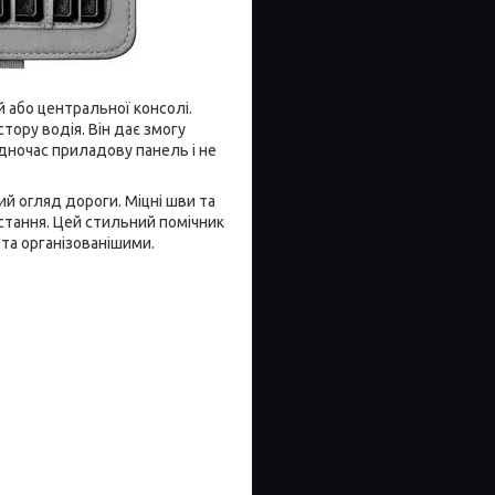
й або центральної консолі.
тору водія. Він дає змогу
одночас приладову панель і не
ий огляд дороги. Міцні шви та
истання. Цей стильний помічник
та організованішими.