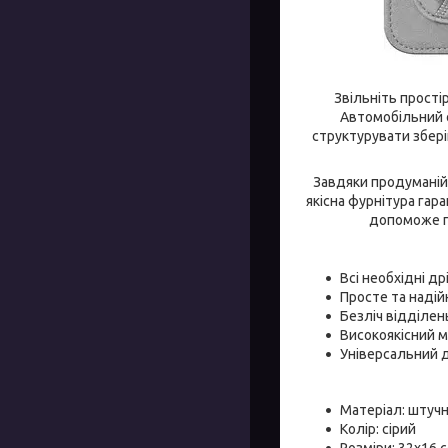
Звільніть прості
Автомобільний о
структурувати збері
Завдяки продуманій 
якісна фурнітура гар
допоможе пі
Всі необхідні д
Просте та наді
Безліч відділень
Високоякісний м
Універсальний д
Матеріал: штучн
Колір: сірий
Розміри: 32x16 