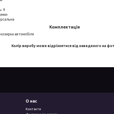
: 9
гумки
версальна
Комплектація
 козирка автомобіля
Колір виробу може відрізнятися від наведеного на фот
О нас
Контакти