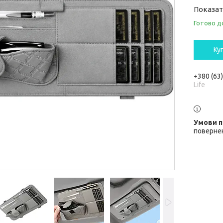
Показат
Готово д
Ку
+380 (63
Life
повернен