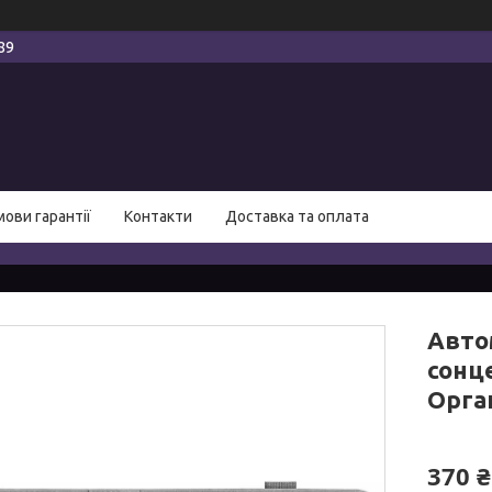
89
мови гарантії
Контакти
Доставка та оплата
Авто
сонце
Орга
370 ₴