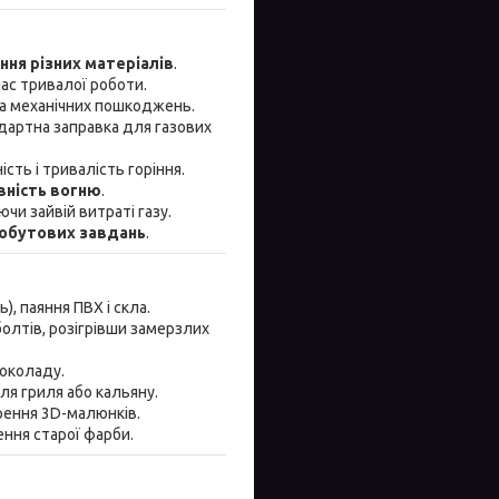
ання різних матеріалів
.
час тривалої роботи.
 та механічних пошкоджень.
дартна заправка для газових
ть і тривалість горіння.
вність вогню
.
аючи зайвій витраті газу.
побутових завдань
.
), паяння ПВХ і скла.
олтів, розігрівши замерзлих
шоколаду.
я гриля або кальяну.
рення 3D-малюнків.
ння старої фарби.