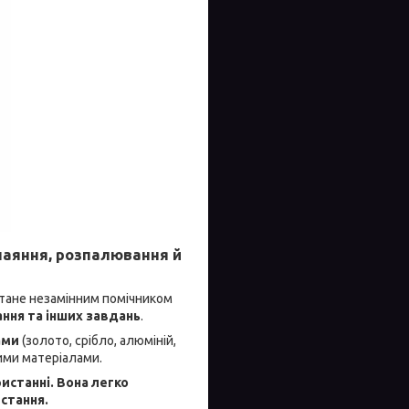
паяння, розпалювання й
 стане незамінним помічником
ання та інших завдань
.
ами
(золото, срібло, алюміній,
ими матеріалами.
ристанні. Вона легко
стання.