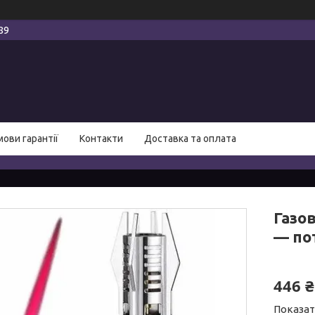
89
мови гарантії
Контакти
Доставка та оплата
Газов
— по
446 ₴
Показат