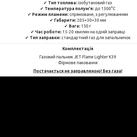
✔
Тип топлива:
ізобутановий газ
✔
Температура полум'я:
до 1300°C
✔
Режим пламени:
спрямоване, з регулюванням
✔
Габарити:
205×30×30 мм
✔
Вага:
150 г
✔
Час роботи:
15-20 хвилин на одній заправці
✔
Тип заправки:
стандартний газ для запальничок
Комплектація
Газовий пальник JET Flame Lighter K39
Фірмове паковання
Постачається не заправленою! Без газа!