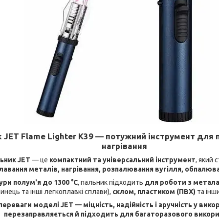
 JET Flame Lighter K39 — потужний інструмент для 
нагрівання
ьник JET
— це
компактний та універсальний інструмент
, який
плавання металів, нагрівання, розпалювання вугілля, обпалюв
ри полум'я до 1300 °C
, пальник підходить
для роботи з метал
винець та інші легкоплавкі сплави),
склом, пластиком (ПВХ)
та інш
переваги моделі JET — міцність, надійність і зручність у вико
перезаправляється й підходить для багаторазового викори