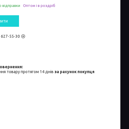
о відправки
Оптом і в роздріб
пити
) 627-55-30
ня товару протягом 14 днів
за рахунок покупця