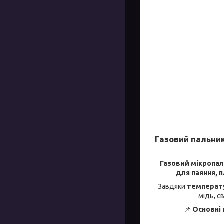
Газовий пальник
Газовий мікропал
для паяння, 
Завдяки
температу
мідь, с
📌
Основні 