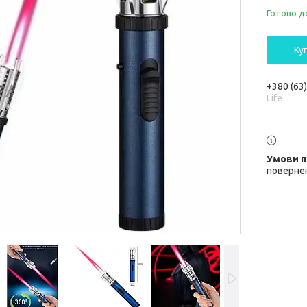
Готово д
Ку
+380 (63
Life
повернен