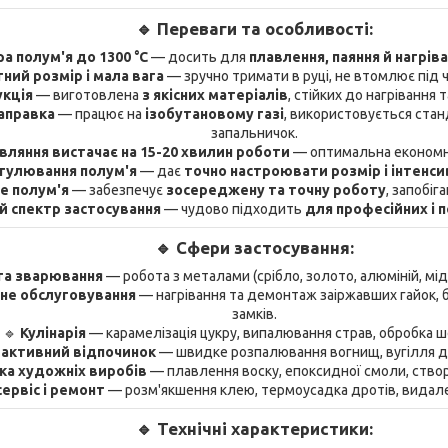
🔹 Переваги та особливості:
а полум'я до 1300 °C
— досить для
плавлення, паяння й нагрів
ний розмір і мала вага
— зручно тримати в руці, не втомлює під 
укція
— виготовлена
з якісних матеріалів
, стійких до нагрівання
аправка
— працює на
ізобутановому газі
, використовується стан
запальничок.
вляння вистачає на 15-20 хвилин роботи
— оптимальна економніс
гулювання полум'я
— дає
точно настроювати розмір і інтенси
е полум'я
— забезпечує
зосереджену та точну роботу
, запобіг
 спектр застосування
— чудово підходить
для професійних і 
🔹 Сфери застосування:
та зварювання
— робота з металами (срібло, золото, алюміній, мідь
чне обслуговування
— нагрівання та демонтаж заіржавших гайок, б
замків.
🔹
Кулінарія
— карамелізація цукру, випалювання страв, обробка 
 активний відпочинок
— швидке розпалювання вогнищ, вугілля дл
а художніх виробів
— плавлення воску, епоксидної смоли, ство
ервіс і ремонт
— розм'якшення клею, термоусадка дротів, видале
🔹 Технічні характеристики: