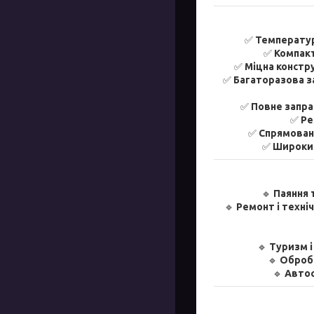
✅
Температур
✅
Компакт
✅
Міцна констр
✅
Багаторазова з
✅
Повне запра
✅
Ре
✅
Спрямован
✅
Широкий
🔹
Паяння 
🔹
Ремонт і техні
🔹
Туризм і
🔹
Обробк
🔹
Автос