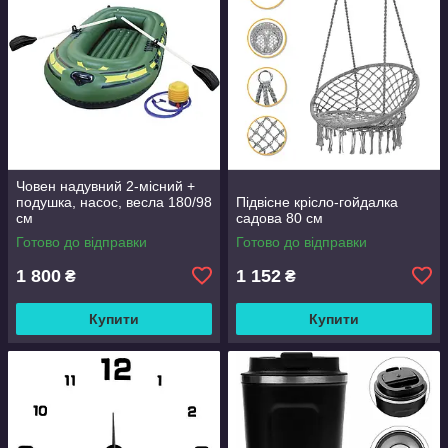
Човен надувний 2-місний +
подушка, насос, весла 180/98
Підвісне крісло-гойдалка
см
садова 80 см
Готово до відправки
Готово до відправки
1 800
1 152
₴
₴
Купити
Купити