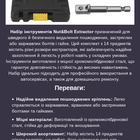
Набір інструментів Nut&Bolt Extractor
призначений для
швидкого й безпечного видалення пошкоджених, застряглих
або заіржавлих болтів і гайок. Цей комплект з 14 предметів
містить різні розміри екстракторів, які забезпечують надійне
захоплення й легкість у роботі навіть у складних умовах.
Інструменти виготовлені з міцної хромомолібденової сталі, що
гарантує довговічність і стійкість до високих навантажень.
Набір ідеально підходить для професійного використання в
автосервісах, а також для домашнього ремонту.
Переваги:
Надійне видалення пошкоджених кріплень:
Легко
справляється із заіржавими, зірваними або застряними
болтами та гайками.
Міцні матеріали:
Виготовлений із хромомолібденової
сталі, стійка до деформації та зношування.
Широкий асортимент:
Набір містить 14 предметів
різних розмірів, що робить його універсальним для