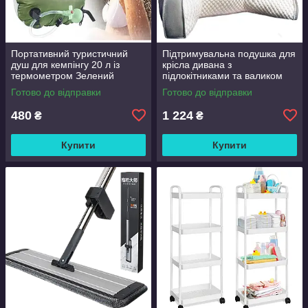
Портативний туристичний
Підтримувальна подушка для
душ для кемпінгу 20 л із
крісла дивана з
термометром Зелений
підлокітниками та валиком
Good Lucky
Готово до відправки
Готово до відправки
480
1 224
₴
₴
Купити
Купити