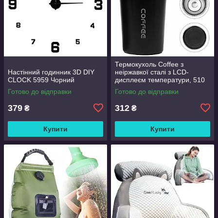
Термокухоль Coffee з
Настінний годинник 3D DIY
неіржавкої сталі з LCD-
CLOCK 5959 Чорний
дисплеєм температури, 510
мл Чорний
Готово до відправки
Готово до відправки
379
312
₴
₴
Купити
Купити