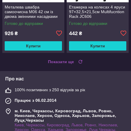
Металева швабра
Етажерка на колесах 4 яруси
самоочисна M06 42 см із
97×32,5×21,5см Multifucntion
двома змінними насадками
Rack JC606
Готово до відправки
Готово до відправки
926
442
₴
₴
Купити
Купити
Показати ще
Про нас
100% позитивних з 250 відгуків за рік
Працює з 06.02.2014
м. Киев, Черкассы, Кировоград, Львов, Ровно,
Николаев, Херсон, Одесса, Харьков, Запорожье,
Луцк,Черкасы
Киев, Черкассы, Кировоград, Львов, Ровно, Николаев,
Херсон, Одесса, Харьков, Запорожье, Луцк,Черкасы,