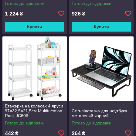
Good Lucky
Готово до відправки
Готово до відправки
1 224
926
₴
₴
Купити
Купити
Етажерка на колесах 4 яруси
97×32,5×21,5см Multifucntion
Стіл-підставка для ноутбука
Rack JC606
металевий чорний
Готово до відправки
Готово до відправки
442
264
₴
₴