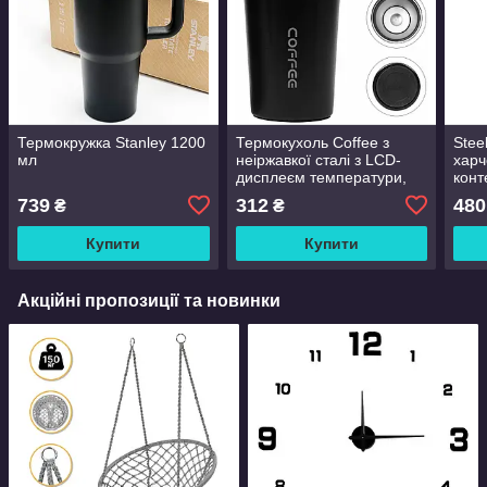
Термокружка Stanley 1200
Термокухоль Coffee з
Stee
мл
неіржавкої сталі з LCD-
харч
дисплеєм температури,
конт
510 мл Чорний
шт 3
739
312
480
₴
₴
Купити
Купити
Акційні пропозиції та новинки