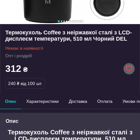
Термокухоль Coffee з неіржавкої сталі з LCD-
дисплеєм температури, 510 мл Чорний DEL
Немає в наявності
Опт і роздріб
312
₴
240 ₴
від 100 шт.
Опис
Характеристики
Доставка
Оплата
Умови п
Опис
Термокухоль Coffee з неіржавкої сталі з
LCD-дисплеєм температури, 510 мл