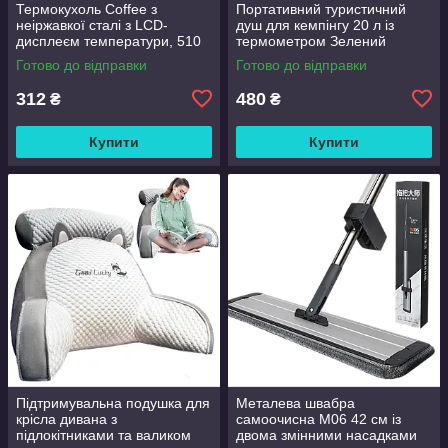
Термокухоль Coffee з
Портативний туристичний
неіржавкої сталі з LCD-
душ для кемпінгу 20 л із
дисплеєм температури, 510
термометром Зелений
мл Чорний
Готово до відправки
Готово до відправки
312
480
₴
₴
Купити
Купити
Підтримувальна подушка для
Металева швабра
крісла дивана з
самоочисна M06 42 см із
підлокітниками та валиком
двома змінними насадками