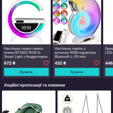
Настільна смарт-лампа
Настільна лампа з
Криш
нічник BT3402 RGB G-
колоною RGB-підсвіткою
LED-
Smart Light з бездротовою
Bluetooth L-39 mini
зарядкою і Bluetooth
672
432
446
₴
₴
колонкою
Купити
Купити
Акційні пропозиції та новинки