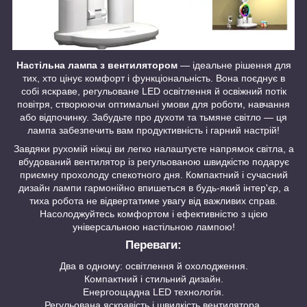
Настільна лампа з вентилятором
— ідеальне рішення для
тих, хто цінує комфорт і функціональність. Вона поєднує в
собі яскраве, регульоване LED освітлення й освіжний потік
повітря, створюючи оптимальні умови для роботи, навчання
або відпочинку. Забудьте про духоти та тьмяне світло — ця
лампа забезпечить вам продуктивність і гарний настрій!
Завдяки рухомій ніжці ви легко налаштуєте напрямок світла, а
вбудований вентилятор із регульованою швидкістю подарує
приємну прохолоду спекотного дня. Компактний і сучасний
дизайн лампи гармонійно впишеться в будь-який інтер'єр, а
тиха робота не відвертатиме увагу від важливих справ.
Насолоджуйтесь комфортом і ефективністю з цією
універсальною настільною лампою!
Переваги:
Два в одному: освітлення й охолодження.
Компактний і стильний дизайн.
Енергоощадна LED технологія.
Регульована яскравість і швидкість вентилятора.