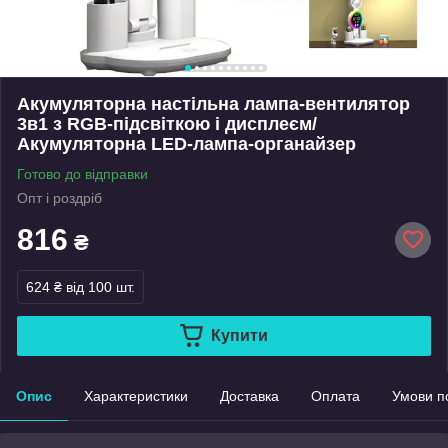
Акумуляторна настільна лампа-вентилятор
3в1 з RGB-підсвіткою і дисплеєм/
Акумуляторна LED-лампа-органайзер
Готово до відправки
Опт і роздріб
816
₴
624 ₴
від 100 шт.
Купити
Опис
Характеристики
Доставка
Оплата
Умови п