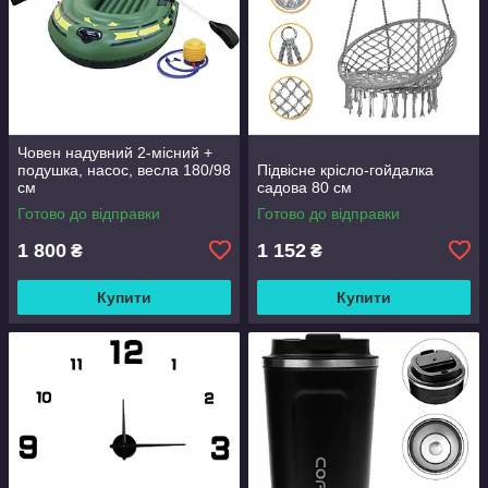
Човен надувний 2-місний +
подушка, насос, весла 180/98
Підвісне крісло-гойдалка
см
садова 80 см
Готово до відправки
Готово до відправки
1 800
1 152
₴
₴
Купити
Купити