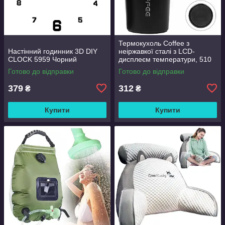
Термокухоль Coffee з
Настінний годинник 3D DIY
неіржавкої сталі з LCD-
CLOCK 5959 Чорний
дисплеєм температури, 510
мл Чорний
Готово до відправки
Готово до відправки
379
312
₴
₴
Купити
Купити