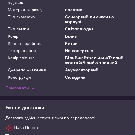
підвісок
Матеріал каркасу
пластик
Тип вимикача
Сенсорний вимикач на
корпусі
Тип лампи
Світлодіодна
Колір
Білий
Країна виробник
Китай
Тип кріплення
На поверхню
Колір світіння
Білий-нейтральний/Теплий
жовтий/Білий-холодний
Джерело живлення
Акумуляторний
Конструкція
Складана
Приховати
Умови доставки
Доставка здійснюється тільки по передоплаті.
Нова Пошта