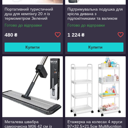
Портативний туристичний
Підтримувальна подушка для
душ для кемпінгу 20 л із
крісла дивана з
термометром Зелений
підлокітниками та валиком
Good Lucky
Готово до відправки
Готово до відправки
480
1 224
₴
₴
Купити
Купити
Металева швабра
Етажерка на колесах 4 яруси
самоочисна M06 42 см із
97×32,5×21,5см Multifucntion