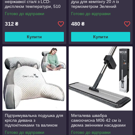
неіржавкої сталі з LCD-
душ для кемпінгу 20 л із
дисплеєм температури, 510
термометром Зелений
мл Чорний
Готово до відправки
Готово до відправки
312
480
₴
₴
Купити
Купити
Підтримувальна подушка для
Металева швабра
крісла дивана з
самоочисна M06 42 см із
підлокітниками та валиком
двома змінними насадками
Good Lucky
Готово до відправки
Готово до відправки