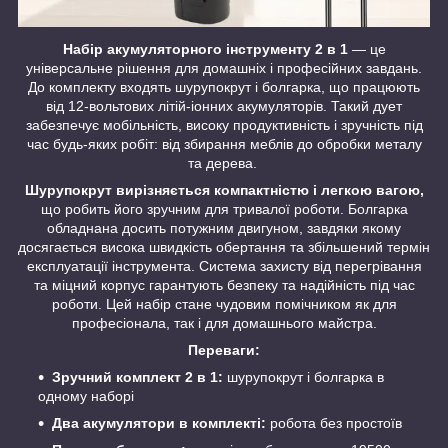
Набір акумуляторного інструменту 2 в 1
— це
універсальне рішення для домашніх і професійних завдань.
До комплекту входять шурупокрут і болгарка, що працюють
від 12-вольтових літій-іонних акумуляторів. Такий дует
забезпечує мобільність, високу продуктивність і зручність під
час будь-яких робіт: від збирання меблів до обробки металу
та дерева.
Шурупокрут вирізняється компактністю і легкою вагою,
що робить його зручним для тривалої роботи. Болгарка
обладнана досить потужним двигуном, завдяки якому
досягається висока швидкість обертання та збільшений термін
експлуатації інструмента. Система захисту від перегрівання
та міцний корпус гарантують безпеку та надійність під час
роботи. Цей набір стане чудовим помічником як для
професіонала, так і для домашнього майстра.
Переваги:
Зручний комплект 2 в 1:
шурупокрут і болгарка в
одному наборі
Два акумулятори в комплекті:
робота без простоїв