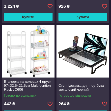
1 224
926
₴
₴
Купити
Купити
Етажерка на колесах 4 яруси
97×32,5×21,5см Multifucntion
Стіл-підставка для ноутбука
Rack JC606
металевий чорний
Готово до відправки
Готово до відправки
442
264
₴
₴