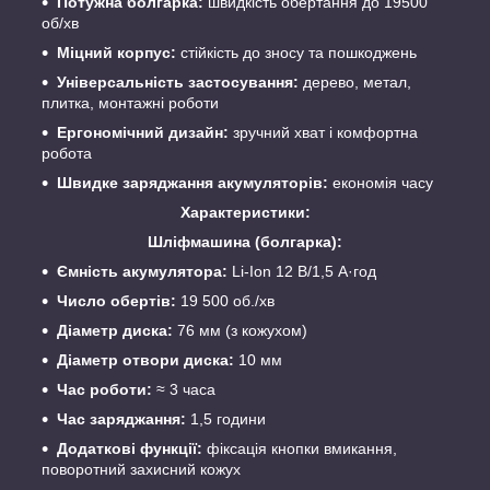
Потужна болгарка:
швидкість обертання до 19500
об/хв
Міцний корпус:
стійкість до зносу та пошкоджень
Універсальність застосування:
дерево, метал,
плитка, монтажні роботи
Ергономічний дизайн:
зручний хват і комфортна
робота
Швидке заряджання акумуляторів:
економія часу
Характеристики:
Шліфмашина (болгарка):
Ємність акумулятора:
Li-Ion 12 В/1,5 А·год
Число обертів:
19 500 об./хв
Діаметр диска:
76 мм (з кожухом)
Діаметр отвори диска:
10 мм
Час роботи:
≈ 3 часа
Час заряджання:
1,5 години
Додаткові функції:
фіксація кнопки вмикання,
поворотний захисний кожух