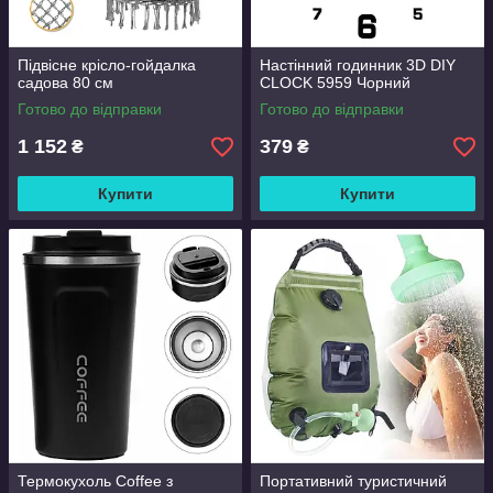
Підвісне крісло-гойдалка
Настінний годинник 3D DIY
садова 80 см
CLOCK 5959 Чорний
Готово до відправки
Готово до відправки
1 152
379
₴
₴
Купити
Купити
Термокухоль Coffee з
Портативний туристичний