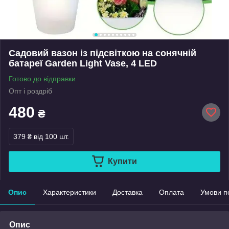
Садовий вазон із підсвіткою на сонячній
батареї Garden Light Vase, 4 LED
Готово до відправки
Опт і роздріб
480
₴
379 ₴
від 100 шт.
Купити
Опис
Характеристики
Доставка
Оплата
Умови п
Опис