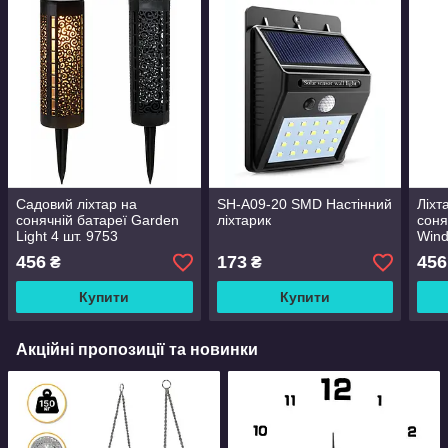
Садовий ліхтар на
SH-A09-20 SMD Настінний
Ліхт
сонячній батареї Garden
ліхтарик
соня
Light 4 шт. 9753
Wind
104
456
173
456
₴
₴
Купити
Купити
Акційні пропозиції та новинки