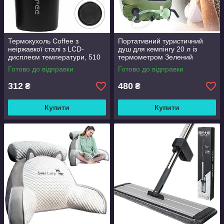
Термокухоль Coffee з
Портативний туристичний
неіржавкої сталі з LCD-
душ для кемпінгу 20 л із
дисплеєм температури, 510
термометром Зелений
мл Чорний
Готово до відправки
Готово до відправки
312
480
₴
₴
Купити
Купити