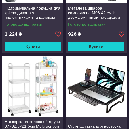
Підтримувальна подушка для
Металева швабра
крісла дивана з
самоочисна M06 42 см із
підлокітниками та валиком
двома змінними насадками
Good Lucky
Готово до відправки
Готово до відправки
1 224
926
₴
₴
Купити
Купити
Етажерка на колесах 4 яруси
97×32,5×21,5см Multifucntion
Стіл-підставка для ноутбука