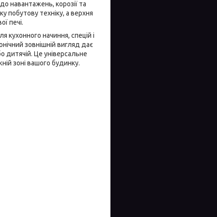
до навантажень, корозії та
ку побутову техніку, а верхня
ї печі.
я кухонного начиння, спецій і
конічний зовнішній вигляд дає
бо дитячій. Це універсальне
ній зоні вашого будинку.