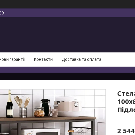
89
мови гарантії
Контакти
Доставка та оплата
Стела
100х
Підл
2 544