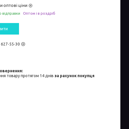
и оптові ціни
о відправки
Оптом і в роздріб
пити
) 627-55-30
ня товару протягом 14 днів
за рахунок покупця