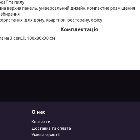
розії та пилу
цна верхня панель, універсальний дизайн, компактне розміщення
 збирання
ористання: для дому, квартири, ресторану, офісу
Комплектація
 на 3 секції, 100х80х30 см
О нас
Контакти
Доставка та оплата
Умови гарантії