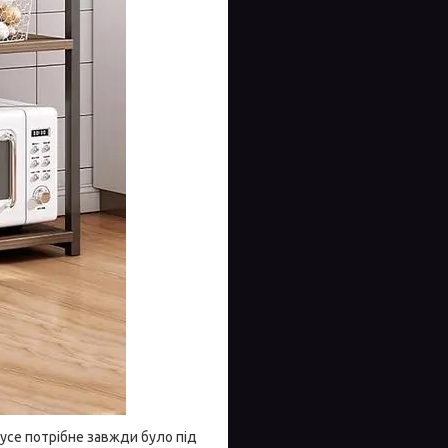
усе потрібне завжди було під