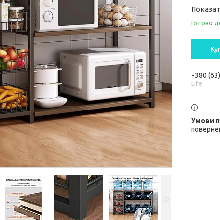
Показат
Готово д
Ку
+380 (63
Life
повернен