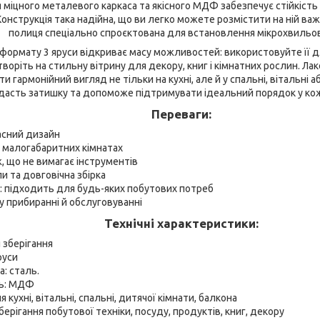
 міцного металевого каркаса та якісного МДФ забезпечує стійкість 
онструкція така надійна, що ви легко можете розмістити на ній важ
полиця спеціально спроєктована для встановлення мікрохвильово
формату 3 яруси відкриває масу можливостей: використовуйте її дл
воріть на стильну вітрину для декору, книг і кімнатних рослин. Ла
и гармонійний вигляд не тільки на кухні, але й у спальні, вітальні а
одасть затишку та допоможе підтримувати ідеальний порядок у кож
Переваги:
асний дизайн
в малогабаритних кімнатах
 що не вимагає інструментів
и та довговічна збірка
: підходить для будь-яких побутових потреб
у прибиранні й обслуговуванні
Технічні характеристики:
 зберігання
руси
а: сталь.
ць: МДФ
 кухні, вітальні, спальні, дитячої кімнати, балкона
ерігання побутової техніки, посуду, продуктів, книг, декору