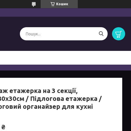
Кошик
ж етажерка на 3 секції,
80х30см / Підлогова етажерка /
оговий органайзер для кухні
 ₴