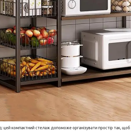
: цей компактний стелаж допоможе організувати простір так, щоб 