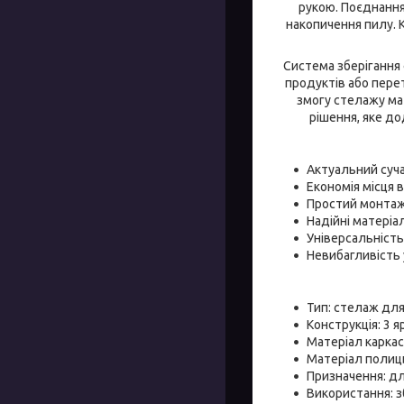
рукою. Поєднання
накопичення пилу. К
Система зберігання 
продуктів або перет
змогу стелажу мат
рішення, яке д
Актуальний суч
Економія місця 
Простий монтаж,
Надійні матеріал
Універсальність
Невибагливість 
Тип: стелаж для
Конструкція: 3 я
Матеріал каркас
Матеріал поли
Призначення: для
Використання: зб