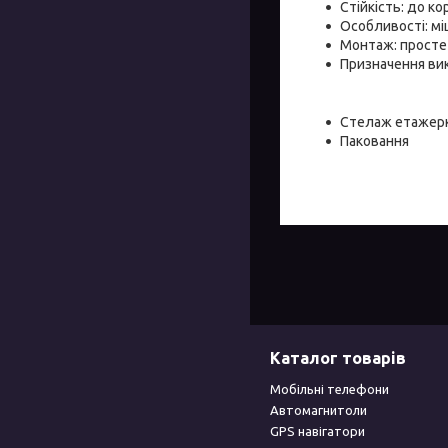
Стійкість: до ко
Особливості: мі
Монтаж: просте
Призначення вик
Стелаж етажерка
Паковання
Каталог товарів
Мобільні телефони
Автомагнитоли
GPS навігатори