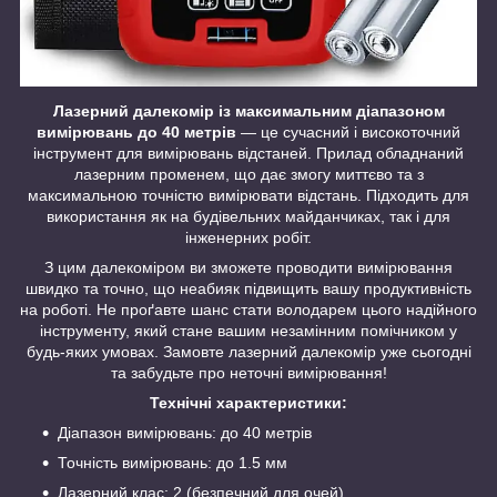
Лазерний далекомір із максимальним діапазоном
вимірювань до 40 метрів
— це сучасний і високоточний
інструмент для вимірювань відстаней. Прилад обладнаний
лазерним променем, що дає змогу миттєво та з
максимальною точністю вимірювати відстань. Підходить для
використання як на будівельних майданчиках, так і для
інженерних робіт.
З цим далекоміром ви зможете проводити вимірювання
швидко та точно, що неабияк підвищить вашу продуктивність
на роботі. Не проґавте шанс стати володарем цього надійного
інструменту, який стане вашим незамінним помічником у
будь-яких умовах. Замовте лазерний далекомір уже сьогодні
та забудьте про неточні вимірювання!
Технічні характеристики:
Діапазон вимірювань: до 40 метрів
Точність вимірювань: до 1.5 мм
Лазерний клас: 2 (безпечний для очей)