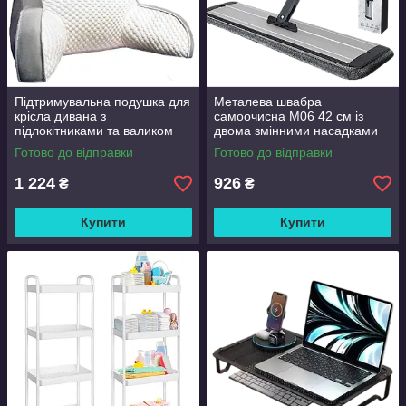
Підтримувальна подушка для
Металева швабра
крісла дивана з
самоочисна M06 42 см із
підлокітниками та валиком
двома змінними насадками
Good Lucky
Готово до відправки
Готово до відправки
1 224
926
₴
₴
Купити
Купити