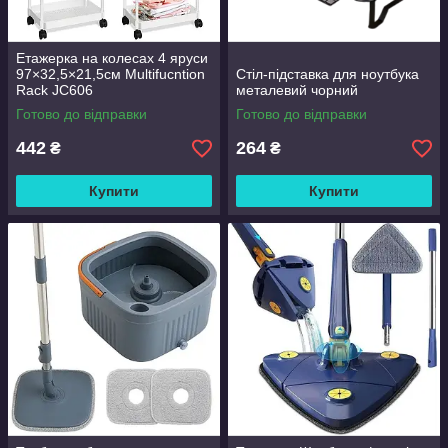
Етажерка на колесах 4 яруси
97×32,5×21,5см Multifucntion
Стіл-підставка для ноутбука
Rack JC606
металевий чорний
Готово до відправки
Готово до відправки
442
264
₴
₴
Купити
Купити