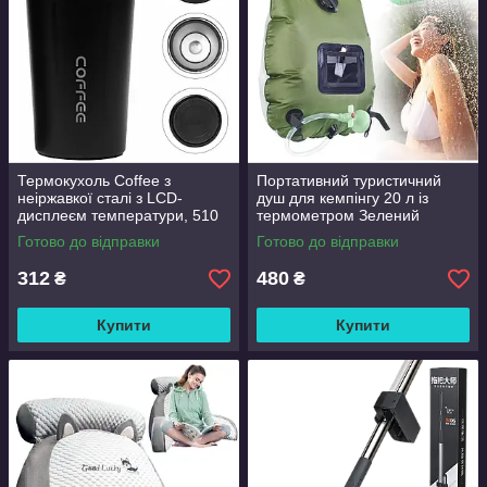
Термокухоль Coffee з
Портативний туристичний
неіржавкої сталі з LCD-
душ для кемпінгу 20 л із
дисплеєм температури, 510
термометром Зелений
мл Чорний
Готово до відправки
Готово до відправки
312
480
₴
₴
Купити
Купити