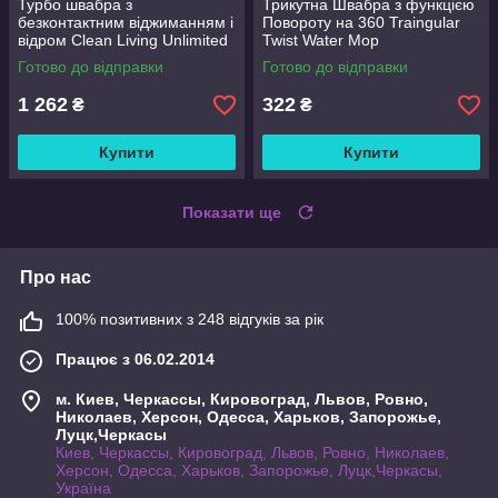
Турбо швабра з
Трикутна Швабра з функцією
безконтактним віджиманням і
Повороту на 360 Traingular
відром Clean Living Unlimited
Twist Water Mop
Control
Готово до відправки
Готово до відправки
1 262
322
₴
₴
Купити
Купити
Показати ще
Про нас
100% позитивних з 248 відгуків за рік
Працює з 06.02.2014
м. Киев, Черкассы, Кировоград, Львов, Ровно,
Николаев, Херсон, Одесса, Харьков, Запорожье,
Луцк,Черкасы
Киев, Черкассы, Кировоград, Львов, Ровно, Николаев,
Херсон, Одесса, Харьков, Запорожье, Луцк,Черкасы,
Україна