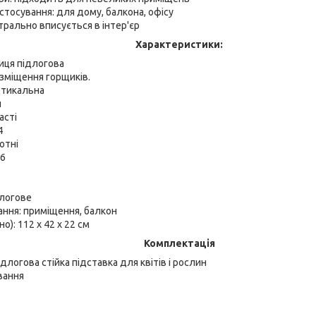
стосування: для дому, балкона, офісу
йтрально вписується в інтер'єр
Характеристики:
лиця підлогова
зміщення горщиків.
ртикальна
л
асті
4
отні
 6
длогове
ання: приміщення, балкон
о): 112 х 42 х 22 см
Комплектація
длогова стійка підставка для квітів і рослин
вання