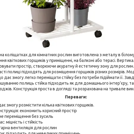
на коліщатках для кімнатних рослин виготовлена з металу в білому
ня квіткових горщиків у приміщенні, на балконі або терасі. Вертик
вувати простір, створюючи акуратну й естетичну зону для рослин
тчасті полиці підходять для розміщення горщиків різних розмірів. 
о дає змогу легко переміщати стійку без потреби підіймати її. Зав
уванню полиць стійка підходить як для домашнього інтер'єру, так і
оджів. Конструкція проста в догляді та розрахована на тривале ви
Переваги:
дає змогу розмістити кілька квіткових горщиків.
струкція: економить корисний простір
не переміщення без зусиль
: міцність і стійкість
: гарна вентиляція для рослин
іри: підходить для невеликих приміщень