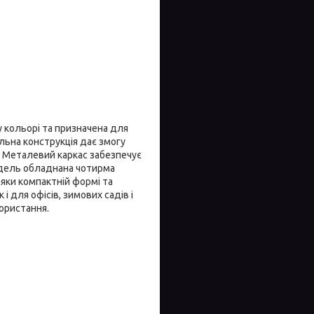
 кольорі та призначена для
альна конструкція дає змогу
. Металевий каркас забезпечує
Модель обладнана чотирма
дяки компактній формі та
 для офісів, зимових садів і
користання.