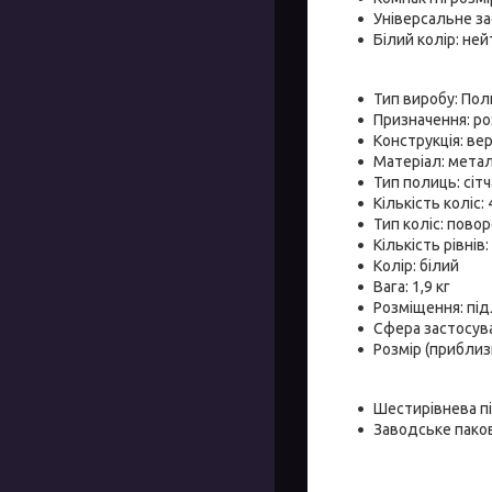
Універсальне за
Білий колір: не
Тип виробу: По
Призначення: ро
Конструкція: ве
Матеріал: мета
Тип полиць: сітч
Кількість коліс: 
Тип коліс: повор
Кількість рівнів:
Колір: білий
Вага: 1,9 кг
Розміщення: пі
Сфера застосув
Розмір (приблизн
Шестирівнева пі
Заводське пако