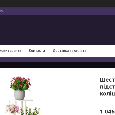
89
мови гарантії
Контакти
Доставка та оплата
Шест
підст
колі
1 046