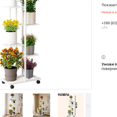
Показат
Немає в н
+380 (63
Life
повернен