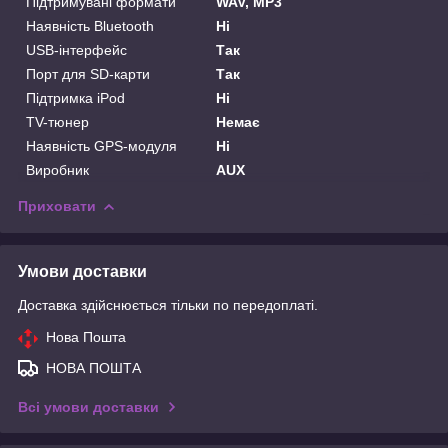
Підтримувані формати
WAV, MP3
Наявність Bluetooth
Ні
USB-інтерфейс
Так
Порт для SD-карти
Так
Підтримка iPod
Ні
TV-тюнер
Немає
Наявність GPS-модуля
Ні
Виробник
AUX
Приховати
Умови доставки
Доставка здійснюється тільки по передоплаті.
Нова Пошта
НОВА ПОШТА
Всі умови доставки