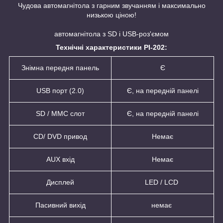
Чудова автомагнітола з гарним звучанням і максимально
низькою ціною!
автомагнітола з SD і USB-роз'ємом
Технічні характеристики PI-202:
Знімна передня панель
Є
USB порт (2.0)
Є, на передній панелі
SD / MMC слот
Є
, на передній панелі
CD/ DVD привод
Немає
AUX вхід
Немає
Дисплей
LED / LCD
Пасивний вихід
немає