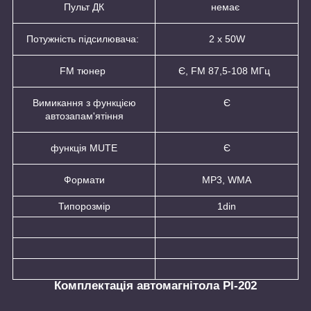
Пульт ДК
немає
Потужність підсилювача:
2 х 50W
FM тюнер
Є, FM 87,5-108 МГц
Вимикання з функцією
Є
автозапам'ятіння
функція MUTE
Є
Формати
MP3, WMA
Типорозмір
1din
Комплектація автомагнітола Pl-202