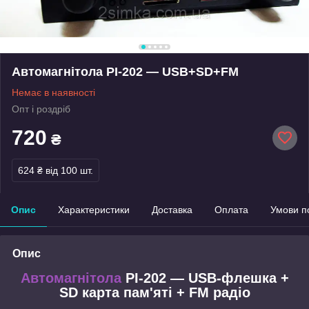
Автомагнітола PI-202 — USB+SD+FM
Немає в наявності
Опт і роздріб
720
₴
624 ₴
від 100 шт.
Опис
Характеристики
Доставка
Оплата
Умови п
Опис
Автомагнітола
PI-202 — USB-флешка +
SD карта пам'яті + FM радіо