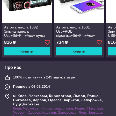
Автомагнітола 1092
Автомагнітола 1581
Авто
Знімна панель
Usb+RGB
Знім
Usb+Sd+Fm+Aux+ пульт
підсвітка+Sd+Fm+Aux+
USB
пульт (4x50W)
(4x
816
734
816
₴
₴
Купити
Купити
Про нас
100% позитивних з 249 відгуків за рік
Працює з 06.02.2014
м. Киев, Черкассы, Кировоград, Львов, Ровно,
Николаев, Херсон, Одесса, Харьков, Запорожье,
Луцк,Черкасы
Киев, Черкассы, Кировоград, Львов, Ровно, Николаев,
Херсон, Одесса, Харьков, Запорожье, Луцк,Черкасы,