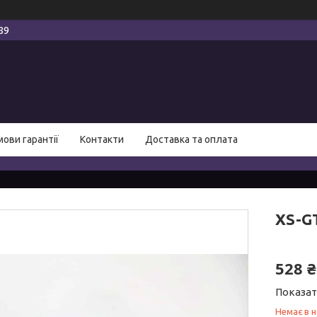
89
мови гарантії
Контакти
Доставка та оплата
XS-GT
528 ₴
Показат
Немає в н