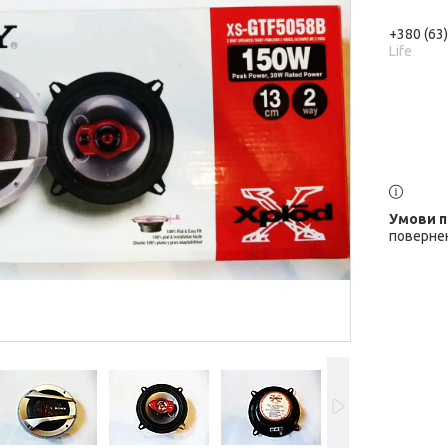
+380 (63
Life
повернен