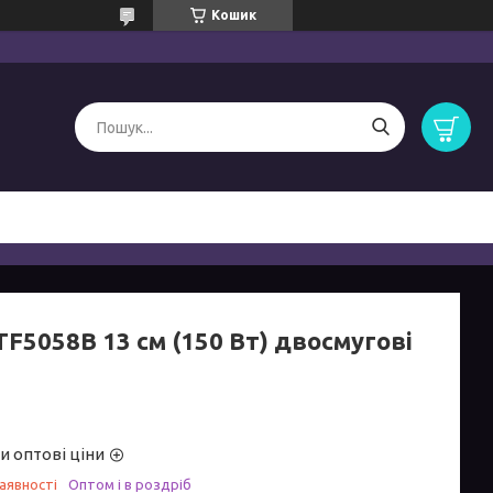
Кошик
F5058B 13 см (150 Вт) двосмугові
и оптові ціни
аявності
Оптом і в роздріб