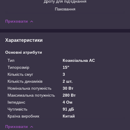
Дроту для під'єднання
Паковання
Приховати
Характеристики
Основні атрибути
Тип
Коаксіальна АС
Типорозмір
15"
Кількість смуг
3
Кількість динаміків
2 шт.
Номінальна потужність
30 Вт
Максимальна потужність
280 Вт
Імпеданс
4 Ом
Чутливість
91 дБ
Країна виробник
Китай
Приховати