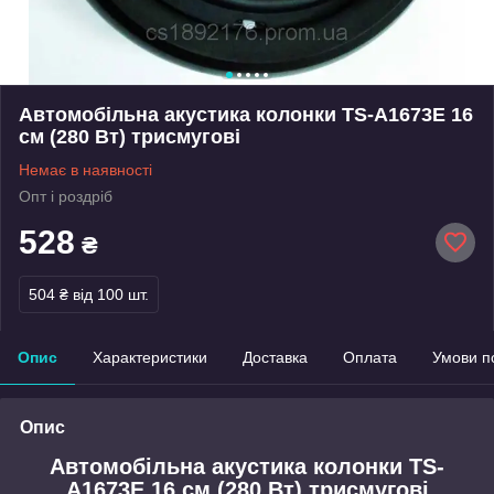
Автомобільна акустика колонки TS-A1673E 16
см (280 Вт) трисмугові
Немає в наявності
Опт і роздріб
528
₴
504 ₴
від 100 шт.
Опис
Характеристики
Доставка
Оплата
Умови п
Опис
Автомобільна акустика колонки TS-
A1673E 16 см (280 Вт) трисмугові