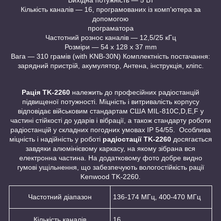
Кількість каналів — 16, програмованих із комп'ютера за
допомогою
програматора
Частотний рознос каналів — 12,5/25 кГц
Розміри — 54 x 128 x 37 mm
Вага — 310 грамів (with KNB-30N) Комплектність постачання:
зарядний пристрій, акумулятор, Антена, інструкція, кліпс.
Рація TK-2260
належить до професійних радіостанцій
підвищеної потужності. Міцність і витривалість корпусу
відповідає військовим стандартам США MIL-810C,D,E,F у
частині стійкості до ударів і вібрації, а також стандарту роботи
радіостанцій у складних погодних умовах IP 54/55. Особлива
міцність і надійність у роботі
радіостації TK-2260
досягається
завдяки алюмінієвому каркасу, на якому зібрана вся
електронна частина. На додатковому фото добре видно
гумові ущільнення, що забезпечують вологостійкість рації
Kenwood TK-2260.
Частотний діапазон
136-174 МГц, 400-470 МГц
Кількість каналів
16