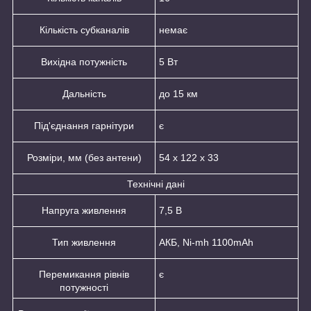
Кількість субканалів
немає
Вихідна потужність
5 Вт
Дальність
до 15 км
Під'єднання гарнітури
є
Розміри, мм (без антени)
54 х 122 х 33
Технічні дані
Напруга живлення
7,5 В
Тип живлення
АКБ, Ni-mh 1100mAh
Перемикання рівнів
є
потужності