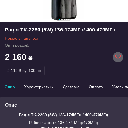
Рація TK-2260 (5W) 136-174МГц/ 400-470МГц
Немає в наявності
Опт і роздріб
2 160
₴
2 112 ₴
від 100 шт.
Опис
Характеристики
Доставка
Оплата
Умови п
Опис
Рація TK-2260 (5W) 136-174МГц / 400-470МГц
Робочі частоти 136-174 МГц/470МГц
Вихідна потужність — 5 Вт