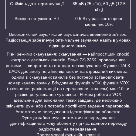
Стійкість до інтермодуляції
65 дБ (25 кГц), 60 дБ (12.5
кГц)
Вихідна потужність НЧ
0.5 Вт у разі спотворень
менш ніж 10%
Високоякісний звук, чистий звук означає впевнений зв'язок.
Радіостанція забезпечує оптимальне звучання навіть в умовах
підвищеного шуму.
Різні режими сканування: сканування — найпростіший спосіб
контролю декількох каналів.
Рація TK-2260
пропонує два
режими — випрітене та стандартне сканування. Функція TALK
BACK дає змогу негайно відповісти на отриманий виклик за
одним зі скануваних каналів без потреби встановлювати
номер каналу вручну. Вбудована функція VOX, функція VOX
(ввімкнення радіостанції на передавання голосом) має 10-ти
рівніве регулювання чутливості. Режим роботи з VOX
ідеальний для виконання таких завдань, де необхідно
звільнити руки або є потреба постійного ведення переговорів.
Автоматичне передавання ідентифікатора абонента
Функція забезпечує автоматичне передавання
ідентифікаційного коду абоненту під час кожного переходу
радіостанції на передавання.
Програмовані функційні клавіші