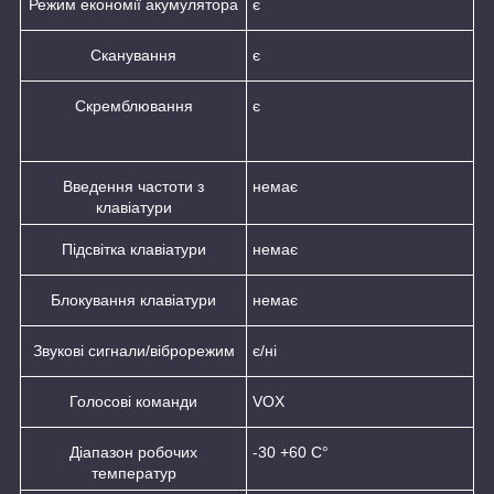
Режим економії акумулятора
є
Сканування
є
Скремблювання
є
Введення частоти з
немає
клавіатури
Підсвітка клавіатури
немає
Блокування клавіатури
немає
Звукові сигнали/віброрежим
є/ні
Голосові команди
VOX
Діапазон робочих
-30 +60 С°
температур