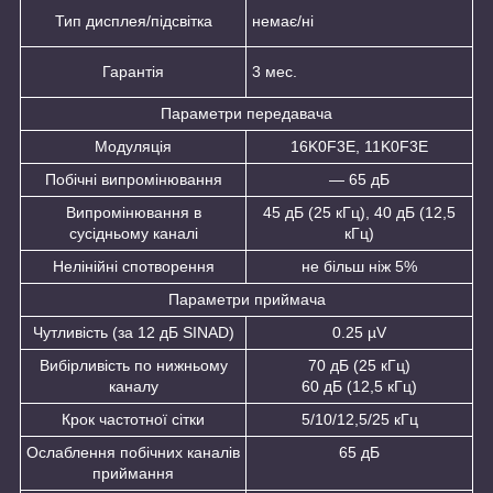
Тип дисплея/підсвітка
немає/ні
Гарантія
3 мес.
Параметри передавача
Модуляція
16K0F3E, 11K0F3E
Побічні випромінювання
— 65 дБ
Випромінювання в
45 дБ (25 кГц), 40 дБ (12,5
сусідньому каналі
кГц)
Нелінійні спотворення
не більш ніж 5%
Параметри приймача
Чутливість (за 12 дБ SINAD)
0.25 µV
Вибірливість по нижньому
70 дБ (25 кГц)
каналу
60 дБ (12,5 кГц)
Крок частотної сітки
5/10/12,5/25 кГц
Ослаблення побічних каналів
65 дБ
приймання