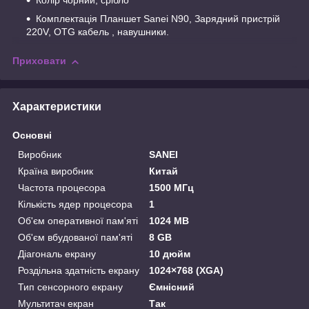
Колір чорний, срібло
Комплектація Планшет Sanei N90, Зарядний пристрій
220V, OTG кабель , навушники.
Приховати
Характеристики
Основні
Виробник
SANEI
Країна виробник
Китай
Частота процесора
1500 МГц
Кількість ядер процесора
1
Об'єм оперативної пам'яті
1024 MB
Об'єм вбудованої пам'яті
8 GB
Діагональ екрану
10 дюйм
Роздільна здатність екрану
1024×768 (XGA)
Тип сенсорного екрану
Ємнісний
Мультитач екран
Так