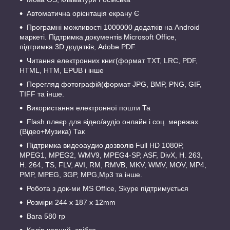
Автоматична орієнтація екрану Є
Програмні можливості 1000000 додатків на Android
маркеті. Підтримка документів Microsoft Office,
підтримка 3D додатків, Adobe PDF.
Читання електронних книг(формат TXT, LRC, PDF,
HTML, HTM, EPUB і інше
Перегляд фотографій(формат JPG, BMP, PNG, GIF,
TIFF та інше.
Використання електронної пошти Та
Flash плеєр для відео/аудіо онлайн і соц. мережах
(Відео+Музика) Так
Підтримка видеоаудио дозволів Full HD 1080P,
MPEG1, MPEG2, WMV9, MPEG4-SP, ASF, DivX, H. 263,
H. 264, TS, FLV, AVI, RM, RMVB, MKV, WMV, MOV, MP4,
PMP, MPEG, 3GP, MPG,Mp3 та інше.
Робота з док-ми MS Office, Skype підтримується
Розміри 244 x 187 x 12mm
Вага 580 гр