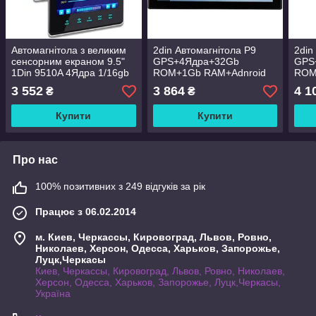
Автомагнітола з великим
2din Автомагнітола P9
2din
сенсорним екраном 9.5"
GPS+4Ядра+32Gb
GPS
1Din 9510A 4Ядра 1/16gb
ROM+1Gb RAM+Adnroid
ROM
Android / Магнітола в
коро
3 552
3 864
4 1
₴
₴
автомобіль Tesla Style
Купити
Купити
Про нас
100% позитивних з 249 відгуків за рік
Працює з 06.02.2014
м. Киев, Черкассы, Кировоград, Львов, Ровно,
Николаев, Херсон, Одесса, Харьков, Запорожье,
Луцк,Черкасы
Киев, Черкассы, Кировоград, Львов, Ровно, Николаев,
Херсон, Одесса, Харьков, Запорожье, Луцк,Черкасы,
Україна