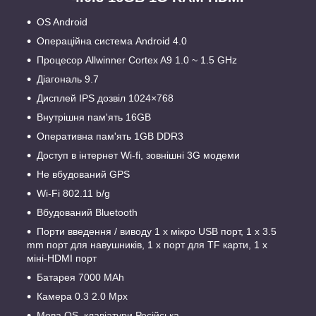
OS Android
Операційна система Android 4.0
Процесор Allwinner Cortex A9 1.0 ~ 1.5 GHz
Діагональ 9.7
Дисплей IPS дозвіл 1024×768
Внутрішня пам'ять 16GB
Оперативна пам'ять 1GB DDR3
Доступ в інтернет Wi-fi, зовнішні 3G модеми
Не вбудований GPS
Wi-Fi 802.11 b/g
Вбудований Bluetooth
Порти введення / виводу 1 x мікро USB порт, 1 x 3.5
mm порт для навушників, 1 x порт для TF карти, 1 x
міні-HDMI порт
Батарея 7000 MAh
Камера 0.3 2.0 Mpx
Мова OS, клавіатури Російська