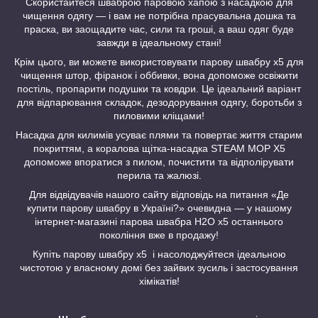
Скористайтеся шваброю паровою хапою з насадкою для
чищення одягу — і вам не потрібна прасувальна дошка та
праска, ви заощадите час, сили та гроші, а ваш одяг буде
завжди в ідеальному стані!
Крім цього, ви можете використовувати парову швабру x5 для
чищення штор, фіранок і оббивки, вона допоможе освіжити
постіль, пропарити подушки та ковдри. Це ідеальний варіант
для відпарювання складок, дезодорування одягу, боротьби з
пиловими кліщами!
Насадка для килимів усуває плями та повертає життя старим
покриттям, а коралова щітка-насадка STEAM MOP X5
допоможе впоратися з пилом, почистити та відполірувати
перила та жалюзі.
Для відвідувачів нашого сайту відповідь на питання «Де
купити парову швабру в Україні?» очевидна — у нашому
інтернет-магазині парова швабра Н2О х5 останнього
покоління вже в продажу!
Купіть парову швабру х5 і насолоджуйтеся ідеальною
чистотою у власному домі без зайвих зусиль і застосування
хімікатів!