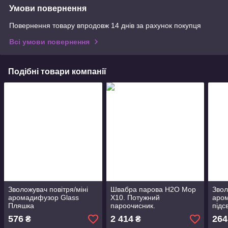
Умови повернення
Повернення товару впродовж 14 днів за рахунок покупця
Всі умови повернення
Подібні товари компанії
Зволожувач повітря/міні
Швабра парова H2O Mop
Звол
аромадифузор Glass
X10. Потужний
аро
Пляшка
пароочисник.
підс
576
2 414
264
₴
₴