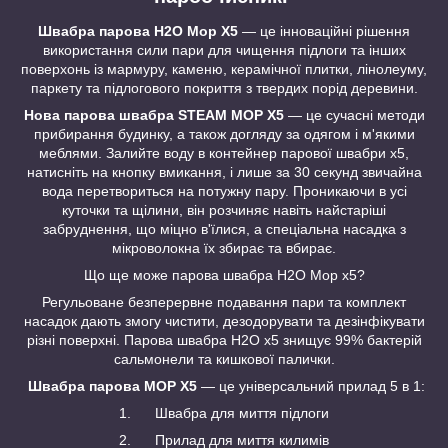
Швабра парова H2O Mop X5
— це інноваційні рішення
використання сили пари для чищення підлоги та інших
поверхонь із мармуру, каменю, керамічної плитки, лінолеуму,
паркету та підлогового покриття з твердих порід деревини.
Нова парова швабра STEAM MOP X5
— це сучасні методи
прибирання будинку, а також догляду за одягом і м'якими
меблями. Залийте воду в контейнер парової швабри х5,
натисніть на кнопку вмикання, і лише за 30 секунд звичайна
вода перетвориться на потужну пару. Проникаючи в усі
куточки та щілини, він розчиняє навіть найстаріші
забруднення, що міцно в'їлися, а спеціальна насадка з
мікроволокна їх збирає та вбирає.
Що ще може парова швабра Н2О Mop x5?
Регульоване безперервне подавання пари та комплект
насадок дають змогу чистити, дезодорувати та дезінфікувати
різні поверхні. Парова швабра Н2О x5 знищує 99% бактерій
сальмонели та кишкової палички.
Швабра парова MOP X5
— це універсальний прилад 5 в 1:
1. Швабра для миття підлоги
2. Прилад для миття килимів