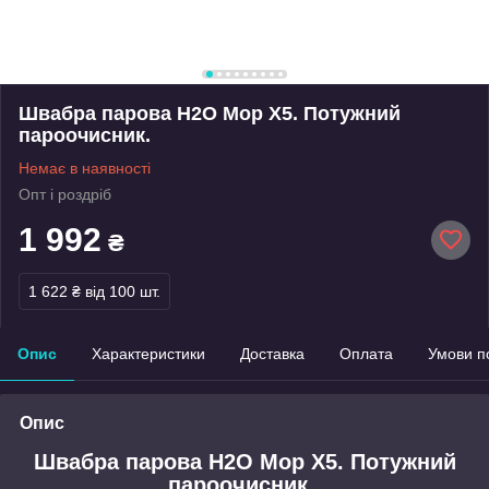
Швабра парова H2O Mop X5. Потужний
пароочисник.
Немає в наявності
Опт і роздріб
1 992
₴
1 622 ₴
від 100 шт.
Опис
Характеристики
Доставка
Оплата
Умови п
Опис
Швабра парова H2O Mop X5. Потужний
пароочисник.