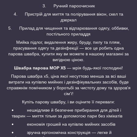
3. Ручний пароочисник
4. Пристрій для миття та полірування вікон, скел та
дзеркал
5. Прилад для чищення та відпарювання одягу, оббивки,
постільного приладдя
Мийка підлог, видалення жиру, бруду, пилу та плям,
прасування одягу та дезінфекції — все це робить одна
парова швабра, купити яку ви можете в нашому магазині за
вигідною ціною.
Швабра парова MOP X5
— мрія будь-якої господині!
Парова швабра x5, ціна якої несуттєво менша за всі ваші
витрати на купівлю мийних і дезінфікувальних засобів, буде
справжнім помічником у боротьбі за чистоту дому та здоров'я
сім'ї!
Купіть парову швабру, і ви оціните її переваги:
нешкідливе й безпечне прибирання для дітей і
тварин — миття тільки за допомогою пари без хімікатів
економія грошей на купівлю мийних засобів
зручна ергономічна конструкція — легке й