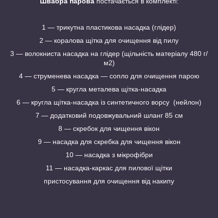
Швабра парова
постачається в комплекті:
1 — трикутна пластикова насадка (глідер)
2 — коралова щітка для очищення від пилу
3 — волокниста насадка на глідер (щільність матеріалу 480 г/
м2)
4 — струменева насадка — сопло для очищення парою
5 — кругла металева щітка-насадка
6 — кругла щітка-насадка із синтетичного ворсу (нейлон)
7 — додатковий подовжувальний шланг 85 см
8 — скребок для чищення вікон
9 — насадка для скребка для чищення вікон
10 — насадка з мікрофібри
11 — насадка-каркас для пилової щітки
пристосування для очищення від накипу