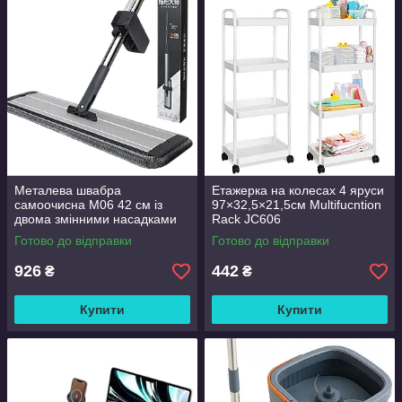
Металева швабра
Етажерка на колесах 4 яруси
самоочисна M06 42 см із
97×32,5×21,5см Multifucntion
двома змінними насадками
Rack JC606
Готово до відправки
Готово до відправки
926
442
₴
₴
Купити
Купити