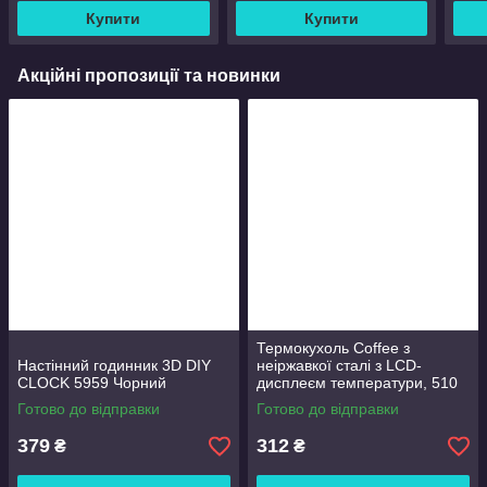
Купити
Купити
Акційні пропозиції та новинки
Термокухоль Coffee з
Настінний годинник 3D DIY
неіржавкої сталі з LCD-
CLOCK 5959 Чорний
дисплеєм температури, 510
мл Чорний
Готово до відправки
Готово до відправки
379
312
₴
₴