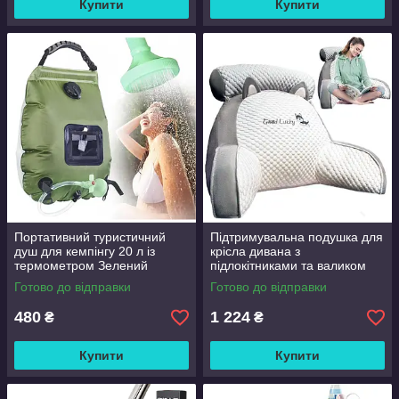
Купити
Купити
Портативний туристичний
Підтримувальна подушка для
душ для кемпінгу 20 л із
крісла дивана з
термометром Зелений
підлокітниками та валиком
Good Lucky
Готово до відправки
Готово до відправки
480
1 224
₴
₴
Купити
Купити