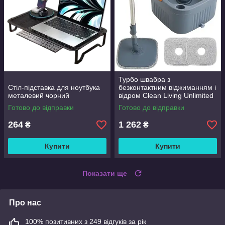
Турбо швабра з
Стіл-підставка для ноутбука
безконтактним віджиманням і
металевий чорний
відром Clean Living Unlimited
Control
Готово до відправки
Готово до відправки
264
1 262
₴
₴
Купити
Купити
Показати ще
Про нас
100% позитивних з 249 відгуків за рік