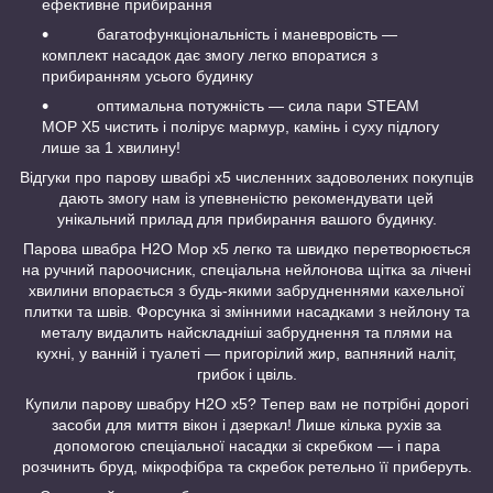
ефективне прибирання
багатофункціональність і маневровість —
комплект насадок дає змогу легко впоратися з
прибиранням усього будинку
оптимальна потужність — сила пари STEAM
MOP X5 чистить і полірує мармур, камінь і суху підлогу
лише за 1 хвилину!
Відгуки про парову швабрі x5 численних задоволених покупців
дають змогу нам із упевненістю рекомендувати цей
унікальний прилад для прибирання вашого будинку.
Парова швабра Н2О Mop x5 легко та швидко перетворюється
на ручний пароочисник, спеціальна нейлонова щітка за лічені
хвилини впорається з будь-якими забрудненнями кахельної
плитки та швів. Форсунка зі змінними насадками з нейлону та
металу видалить найскладніші забруднення та плями на
кухні, у ванній і туалеті — пригорілий жир, вапняний наліт,
грибок і цвіль.
Купили парову швабру Н2О x5? Тепер вам не потрібні дорогі
засоби для миття вікон і дзеркал! Лише кілька рухів за
допомогою спеціальної насадки зі скребком — і пара
розчинить бруд, мікрофібра та скребок ретельно її приберуть.