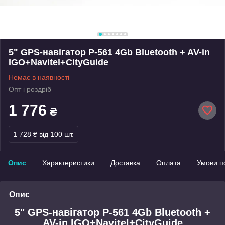
5" GPS-навігатор P-561 4Gb Bluetooth + AV-in
IGO+Navitel+CityGuide
Немає в наявності
Опт і роздріб
1 776
₴
1 728 ₴
від 100 шт.
Опис
Характеристики
Доставка
Оплата
Умови п
Опис
5" GPS-навігатор P-561 4Gb Bluetooth +
AV-in IGO+Navitel+CityGuide