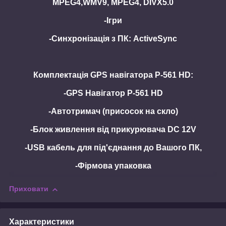
MPEG4,WMV9, MPEG4, DIVX5.0
-Ігри
-Синхронізація з ПК: ActiveSync
Комплектація
GPS навігатора
P-561
HD:
-GPS Навігатор
P-561
HD
-Автотримач (присосок на скло)
-Блок живлення від прикурювача DC 12V
-USB кабель для під'єднання до Вашого ПК,
-Фірмова упаковка
Приховати
Характеристики