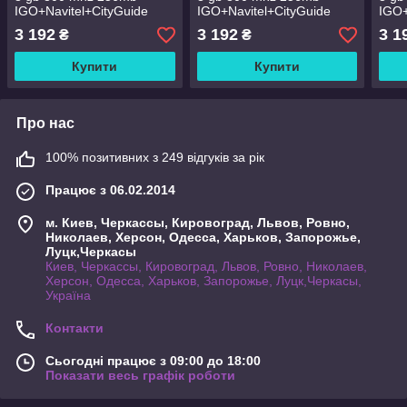
IGO+Navitel+CityGuide
IGO+Navitel+CityGuide
IGO+
3 192
3 192
3 1
₴
₴
Купити
Купити
Про нас
100% позитивних з 249 відгуків за рік
Працює з 06.02.2014
м. Киев, Черкассы, Кировоград, Львов, Ровно,
Николаев, Херсон, Одесса, Харьков, Запорожье,
Луцк,Черкасы
Киев, Черкассы, Кировоград, Львов, Ровно, Николаев,
Херсон, Одесса, Харьков, Запорожье, Луцк,Черкасы,
Україна
Контакти
Сьогодні працює з 09:00 до 18:00
Показати весь графік роботи