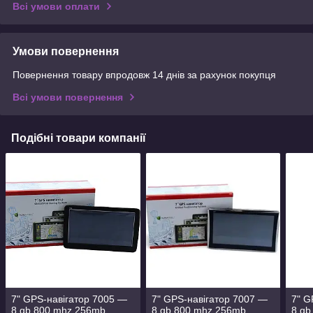
Всі умови оплати
Умови повернення
Повернення товару впродовж 14 днів за рахунок покупця
Всі умови повернення
Подібні товари компанії
7" GPS-навігатор 7005 —
7" GPS-навігатор 7007 —
7" G
8 gb 800 mhz 256mb
8 gb 800 mhz 256mb
8 gb