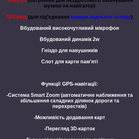
*блютуз
(потрібний для бездротового закачування
музики на навігатор)
*AV-вхід
(для під'єднання
камери заднього огляду
)
Вбудований високочутливий мікрофон
Вбудований динамік 2w
Гніздо для навушників
Слот для карти пам'яті
Функції GPS-навігації:
-Система Smart Zoom (автоматичне наближення та
збільшення складних ділянок дороги та
перехрестків)
-Можливість додавання карт
-Перегляд 3D-карток