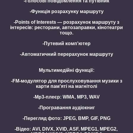
-Голосові повідомлення та путівник
-Функція розрахунку маршруту
-Points of Interests — розрахунок маршруту з
інтересів: ресторани, автозаправки, кінотеатри
тощо.
-Путевий комп'ютер
-Автоматичний перерахунок маршруту
Мультимедійні функції:
-FM-модулятор для прослуховування музики з
карти пам'яті на магнітолі
-Mp3-плеєр: WMA, MP3, WAV
-Програвання аудіокниг
-Перегляд фото: JPEG, BMP, GIF, PNG
-Відео: AVI, DIVX, XVID, ASF, MPEG1, MPEG2,