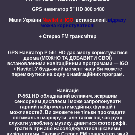
GPS навигатор 5” HD 800 x480
Мапи України
Navitel и IGO
встановлені,
відразу
можна користуватися!
+ Стерео FM трансмітер
GPS Навігатор
P-561 HD
дає змогу користуватися
двома (МОЖНО ТА ДОБАВИТИ СВОЇ)
встановленими навігаційними програмами — IGO
+ Navitel. У будь-який момент часу Ви можете
перемкнутися на одну з навігаційних програм.
Навігація
P-561
HD
обладнаний великим, яскравим
сенсорним дисплеєм і може запропонувати
гарний набір мультимедійних функцій і
можливостей. Ви зможете не тільки прокладати
оптимальні маршрути, але також під час руху
слухати улюблену музику, дивитися фотографії,
грати в ігри або насолоджуватися цікавими
аудіокнигами. Також є Стерео FM трансмітер, який