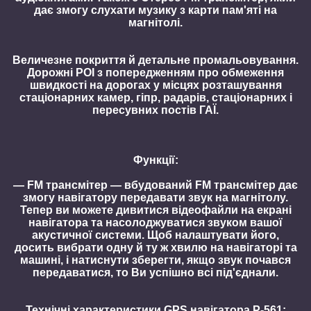
дає змогу слухати музику з карти пам'яті на
магнітолі.
Величезне покриття й детальне промальовування.
Дорожні POI з попередженням про обмеження
швидкості на дорогах у місцях розташування
стаціонарних камер, гіпр, радарів, стаціонарних і
пересувних постів ГАЇ.
Функції:
— FM трансмітер — вбудований FM трансмітер дає
змогу навігатору передавати звук на магнітолу.
Тепер ви можете дивитися відеофайли на екрані
навігатора та насолоджуватися звуком вашої
акустичної системи. Щоб налаштувати його,
досить вибрати одну й ту ж хвилю на навігаторі та
машині, і натиснути зберегти, якщо звук почався
передаватися, то Ви успішно всі під'єднали.
Технічні характеристики GPS навігатора
P-561
: