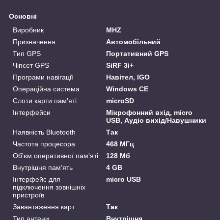
Основні
Виробник
MHZ
Призначення
Автомобільний
Тип GPS
Портативний GPS
Чіпсет GPS
SiRF 3i+
Програми навігації
Навітел, IGO
Операційна система
Windows CE
Слоти карти пам'яті
microSD
Інтерфейси
Мікрофонний вхід, micro
USB, Аудіо вихід/Навушники
Наявність Bluetooth
Так
Частота процесора
468 МГц
Об'єм оперативної пам'яті
128 Мб
Внутрішня пам'ять
4 GB
Інтерфейс для
micro USB
підключення зовнішніх
пристроїв
Завантаження карт
Так
Тип антени
Внутрішня